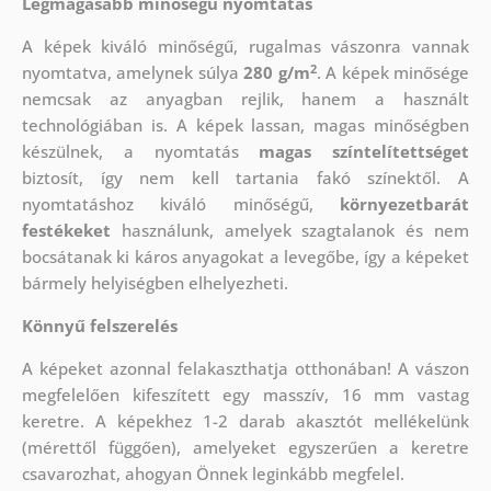
Legmagasabb minőségű nyomtatás
A képek kiváló minőségű, rugalmas vászonra vannak
2
nyomtatva, amelynek súlya
280 g/m
. A képek minősége
nemcsak az anyagban rejlik, hanem a használt
technológiában is. A képek lassan, magas minőségben
készülnek, a nyomtatás
magas színtelítettséget
biztosít, így nem kell tartania fakó színektől. A
nyomtatáshoz kiváló minőségű,
környezetbarát
festékeket
használunk, amelyek szagtalanok és nem
bocsátanak ki káros anyagokat a levegőbe, így a képeket
bármely helyiségben elhelyezheti.
Könnyű felszerelés
A képeket azonnal felakaszthatja otthonában! A vászon
megfelelően kifeszített egy masszív, 16 mm vastag
keretre. A képekhez 1-2 darab akasztót mellékelünk
(mérettől függően), amelyeket egyszerűen a keretre
csavarozhat, ahogyan Önnek leginkább megfelel.