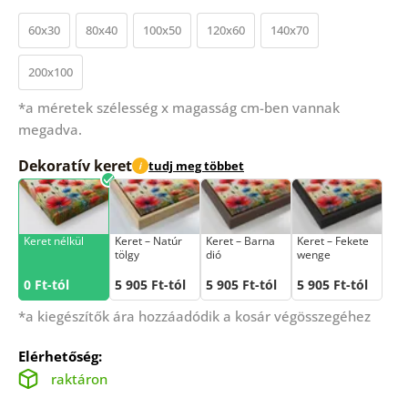
60x30
80x40
100x50
120x60
140x70
200x100
*a méretek szélesség x magasság cm-ben vannak
megadva.
Dekoratív keret
tudj meg többet
i
Keret nélkül
Keret – Natúr
Keret – Barna
Keret – Fekete
tölgy
dió
wenge
0 Ft-tól
5 905 Ft-tól
5 905 Ft-tól
5 905 Ft-tól
*a kiegészítők ára hozzáadódik a kosár végösszegéhez
Elérhetőség:
raktáron