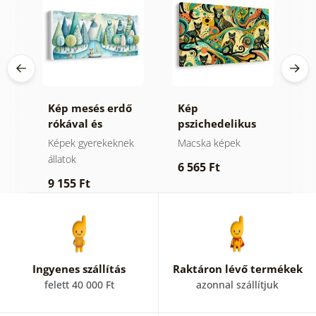
Kép mesés erdő
Kép
K
rókával és
pszichedelikus
t
baglyokkal
macskák
k
Képek gyerekeknek
Macska képek
K
állatok
ál
6 565 Ft
9 155 Ft
6
Ingyenes szállítás
Raktáron lévő termékek
felett 40 000 Ft
azonnal szállítjuk