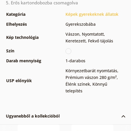
5. Erős kartondobozba csomagolva
Kategória
Képek gyerekeknek állatok
Elhelyezés
Gyerekszobába
Vászon
,
Nyomtatott
,
Kép technológia
Keretezett
,
Fekvő tájolás
Szín
Darab mennyiség
1-darabos
Környezetbarát nyomtatás
,
Prémium vászon 280 g/m²
,
USP előnyök
Élénk színek
,
Könnyű
telepítés
Ugyanebből a kollekcióból