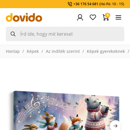
+36 176 54 681
(Hé-Pé: 10 - 15)
0
Honlap
Képek
Az indíték szerint
Képek gyerekeknek