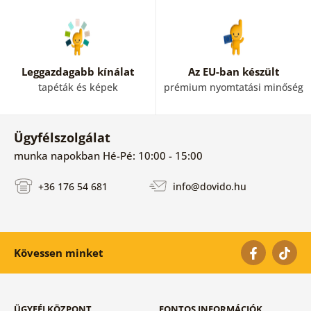
Leggazdagabb kínálat
Az EU-ban készült
tapéták és képek
prémium nyomtatási minőség
Ügyfélszolgálat
munka napokban Hé-Pé: 10:00 - 15:00
+36 176 54 681
info@dovido.hu
Kövessen minket
ÜGYFÉLKÖZPONT
FONTOS INFORMÁCIÓK