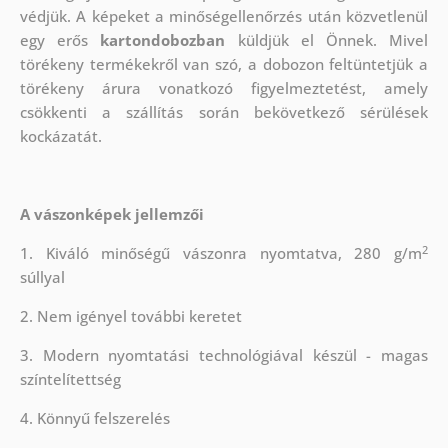
védjük.
A képeket a minőségellenőrzés után közvetlenül
egy erős
kartondobozban
küldjük el Önnek. Mivel
törékeny termékekről van szó, a dobozon feltüntetjük a
törékeny árura vonatkozó figyelmeztetést, amely
csökkenti a szállítás során bekövetkező sérülések
kockázatát.
A vászonképek jellemzői
2
1. Kiváló minőségű vászonra nyomtatva, 280 g/m
súllyal
2. Nem igényel további keretet
3. Modern nyomtatási technológiával készül - magas
színtelítettség
4. Könnyű felszerelés