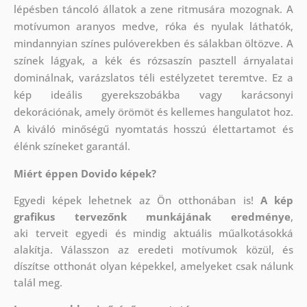
lépésben táncoló állatok a zene ritmusára mozognak. A
motívumon aranyos medve, róka és nyulak láthatók,
mindannyian színes pulóverekben és sálakban öltözve. A
színek lágyak, a kék és rózsaszín pasztell árnyalatai
dominálnak, varázslatos téli estélyzetet teremtve. Ez a
kép ideális gyerekszobákba vagy karácsonyi
dekorációnak, amely örömöt és kellemes hangulatot hoz.
A kiváló minőségű nyomtatás hosszú élettartamot és
élénk színeket garantál.
Miért éppen Dovido képek?
Egyedi képek lehetnek az Ön otthonában is!
A kép
grafikus tervezőnk munkájának eredménye
,
aki
terveit egyedi és mindig aktuális műalkotásokká
alakítja. Válasszon az eredeti motívumok közül, és
díszítse otthonát olyan képekkel, amelyeket csak nálunk
talál meg.