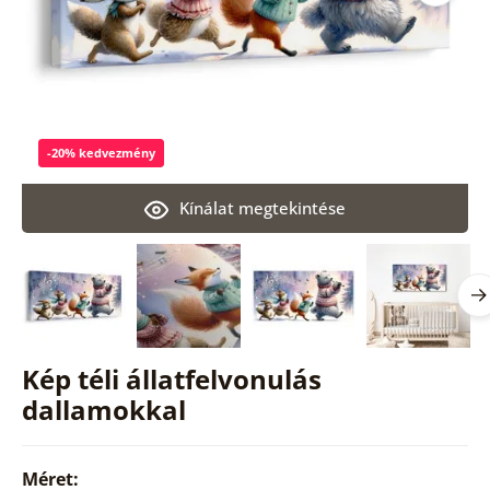
-20% kedvezmény
Kínálat megtekintése
Kép téli állatfelvonulás
dallamokkal
Méret: