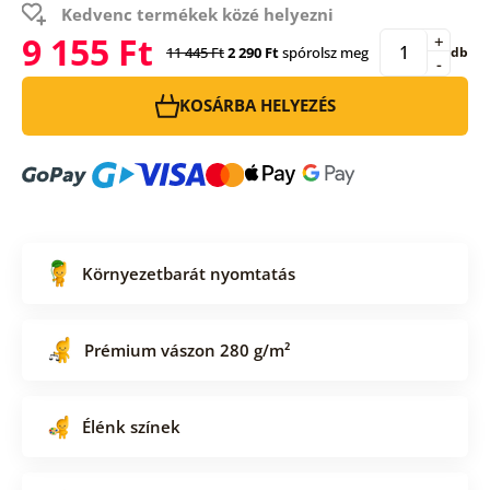
Kedvenc termékek közé helyezni
9 155 Ft
+
11 445 Ft
2 290 Ft
spórolsz meg
db
-
KOSÁRBA HELYEZÉS
Környezetbarát nyomtatás
Prémium vászon 280 g/m²
Élénk színek