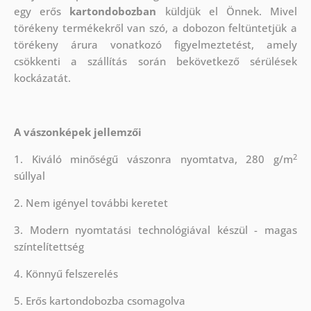
egy erős
kartondobozban
küldjük el Önnek. Mivel
törékeny termékekről van szó, a dobozon feltüntetjük a
törékeny árura vonatkozó figyelmeztetést, amely
csökkenti a szállítás során bekövetkező sérülések
kockázatát.
A vászonképek jellemzői
2
1. Kiváló minőségű vászonra nyomtatva, 280 g/m
súllyal
2. Nem igényel további keretet
3. Modern nyomtatási technológiával készül - magas
színtelítettség
4. Könnyű felszerelés
5. Erős kartondobozba csomagolva