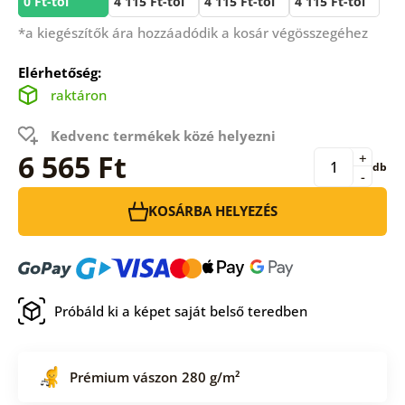
0 Ft-tól
4 115 Ft-tól
4 115 Ft-tól
4 115 Ft-tól
*a kiegészítők ára hozzáadódik a kosár végösszegéhez
Elérhetőség:
raktáron
Kedvenc termékek közé helyezni
6 565 Ft
+
db
-
KOSÁRBA HELYEZÉS
Próbáld ki a képet saját belső teredben
Prémium vászon 280 g/m²