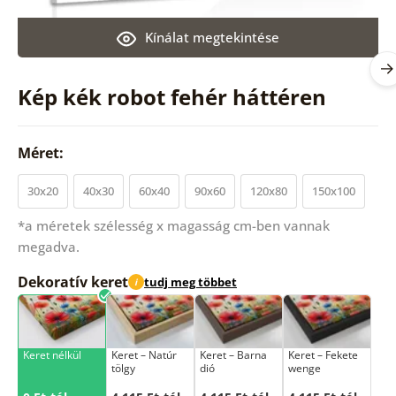
Kínálat megtekintése
Kép kék robot fehér háttéren
Méret:
30x20
40x30
60x40
90x60
120x80
150x100
*a méretek szélesség x magasság cm-ben vannak
megadva.
Dekoratív keret
tudj meg többet
i
Keret nélkül
Keret – Natúr
Keret – Barna
Keret – Fekete
tölgy
dió
wenge