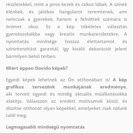
részletekkel, mint a piros kezek és csíkos lábak. A színek
élénkek, és játékos hangulatot teremtenek, ami
nemcsak a gyerekek, hanem a felnőttek számára is
örömet okoz. Ez a kép tökéletes választás
gyerekszobákba vagy kreatív munkaterületekre. A
nyomtatás minősége hosszú élettartamot és
színintenzitást garantál, így kiváló dekorációt jelent
bármilyen belső térben.
Miért éppen Dovido képek?
Egyedi képek lehetnek az Ön otthonában is!
A kép
grafikus tervezőnk munkájának eredménye
,
aki
terveit egyedi és mindig aktuális műalkotásokká
alakítja. Válasszon az eredeti motívumok közül, és
díszítse otthonát olyan képekkel, amelyeket csak nálunk
talál meg.
Legmagasabb minőségű nyomtatás