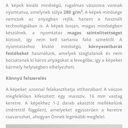
A képek kiváló minőségű, rugalmas vászonra vannak
2
nyomtatva, amelynek súlya
280 g/m
. A képek minősége
nemcsak az anyagban rejlik, hanem a használt
technológiában is. A képek lassan, magas minőségben
készülnek, a nyomtatás
magas színtelítettséget
biztosít, így nem kell tartania fakó színektől. A
nyomtatáshoz kiváló minőségű,
környezetbarát
festékeket
használunk, amelyek szagtalanok és nem
bocsátanak ki káros anyagokat a levegőbe, így a képeket
bármely helyiségben elhelyezheti.
Könnyű felszerelés
A képeket azonnal felakaszthatja otthonában! A vászon
megfelelően kifeszített egy masszív, 16 mm vastag
keretre. A képekhez 1-2 darab akasztót mellékelünk
(mérettől függően), amelyeket egyszerűen a keretre
csavarozhat, ahogyan Önnek leginkább megfelel.