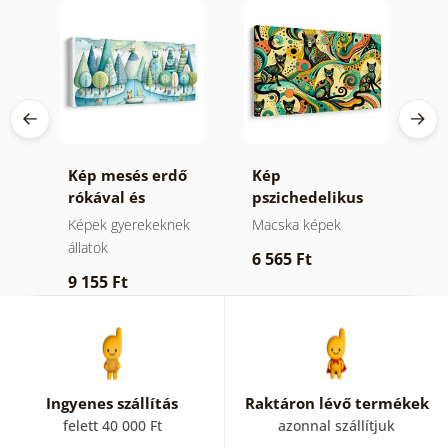
Kép mesés erdő
Kép
K
rókával és
pszichedelikus
b
baglyokkal
macskák
Képek gyerekeknek
Macska képek
K
állatok
vi
6 565 Ft
9 155 Ft
1
Ingyenes szállítás
Raktáron lévő termékek
felett 40 000 Ft
azonnal szállítjuk