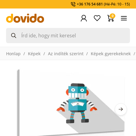
+36 176 54 681
(Hé-Pé: 10 - 15)
0
Honlap
Képek
Az indíték szerint
Képek gyerekeknek