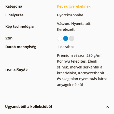
Kategória
Képek gyerekeknek
Elhelyezés
Gyerekszobába
Vászon
,
Nyomtatott
,
Kép technológia
Keretezett
Szín
Darab mennyiség
1-darabos
Prémium vászon 280 g/m²
,
Könnyű telepítés
,
Élénk
színek, melyek serkentik a
USP előnyök
kreativitást
,
Környezetbarát
és szagtalan nyomtatás káros
anyagok nélkül
Ugyanebből a kollekcióból