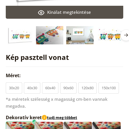
Kínálat megtekintése
Kép pasztell vonat
Méret:
30x20
40x30
60x40
90x60
120x80
150x100
*a méretek szélesség x magasság cm-ben vannak
megadva.
Dekoratív keret
tudj meg többet
i