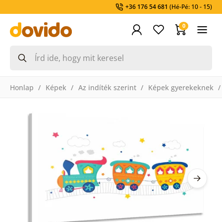
+36 176 54 681
(Hé-Pé: 10 - 15)
0
Honlap
Képek
Az indíték szerint
Képek gyerekeknek