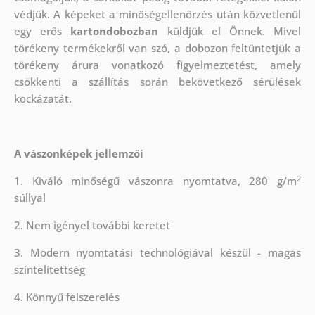
védjük.
A képeket a minőségellenőrzés után közvetlenül
egy erős
kartondobozban
küldjük el Önnek. Mivel
törékeny termékekről van szó, a dobozon feltüntetjük a
törékeny árura vonatkozó figyelmeztetést, amely
csökkenti a szállítás során bekövetkező sérülések
kockázatát.
A vászonképek jellemzői
2
1. Kiváló minőségű vászonra nyomtatva, 280 g/m
súllyal
2. Nem igényel további keretet
3. Modern nyomtatási technológiával készül - magas
színtelítettség
4. Könnyű felszerelés