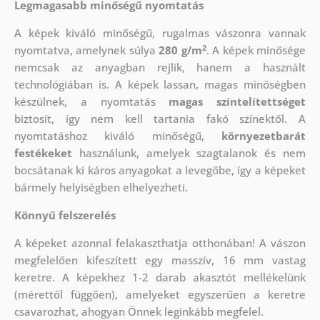
Legmagasabb minőségű nyomtatás
A képek kiváló minőségű, rugalmas vászonra vannak
2
nyomtatva, amelynek súlya
280 g/m
. A képek minősége
nemcsak az anyagban rejlik, hanem a használt
technológiában is. A képek lassan, magas minőségben
készülnek, a nyomtatás
magas színtelítettséget
biztosít, így nem kell tartania fakó színektől. A
nyomtatáshoz kiváló minőségű,
környezetbarát
festékeket
használunk, amelyek szagtalanok és nem
bocsátanak ki káros anyagokat a levegőbe, így a képeket
bármely helyiségben elhelyezheti.
Könnyű felszerelés
A képeket azonnal felakaszthatja otthonában! A vászon
megfelelően kifeszített egy masszív, 16 mm vastag
keretre. A képekhez 1-2 darab akasztót mellékelünk
(mérettől függően), amelyeket egyszerűen a keretre
csavarozhat, ahogyan Önnek leginkább megfelel.