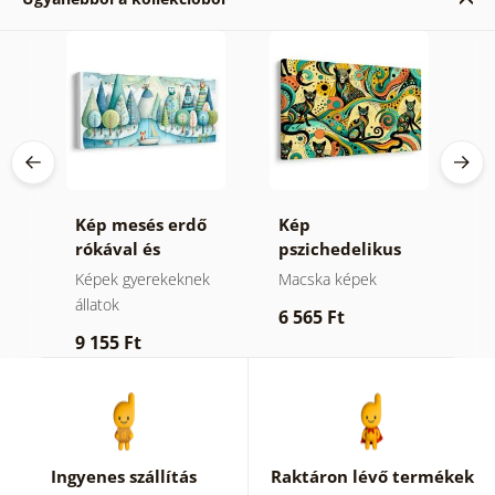
ek
Kép mesés erdő
Kép
K
rókával és
pszichedelikus
b
baglyokkal
macskák
Képek gyerekeknek
Macska képek
K
zök
állatok
vi
6 565 Ft
9 155 Ft
1
Ingyenes szállítás
Raktáron lévő termékek