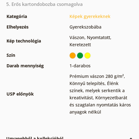
5. Erős kartondobozba csomagolva
Kategória
Képek gyerekeknek
Elhelyezés
Gyerekszobába
Vászon
,
Nyomtatott
,
Kép technológia
Keretezett
Szín
Darab mennyiség
1-darabos
Prémium vászon 280 g/m²
,
Könnyű telepítés
,
Élénk
színek, melyek serkentik a
USP előnyök
kreativitást
,
Környezetbarát
és szagtalan nyomtatás káros
anyagok nélkül
Ugyanebből a kollekcióból