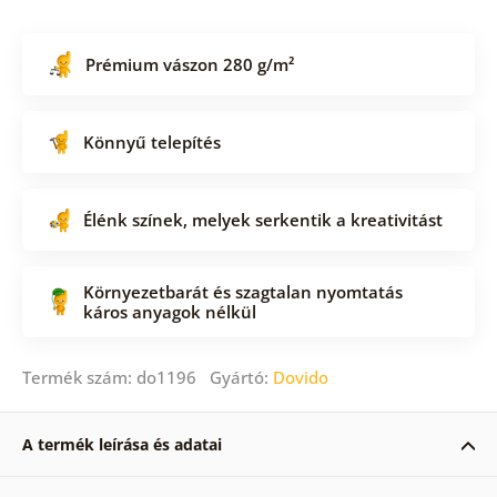
Prémium vászon 280 g/m²
Könnyű telepítés
Élénk színek, melyek serkentik a kreativitást
Környezetbarát és szagtalan nyomtatás
káros anyagok nélkül
Termék szám: do1196 Gyártó:
Dovido
A termék leírása és adatai