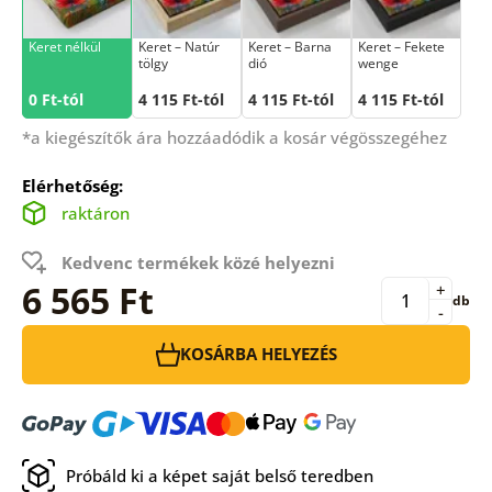
Keret nélkül
Keret – Natúr
Keret – Barna
Keret – Fekete
tölgy
dió
wenge
0 Ft-tól
4 115 Ft-tól
4 115 Ft-tól
4 115 Ft-tól
*a kiegészítők ára hozzáadódik a kosár végösszegéhez
Elérhetőség:
raktáron
Kedvenc termékek közé helyezni
6 565 Ft
+
db
-
KOSÁRBA HELYEZÉS
Próbáld ki a képet saját belső teredben