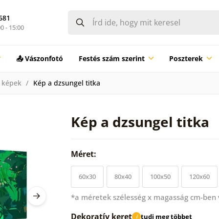
681
0 - 15:00
📤 Vászonfotó
Festés szám szerint
Poszterek
 képek
Kép a dzsungel titka
Kép a dzsungel titka
Méret:
60x30
80x40
100x50
120x60
*a méretek szélesség x magasság cm-ben
Dekoratív keret
tudj meg többet
i