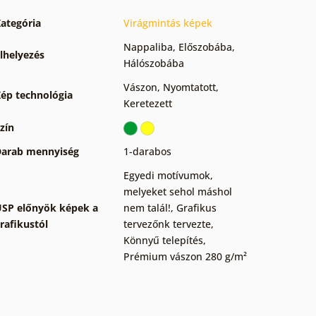
ategória
Virágmintás képek
Nappaliba
,
Előszobába
,
lhelyezés
Hálószobába
Vászon
,
Nyomtatott
,
ép technológia
Keretezett
zín
arab mennyiség
1-darabos
Egyedi motívumok,
melyeket sehol máshol
SP előnyök képek a
nem talál!
,
Grafikus
rafikustól
tervezőnk tervezte
,
Könnyű telepítés
,
Prémium vászon 280 g/m²