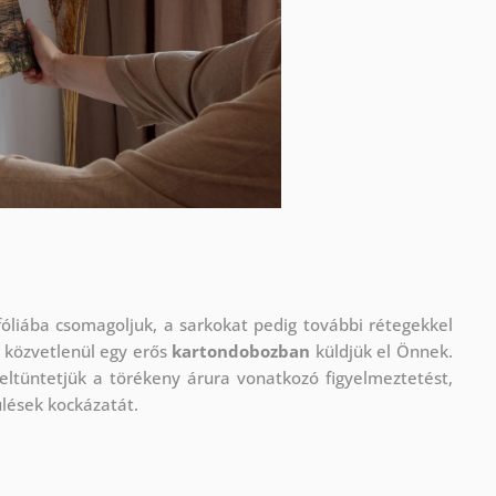
óliába csomagoljuk, a sarkokat pedig további rétegekkel
 közvetlenül egy erős
kartondobozban
küldjük el Önnek.
eltüntetjük a törékeny árura vonatkozó figyelmeztetést,
ülések kockázatát.