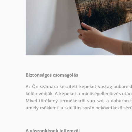
Biztonságos csomagolás
Az Ön számára készített képeket vastag buborékf
külön védjük.
A képeket a minőségellenőrzés után
Mivel törékeny termékekről van szó, a dobozon f
amely csökkenti a szállítás során bekövetkező sér
A vászonképek jellemzői