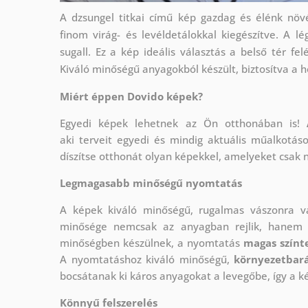
A dzsungel titkai című kép gazdag és élénk növ
finom virág- és levéldetálokkal kiegészítve. A l
sugall. Ez a kép ideális választás a belső tér fe
Kiváló minőségű anyagokból készült, biztosítva a h
Miért éppen Dovido képek?
Egyedi képek lehetnek az Ön otthonában is!
aki
terveit egyedi és mindig aktuális műalkotás
díszítse otthonát olyan képekkel, amelyeket csak 
Legmagasabb minőségű nyomtatás
A képek kiváló minőségű, rugalmas vászonra 
minősége nemcsak az anyagban rejlik, hanem a
minőségben készülnek, a nyomtatás
magas színte
A nyomtatáshoz kiváló minőségű,
környezetbará
bocsátanak ki káros anyagokat a levegőbe, így a k
Könnyű felszerelés