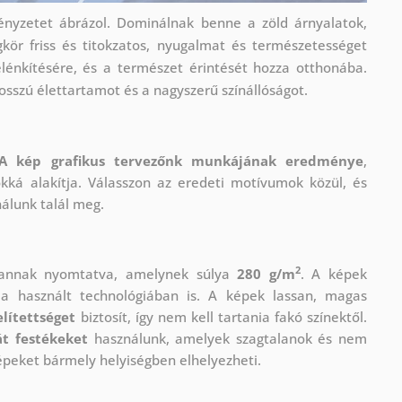
ényzetet ábrázol. Dominálnak benne a zöld árnyalatok,
égkör friss és titokzatos, nyugalmat és természetességet
lélénkítésére, és a természet érintését hozza otthonába.
osszú élettartamot és a nagyszerű színállóságot.
A kép grafikus tervezőnk munkájának eredménye
,
okká alakítja. Válasszon az eredeti motívumok közül, és
nálunk talál meg.
2
vannak nyomtatva, amelynek súlya
280 g/m
. A képek
 használt technológiában is. A képek lassan, magas
lítettséget
biztosít, így nem kell tartania fakó színektől.
t festékeket
használunk, amelyek szagtalanok és nem
épeket bármely helyiségben elhelyezheti.