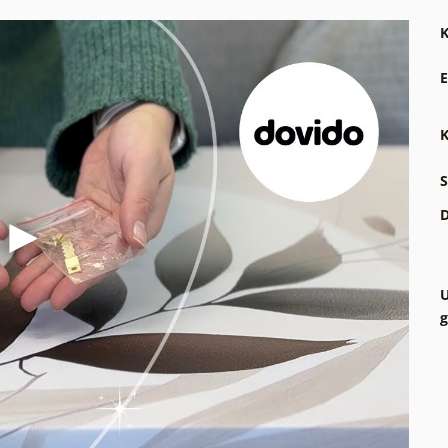
K
E
K
S
D
U
g