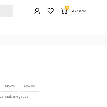
0
A kosarad
140x70
200x100
 vannak megadva.