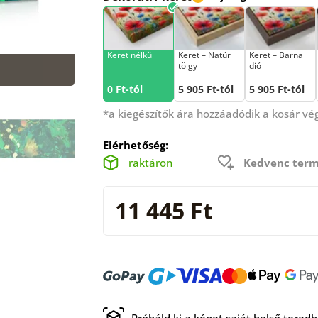
Keret nélkül
Keret – Natúr
Keret – Barna
tölgy
dió
0 Ft-tól
5 905 Ft-tól
5 905 Ft-tól
*a kiegészítők ára hozzáadódik a kosár v
Elérhetőség:
raktáron
Kedvenc term
11 445 Ft
Próbáld ki a képet saját belső tered