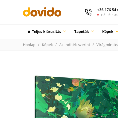
+36 176 54 
Hé-Pé: 10:0
🔥 Teljes kiárusítás
Tapéták
Képek
Honlap
Képek
Az indíték szerint
Virágmintás