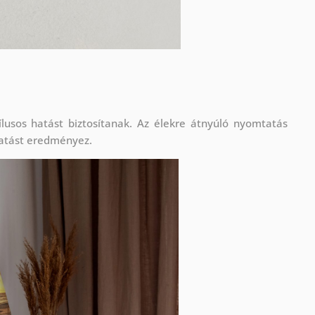
lusos hatást biztosítanak. Az élekre átnyúló nyomtatás
atást eredményez.