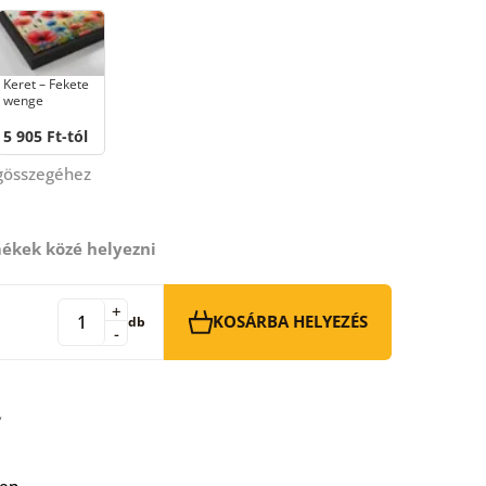
Keret – Fekete
wenge
5 905 Ft-tól
égösszegéhez
ékek közé helyezni
+
KOSÁRBA HELYEZÉS
db
-
ben