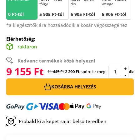
tölgy
dió
wenge
0 Ft-tól
5 905 Ft-tól
5 905 Ft-tól
5 905 Ft-tól
*a kiegészítők ára hozzáadódik a kosár végösszegéhez
Elérhetőség:
raktáron
Kedvenc termékek közé helyezni
9 155 Ft
+
11 445 Ft
2 290 Ft
spórolsz meg
db
-
KOSÁRBA HELYEZÉS
Próbáld ki a képet saját belső teredben