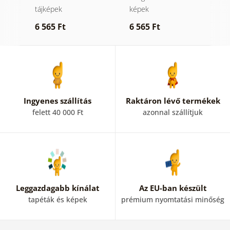
tájképek
képek
6
6 565 Ft
6 565 Ft
Ingyenes szállítás
Raktáron lévő termékek
felett 40 000 Ft
azonnal szállítjuk
Leggazdagabb kínálat
Az EU-ban készült
tapéták és képek
prémium nyomtatási minőség