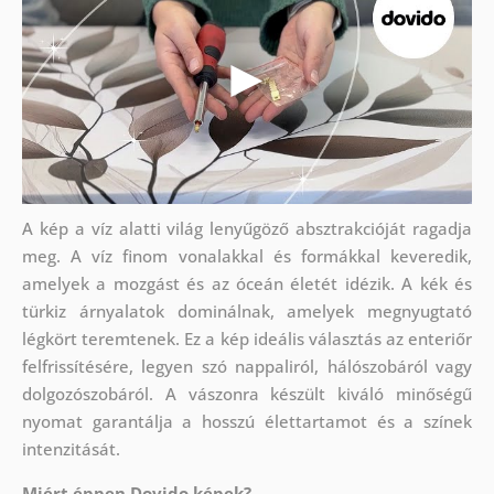
A kép a víz alatti világ lenyűgöző absztrakcióját ragadja
meg. A víz finom vonalakkal és formákkal keveredik,
amelyek a mozgást és az óceán életét idézik. A kék és
türkiz árnyalatok dominálnak, amelyek megnyugtató
légkört teremtenek. Ez a kép ideális választás az enteriőr
felfrissítésére, legyen szó nappaliról, hálószobáról vagy
dolgozószobáról. A vászonra készült kiváló minőségű
nyomat garantálja a hosszú élettartamot és a színek
intenzitását.
Miért éppen Dovido képek?