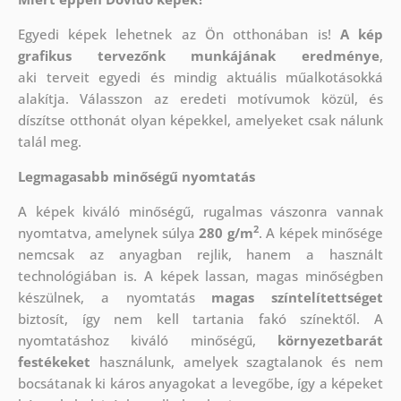
Egyedi képek lehetnek az Ön otthonában is!
A kép
grafikus tervezőnk munkájának eredménye
,
aki
terveit egyedi és mindig aktuális műalkotásokká
alakítja. Válasszon az eredeti motívumok közül, és
díszítse otthonát olyan képekkel, amelyeket csak nálunk
talál meg.
Legmagasabb minőségű nyomtatás
A képek kiváló minőségű, rugalmas vászonra vannak
2
nyomtatva, amelynek súlya
280 g/m
. A képek minősége
nemcsak az anyagban rejlik, hanem a használt
technológiában is. A képek lassan, magas minőségben
készülnek, a nyomtatás
magas színtelítettséget
biztosít, így nem kell tartania fakó színektől. A
nyomtatáshoz kiváló minőségű,
környezetbarát
festékeket
használunk, amelyek szagtalanok és nem
bocsátanak ki káros anyagokat a levegőbe, így a képeket