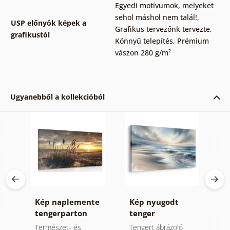
Egyedi motívumok, melyeket
sehol máshol nem talál!
,
USP előnyök képek a
Grafikus tervezőnk tervezte
,
grafikustól
Könnyű telepítés
,
Prémium
vászon 280 g/m²
Ugyanebből a kollekcióból
Kép naplemente
Kép nyugodt
K
tengerparton
tenger
ó
napfelkeltekor
Természet- és
Tengert ábrázoló
A