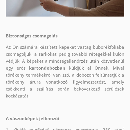
Biztonságos csomagolás
Az Ön számára készített képeket vastag buborékfóliába
csomagoljuk, a sarkokat pedig további rétegekkel külön
védjük.
A képeket a minőségellenőrzés után közvetlenül
egy erős
kartondobozban
küldjük el Önnek. Mivel
törékeny termékekről van szó, a dobozon feltüntetjük a
törékeny árura vonatkozó figyelmeztetést, amely
csökkenti a szállítás során bekövetkező sérülések
kockázatát.
A vászonképek jellemzői
2
1. Kiváló minőségű vászonra nyomtatva, 280 g/m