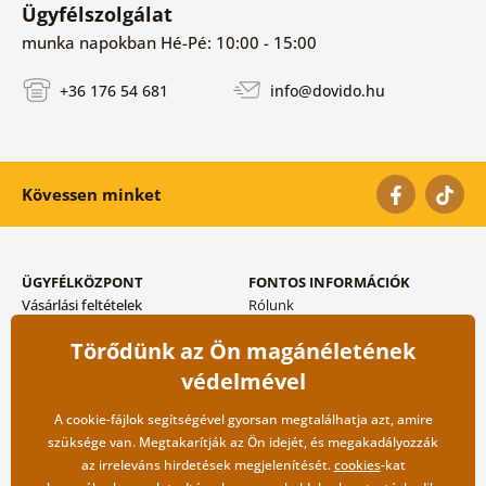
Ügyfélszolgálat
munka napokban Hé-Pé: 10:00 - 15:00
+36 176 54 681
info@dovido.hu
Kövessen minket
ÜGYFÉLKÖZPONT
FONTOS INFORMÁCIÓK
Vásárlási feltételek
Rólunk
Adatvédelem tárolása
Gyakori kérdések
Törődünk az Ön magánéletének
Szállítási és fizetési módok
Blog
Vissza küldés esetében
Kapcsolat
védelmével
Nagykereskedelmi
együttműködés
A cookie-fájlok segítségével gyorsan megtalálhatja azt, amire
szüksége van. Megtakarítják az Ön idejét, és megakadályozzák
az irreleváns hirdetések megjelenítését.
cookies
-kat