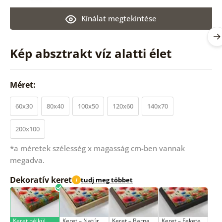
Kínálat megtekintése
Kép absztrakt víz alatti élet
Méret:
60x30
80x40
100x50
120x60
140x70
200x100
*a méretek szélesség x magasság cm-ben vannak
megadva.
Dekoratív keret
tudj meg többet
i
Keret nélkül
Keret – Natúr
Keret – Barna
Keret – Fekete