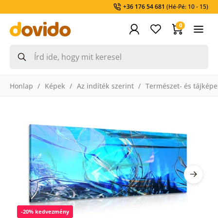
+36 176 54 681
(Hé-Pé: 10 - 15)
0
Honlap
Képek
Az indíték szerint
Természet- és tájképe
-20% kedvezmény