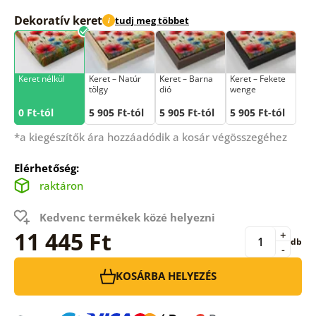
Dekoratív keret
tudj meg többet
i
Keret nélkül
Keret – Natúr
Keret – Barna
Keret – Fekete
tölgy
dió
wenge
0 Ft-tól
5 905 Ft-tól
5 905 Ft-tól
5 905 Ft-tól
*a kiegészítők ára hozzáadódik a kosár végösszegéhez
Elérhetőség:
raktáron
Kedvenc termékek közé helyezni
11 445 Ft
+
db
-
KOSÁRBA HELYEZÉS