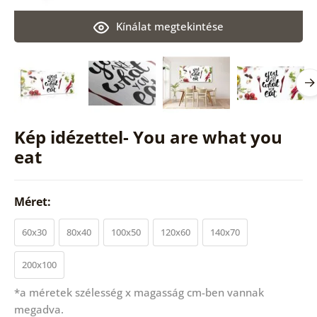
Kínálat megtekintése
Kép idézettel- You are what you
eat
Méret:
60x30
80x40
100x50
120x60
140x70
200x100
*a méretek szélesség x magasság cm-ben vannak
megadva.