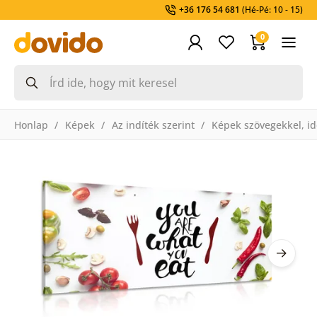
+36 176 54 681
(Hé-Pé: 10 - 15)
0
Honlap
Képek
Az indíték szerint
Képek szövegekkel, id