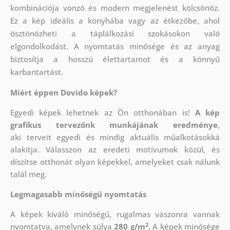
kombinációja vonzó és modern megjelenést kölcsönöz.
Ez a kép ideális a konyhába vagy az étkezőbe, ahol
ösztönözheti a táplálkozási szokásokon való
elgondolkodást. A nyomtatás minősége és az anyag
biztosítja a hosszú élettartamot és a könnyű
karbantartást.
Miért éppen Dovido képek?
Egyedi képek lehetnek az Ön otthonában is!
A kép
grafikus tervezőnk munkájának eredménye
,
aki
terveit egyedi és mindig aktuális műalkotásokká
alakítja. Válasszon az eredeti motívumok közül, és
díszítse otthonát olyan képekkel, amelyeket csak nálunk
talál meg.
Legmagasabb minőségű nyomtatás
A képek kiváló minőségű, rugalmas vászonra vannak
2
nyomtatva, amelynek súlya
280 g/m
. A képek minősége