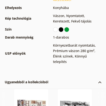
Elhelyezés
Konyhába
Vászon
,
Nyomtatott
,
Kép technológia
Keretezett
,
Fekvő tájolás
Szín
Darab mennyiség
1-darabos
Környezetbarát nyomtatás
,
Prémium vászon 280 g/m²
,
USP előnyök
Élénk színek
,
Könnyű
telepítés
Ugyanebből a kollekcióból