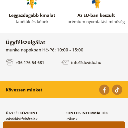
Leggazdagabb kínálat
Az EU-ban készült
tapéták és képek
prémium nyomtatási minőség
Ügyfélszolgálat
munka napokban Hé-Pé: 10:00 - 15:00
+36 176 54 681
info@dovido.hu
Kövessen minket
ÜGYFÉLKÖZPONT
FONTOS INFORMÁCIÓK
Vásárlási feltételek
Rólunk
Adatvédelem tárolása
Gyakori kérdések