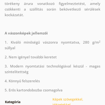
törékeny árura vonatkozó figyelmeztetést, amely
csökkenti a szállítás során bekövetkező sérülések
kockázatát.
A vászonképek jellemzői
2
1. Kiváló minőségű vászonra nyomtatva, 280 g/m
súllyal
2. Nem igényel további keretet
3. Modern nyomtatási technológiával készül - magas
színtelítettség
4. Könnyű felszerelés
5. Erős kartondobozba csomagolva
Képek szövegekkel,
Kategória
idézetekkel