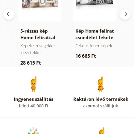
5-részes kép
Kép Home felirat
K
l
Home felirattal
csnedélet fekete
o
fehérben
c
,
Képek szövegekkel,
Fekete-fehér képek
K
f
idézetekkel
16 665 Ft
2
28 615 Ft
Ingyenes szállítás
Raktáron lévő termékek
felett 40 000 Ft
azonnal szállítjuk