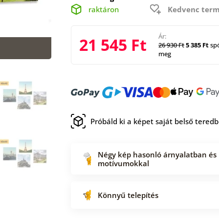
raktáron
Kedvenc term
Ár:
21 545 Ft
26 930 Ft
5 385 Ft
spó
meg
Próbáld ki a képet saját belső tered
Négy kép hasonló árnyalatban és
motívumokkal
Könnyű telepítés