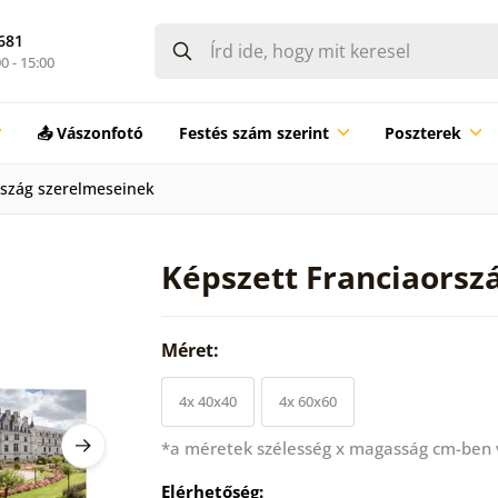
681
0 - 15:00
📤 Vászonfotó
Festés szám szerint
Poszterek
rszág szerelmeseinek
Képszett Franciaorsz
Méret:
4x 40x40
4x 60x60
*a méretek szélesség x magasság cm-ben
Elérhetőség: