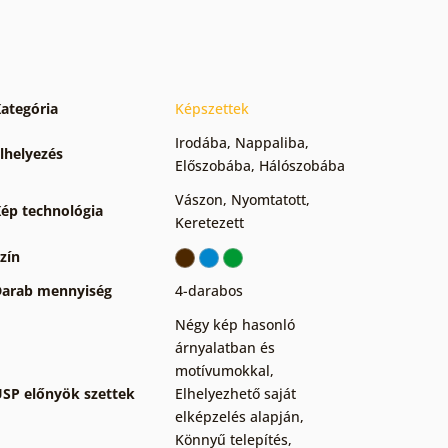
ategória
Képszettek
Irodába
,
Nappaliba
,
lhelyezés
Előszobába
,
Hálószobába
Vászon
,
Nyomtatott
,
ép technológia
Keretezett
zín
arab mennyiség
4-darabos
Négy kép hasonló
árnyalatban és
motívumokkal
,
SP előnyök szettek
Elhelyezhető saját
elképzelés alapján
,
Könnyű telepítés
,