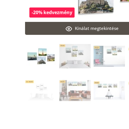
-20% kedvezmény
Kínálat megtekintése