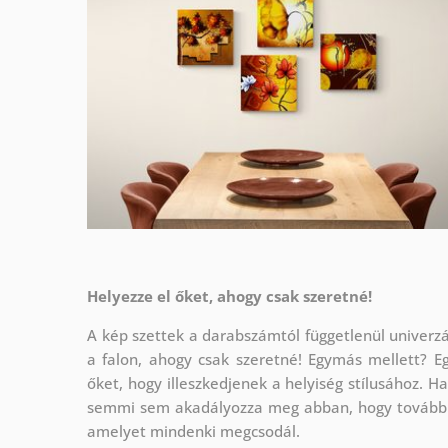
Helyezze el őket, ahogy csak szeretné!
A kép szettek a darabszámtól függetlenül univerzál
a falon, ahogy csak szeretné!
Egymás mellett? Eg
őket, hogy illeszkedjenek a helyiség stílusához. H
semmi sem akadályozza meg abban, hogy további ko
amelyet mindenki megcsodál.