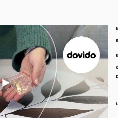
K
E
K
S
D
U