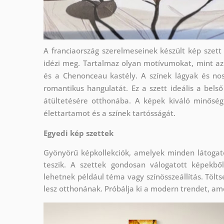
A franciaország szerelmeseinek készült kép szett
idézi meg. Tartalmaz olyan motívumokat, mint az E
és a Chenonceau kastély. A színek lágyak és nos
romantikus hangulatát. Ez a szett ideális a bels
átültetésére otthonába. A képek kiváló minősé
élettartamot és a színek tartósságát.
Egyedi kép szettek
Gyönyörű képkollekciók, amelyek minden látoga
teszik. A szettek
gondosan válogatott képekből
lehetnek például téma vagy színösszeállítás. Töltse
lesz otthonának. Próbálja ki a modern trendet, ame