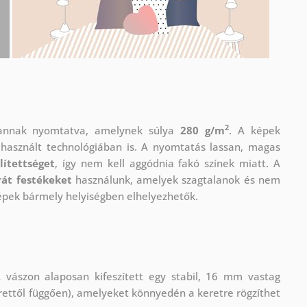
2
vannak nyomtatva, amelynek súlya
280 g/m
. A képek
használt technológiában is. A nyomtatás lassan, magas
lítettséget
, így nem kell aggódnia fakó színek miatt. A
át festékeket
használunk, amelyek szagtalanok és nem
képek bármely helyiségben elhelyezhetők.
 vászon alaposan kifeszített egy stabil, 16 mm vastag
rettől függően), amelyeket könnyedén a keretre rögzíthet