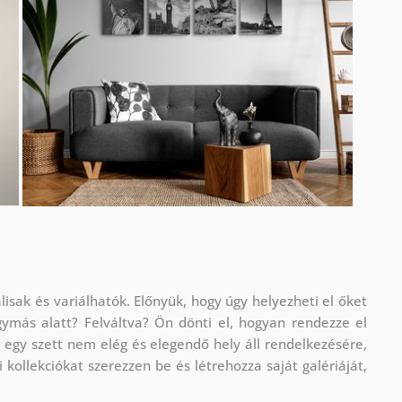
isak és variálhatók. Előnyük, hogy úgy helyezheti el őket
ymás alatt? Felváltva? Ön dönti el, hogyan rendezze el
a egy szett nem elég és elegendő hely áll rendelkezésére,
llekciókat szerezzen be és létrehozza saját galériáját,