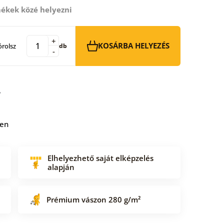
ékek közé helyezni
+
KOSÁRBA HELYEZÉS
rolsz
db
-
ben
Elhelyezhető saját elképzelés
alapján
Prémium vászon 280 g/m²