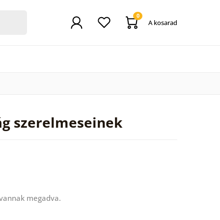
0
A kosarad
ág szerelmeseinek
 vannak megadva.