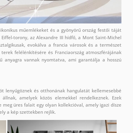
 ikonikus műemlékeket és a gyönyörű ország festői táját
iffel-torony, az Alexandre III hídfő, a Mont Saint-Michel
ztalgikusak, evokálva a francia városok és a természet
ő terek felélénkítésére és Franciaország atmoszférájának
gű anyagra vannak nyomtatva, ami garantálja a hosszú
tót lenyűgöznek és otthonának hangulatát kellemesebbé
 állnak, amelyek közös elemekkel rendelkeznek. Ezek
 meg üres falait egy olyan kollekcióval, amely igazi dísze
ly a kép szettekben rejlik.