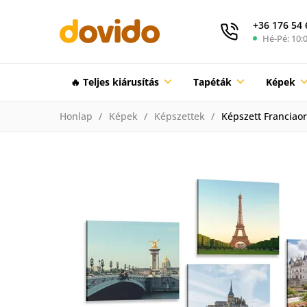
+36 176 54 
Hé-Pé: 10:0
🔥 Teljes kiárusítás
Tapéták
Képek
Honlap
Képek
Képszettek
Képszett Franciao