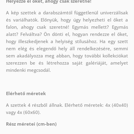
Helyezze el őket, ahogy csak szeretné!
A kép szettek a darabszámtól függetlenül univerzálisak
és variálhatók. Előnyük, hogy úgy helyezheti el őket a
falon, ahogy csak szeretné!
Egymás mellett? Egymás
alatt? Felváltva? Ön dönti el, hogyan rendezze el őket,
hogy illeszkedjenek a helyiség stílusához. Ha egy szett
nem elég és elegendő hely áll rendelkezésére, semmi
sem akadályozza meg abban, hogy további kollekciókat
szerezzen be és létrehozza saját galériáját, amelyet
mindenki megcsodál.
Elérhető méretek
A szettek 4 részből állnak. Elérhető méretek: 4x (40x40)
vagy 4x (60x60).
Rész méretei (cm-ben)