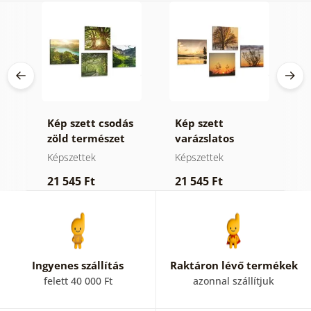
Kép szett csodás
Kép szett
K
ér
zöld természet
varázslatos
é
természet
k
Képszettek
Képszettek
K
21 545 Ft
21 545 Ft
2
Ingyenes szállítás
Raktáron lévő termékek
felett 40 000 Ft
azonnal szállítjuk