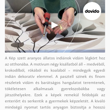
A Kép szett aranyos állatos indiánok vidám légkört hoz
az otthonába. A motívum négy kisállatból áll – medvéből,
krokodilból, rókából és koalából – mindegyik egyedi
indián dekoratív elemmel. A pasztell színek és finom
részletek vidám és barátságos hangulatot teremtenek,
tökéletesen alkalmasak gyerekszobákba vagy
játszóhelyekre. Ezek a képek remekül feldobják az
enteriőrt és serkentik a gyermekek képzeletét. A kiváló
minőségű nyomat tartós anyagon biztosítja a hosszú