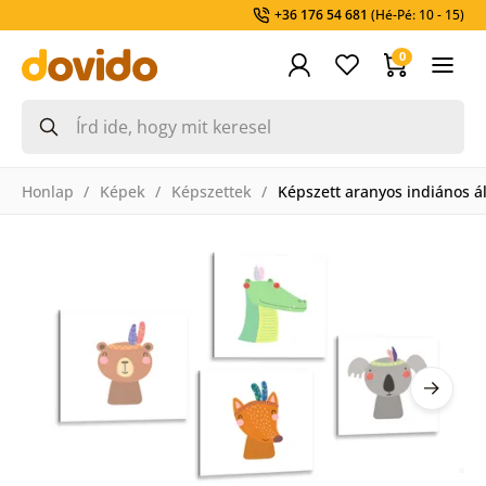
+36 176 54 681
(Hé-Pé: 10 - 15)
0
Honlap
Képek
Képszettek
Képszett aranyos indiános á