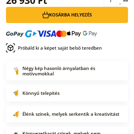
26 930 Ft
db
-
KOSÁRBA HELYEZÉS
Próbáld ki a képet saját belső teredben
Négy kép hasonló árnyalatban és
motívumokkal
Könnyű telepítés
Élénk színek, melyek serkentik a kreativitást
Környezetbarát színek, melyek nem