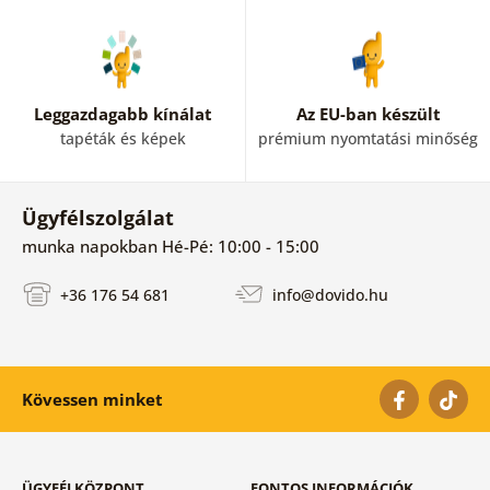
Leggazdagabb kínálat
Az EU-ban készült
tapéták és képek
prémium nyomtatási minőség
Ügyfélszolgálat
munka napokban Hé-Pé: 10:00 - 15:00
+36 176 54 681
info@dovido.hu
Kövessen minket
ÜGYFÉLKÖZPONT
FONTOS INFORMÁCIÓK