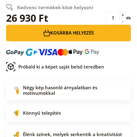
Kedvenc termékek közé helyezni
26 930 Ft
+
db
-
KOSÁRBA HELYEZÉS
Próbáld ki a képet saját belső teredben
Négy kép hasonló árnyalatban és
motívumokkal
Könnyű telepítés
Élénk színek, melyek serkentik a kreativitást