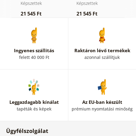
természet
kincsei
Képszettek
Képszettek
K
21 545 Ft
21 545 Ft
2
Ingyenes szállítás
Raktáron lévő termékek
felett 40 000 Ft
azonnal szállítjuk
Leggazdagabb kínálat
Az EU-ban készült
tapéták és képek
prémium nyomtatási minőség
Ügyfélszolgálat