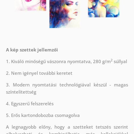
A kép szettek jellemzői
2
1. Kiváló minőségű vászonra nyomtatva, 280 g/m
súllyal
2. Nem igényel további keretet
3. Modern nyomtatási technológiával készül - magas
színtelítettség
4. Egyszerű felszerelés
5. Erős kartondobozba csomagolva
A legnagyobb előny, hogy a szetteket tetszés szerint
elhelyezheti és kombinálhatja más kollekciókkal