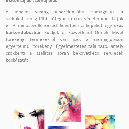
Biztonságos csomagolás
A képeket vastag buborékfóliába csomagoljuk, a
sarkokat pedig több rétegben extra védelemmel látjuk
el.
A minőségellenőrzést követően a képeket egy
erős
kartondobozban
küldjük el közvetlenül Önnek. Mivel
törékeny termékekről van szó, a csomagoláson
egyértelmű "törékeny" figyelmeztetés található, amely
csökkenti a szállítás során bekövetkező sérülések
kockázatát.