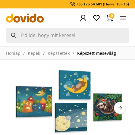
+36 176 54 681
(Hé-Pé: 10 - 15)
0
Honlap
Képek
Képszettek
Képszett mesevilág