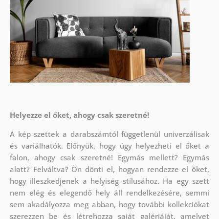
Helyezze el őket, ahogy csak szeretné!
A kép szettek a darabszámtól függetlenül univerzálisak
és variálhatók. Előnyük, hogy úgy helyezheti el őket a
falon, ahogy csak szeretné!
Egymás mellett? Egymás
alatt? Felváltva? Ön dönti el, hogyan rendezze el őket,
hogy illeszkedjenek a helyiség stílusához. Ha egy szett
nem elég és elegendő hely áll rendelkezésére, semmi
sem akadályozza meg abban, hogy további kollekciókat
szerezzen be és létrehozza saját galériáját, amelyet