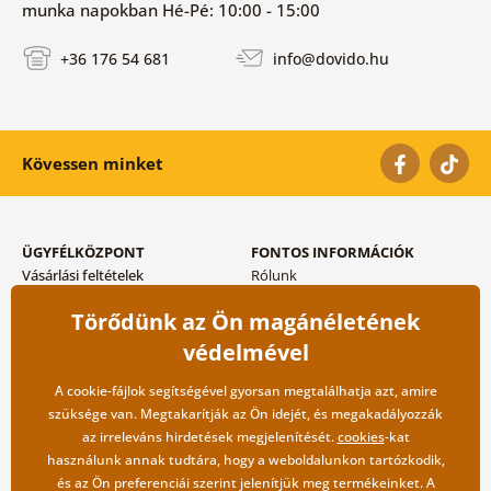
munka napokban Hé-Pé: 10:00 - 15:00
+36 176 54 681
info@dovido.hu
Kövessen minket
ÜGYFÉLKÖZPONT
FONTOS INFORMÁCIÓK
Vásárlási feltételek
Rólunk
Adatvédelem tárolása
Gyakori kérdések
Törődünk az Ön magánéletének
Szállítási és fizetési módok
Blog
Vissza küldés esetében
Kapcsolat
védelmével
Nagykereskedelmi
együttműködés
A cookie-fájlok segítségével gyorsan megtalálhatja azt, amire
szüksége van. Megtakarítják az Ön idejét, és megakadályozzák
az irreleváns hirdetések megjelenítését.
cookies
-kat
használunk annak tudtára, hogy a weboldalunkon tartózkodik,
és az Ön preferenciái szerint jelenítjük meg termékeinket. A