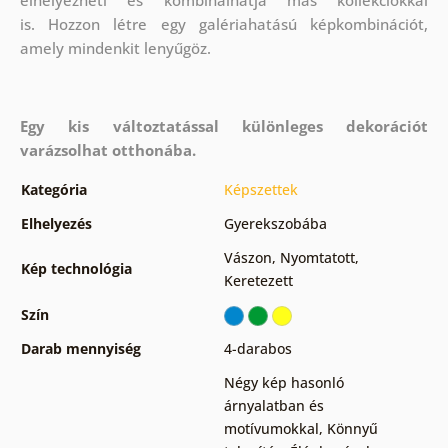
is. Hozzon létre egy galériahatású képkombinációt,
amely mindenkit lenyűgöz.
Egy kis változtatással különleges dekorációt
varázsolhat otthonába.
Kategória
Képszettek
Elhelyezés
Gyerekszobába
Vászon
,
Nyomtatott
,
Kép technológia
Keretezett
Szín
Darab mennyiség
4-darabos
Négy kép hasonló
árnyalatban és
motívumokkal
,
Könnyű