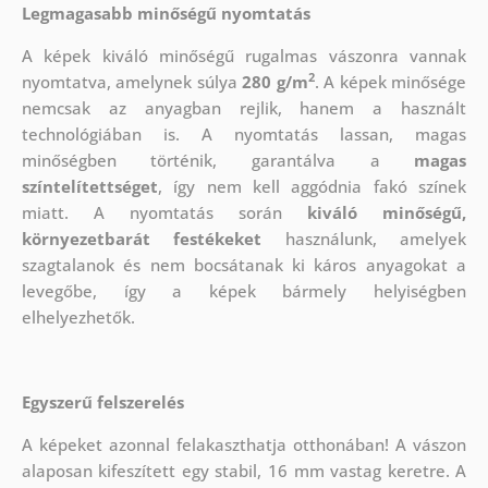
Legmagasabb minőségű nyomtatás
A képek kiváló minőségű rugalmas vászonra vannak
2
nyomtatva, amelynek súlya
280 g/m
. A képek minősége
nemcsak az anyagban rejlik, hanem a használt
technológiában is. A nyomtatás lassan, magas
minőségben történik, garantálva a
magas
színtelítettséget
, így nem kell aggódnia fakó színek
miatt. A nyomtatás során
kiváló minőségű,
környezetbarát festékeket
használunk, amelyek
szagtalanok és nem bocsátanak ki káros anyagokat a
levegőbe, így a képek bármely helyiségben
elhelyezhetők.
Egyszerű felszerelés
A képeket azonnal felakaszthatja otthonában! A vászon
alaposan kifeszített egy stabil, 16 mm vastag keretre. A