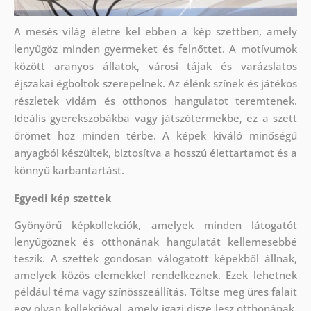
A mesés világ életre kel ebben a kép szettben, amely
lenyűgöz minden gyermeket és felnőttet. A motívumok
között aranyos állatok, városi tájak és varázslatos
éjszakai égboltok szerepelnek. Az élénk színek és játékos
részletek vidám és otthonos hangulatot teremtenek.
Ideális gyerekszobákba vagy játszótermekbe, ez a szett
örömet hoz minden térbe. A képek kiváló minőségű
anyagból készültek, biztosítva a hosszú élettartamot és a
könnyű karbantartást.
Egyedi kép szettek
Gyönyörű képkollekciók, amelyek minden látogatót
lenyűgöznek és otthonának hangulatát kellemesebbé
teszik. A szettek
gondosan válogatott képekből állnak,
amelyek közös elemekkel rendelkeznek. Ezek lehetnek
például téma vagy színösszeállítás. Töltse meg üres falait
egy olyan kollekcióval, amely igazi dísze lesz otthonának.