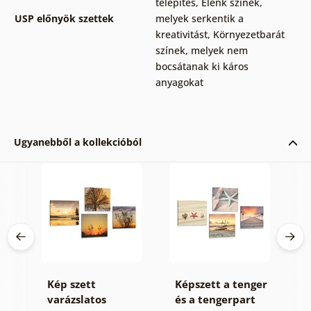
telepítés
,
Élénk színek,
USP előnyök szettek
melyek serkentik a
kreativitást
,
Környezetbarát
színek, melyek nem
bocsátanak ki káros
anyagokat
Ugyanebből a kollekcióból
r
Kép szett
Képszett a tenger
K
varázslatos
és a tengerpart
v