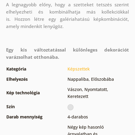
A legnagyobb előny, hogy a szetteket tetszés szerint
elhelyezheti és kombinálhatja más kollekciókkal
is. Hozzon létre egy galériahatású képkombinációt,
amely mindenkit lenyűgöz.
Egy kis változtatással különleges dekorációt
varázsolhat otthonába.
Kategória
Képszettek
Elhelyezés
Nappaliba
,
Előszobába
Vászon
,
Nyomtatott
,
Kép technológia
Keretezett
Szín
Darab mennyiség
4-darabos
Négy kép hasonló
árnyalatban és