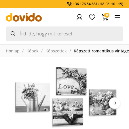
+36 176 54 681
(Hé-Pé: 10 - 15)
0
Honlap
Képek
Képszettek
Képszett romantikus vintage