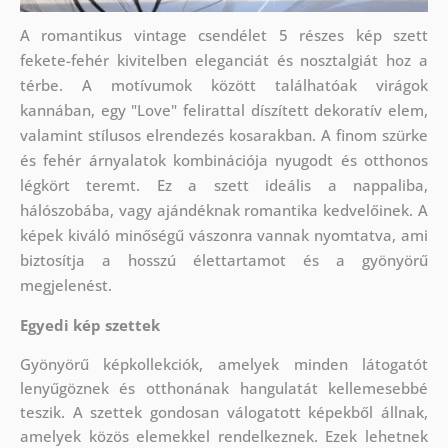
A romantikus vintage csendélet 5 részes kép szett
fekete-fehér kivitelben eleganciát és nosztalgiát hoz a
térbe. A motívumok között találhatóak virágok
kannában, egy "Love" felirattal díszített dekoratív elem,
valamint stílusos elrendezés kosarakban. A finom szürke
és fehér árnyalatok kombinációja nyugodt és otthonos
légkört teremt. Ez a szett ideális a nappaliba,
hálószobába, vagy ajándéknak romantika kedvelőinek. A
képek kiváló minőségű vászonra vannak nyomtatva, ami
biztosítja a hosszú élettartamot és a gyönyörű
megjelenést.
Egyedi kép szettek
Gyönyörű képkollekciók, amelyek minden látogatót
lenyűgöznek és otthonának hangulatát kellemesebbé
teszik. A szettek
gondosan válogatott képekből állnak,
amelyek közös elemekkel rendelkeznek. Ezek lehetnek