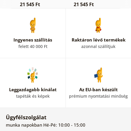
21 545 Ft
21 545 Ft
2
Ingyenes szállítás
Raktáron lévő termékek
felett 40 000 Ft
azonnal szállítjuk
Leggazdagabb kínálat
Az EU-ban készült
tapéták és képek
prémium nyomtatási minőség
Ügyfélszolgálat
munka napokban Hé-Pé: 10:00 - 15:00