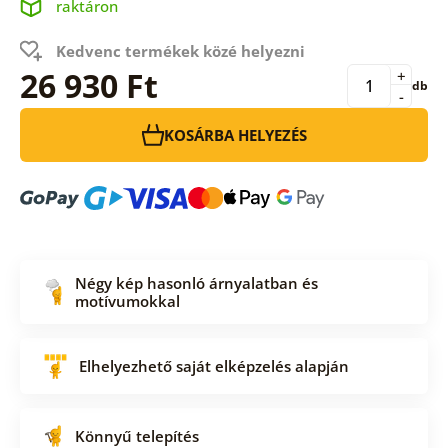
raktáron
Kedvenc termékek közé helyezni
26 930 Ft
+
db
-
KOSÁRBA HELYEZÉS
Négy kép hasonló árnyalatban és
motívumokkal
Elhelyezhető saját elképzelés alapján
Könnyű telepítés