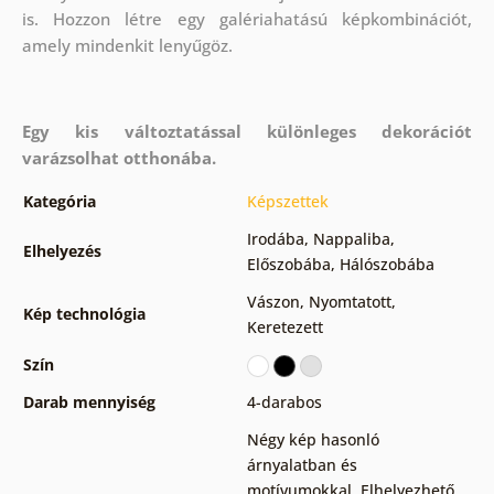
is. Hozzon létre egy galériahatású képkombinációt,
amely mindenkit lenyűgöz.
Egy kis változtatással különleges dekorációt
varázsolhat otthonába.
Kategória
Képszettek
Irodába
,
Nappaliba
,
Elhelyezés
Előszobába
,
Hálószobába
Vászon
,
Nyomtatott
,
Kép technológia
Keretezett
Szín
Darab mennyiség
4-darabos
Négy kép hasonló
árnyalatban és
motívumokkal
,
Elhelyezhető