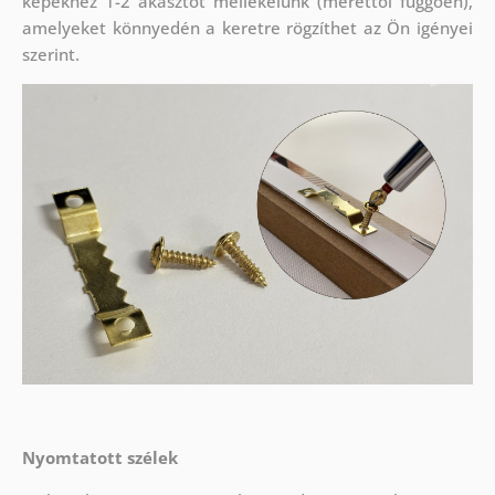
képekhez 1-2 akasztót mellékelünk (mérettől függően),
amelyeket könnyedén a keretre rögzíthet az Ön igényei
szerint.
Nyomtatott szélek