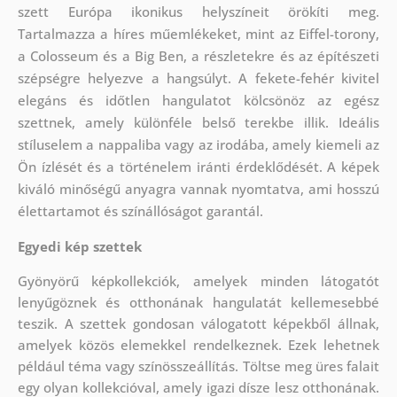
szett Európa ikonikus helyszíneit örökíti meg.
Tartalmazza a híres műemlékeket, mint az Eiffel-torony,
a Colosseum és a Big Ben, a részletekre és az építészeti
szépségre helyezve a hangsúlyt. A fekete-fehér kivitel
elegáns és időtlen hangulatot kölcsönöz az egész
szettnek, amely különféle belső terekbe illik. Ideális
stíluselem a nappaliba vagy az irodába, amely kiemeli az
Ön ízlését és a történelem iránti érdeklődését. A képek
kiváló minőségű anyagra vannak nyomtatva, ami hosszú
élettartamot és színállóságot garantál.
Egyedi kép szettek
Gyönyörű képkollekciók, amelyek minden látogatót
lenyűgöznek és otthonának hangulatát kellemesebbé
teszik. A szettek
gondosan válogatott képekből állnak,
amelyek közös elemekkel rendelkeznek. Ezek lehetnek
például téma vagy színösszeállítás. Töltse meg üres falait
egy olyan kollekcióval, amely igazi dísze lesz otthonának.