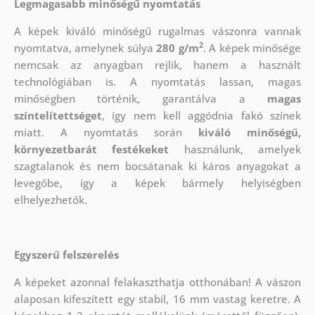
Legmagasabb minőségű nyomtatás
A képek kiváló minőségű rugalmas vászonra vannak
2
nyomtatva, amelynek súlya
280 g/m
. A képek minősége
nemcsak az anyagban rejlik, hanem a használt
technológiában is. A nyomtatás lassan, magas
minőségben történik, garantálva a
magas
színtelítettséget
, így nem kell aggódnia fakó színek
miatt. A nyomtatás során
kiváló minőségű,
környezetbarát festékeket
használunk, amelyek
szagtalanok és nem bocsátanak ki káros anyagokat a
levegőbe, így a képek bármely helyiségben
elhelyezhetők.
Egyszerű felszerelés
A képeket azonnal felakaszthatja otthonában! A vászon
alaposan kifeszített egy stabil, 16 mm vastag keretre. A