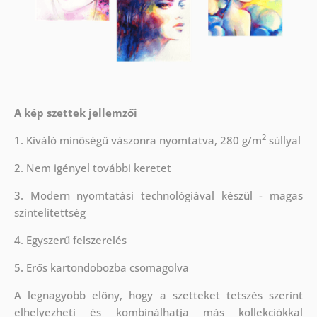
A kép szettek jellemzői
2
1. Kiváló minőségű vászonra nyomtatva, 280 g/m
súllyal
2. Nem igényel további keretet
3. Modern nyomtatási technológiával készül - magas
színtelítettség
4. Egyszerű felszerelés
5. Erős kartondobozba csomagolva
A legnagyobb előny, hogy a szetteket tetszés szerint
elhelyezheti és kombinálhatja más kollekciókkal