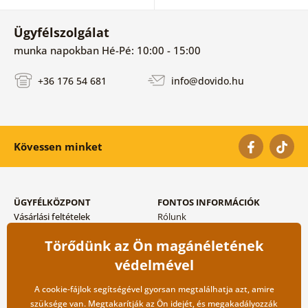
Ügyfélszolgálat
munka napokban Hé-Pé: 10:00 - 15:00
+36 176 54 681
info@dovido.hu
Kövessen minket
ÜGYFÉLKÖZPONT
FONTOS INFORMÁCIÓK
Vásárlási feltételek
Rólunk
Adatvédelem tárolása
Gyakori kérdések
Törődünk az Ön magánéletének
Szállítási és fizetési módok
Blog
Vissza küldés esetében
Kapcsolat
védelmével
Nagykereskedelmi
együttműködés
A cookie-fájlok segítségével gyorsan megtalálhatja azt, amire
szüksége van. Megtakarítják az Ön idejét, és megakadályozzák