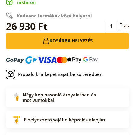
raktáron
Kedvenc termékek közé helyezni
26 930 Ft
+
db
-
KOSÁRBA HELYEZÉS
Próbáld ki a képet saját belső teredben
Négy kép hasonló árnyalatban és
motívumokkal
Elhelyezhető saját elképzelés alapján