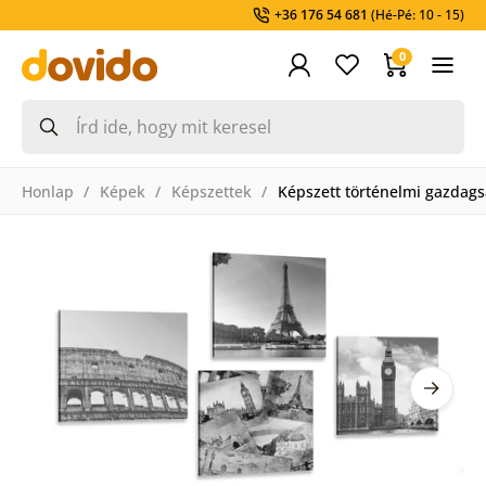
+36 176 54 681
(Hé-Pé: 10 - 15)
0
Honlap
Képek
Képszettek
Képszett történelmi gazdags