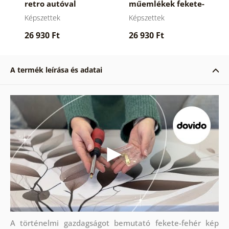
retro autóval
műemlékek fekete-
fehér változatban
Képszettek
Képszettek
26 930 Ft
26 930 Ft
A termék leírása és adatai
A történelmi gazdagságot bemutató fekete-fehér kép