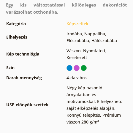
Egy kis változtatással különleges dekorációt
varázsolhat otthonába.
Kategória
Képszettek
Irodába
,
Nappaliba
,
Elhelyezés
Előszobába
,
Hálószobába
Vászon
,
Nyomtatott
,
Kép technológia
Keretezett
Szín
Darab mennyiség
4-darabos
Négy kép hasonló
árnyalatban és
motívumokkal
,
Elhelyezhető
USP előnyök szettek
saját elképzelés alapján
,
Könnyű telepítés
,
Prémium
vászon 280 g/m²