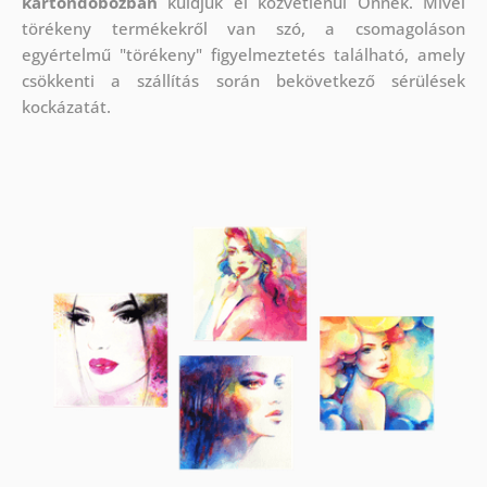
kartondobozban
küldjük el közvetlenül Önnek. Mivel
törékeny termékekről van szó, a csomagoláson
egyértelmű "törékeny" figyelmeztetés található, amely
csökkenti a szállítás során bekövetkező sérülések
kockázatát.