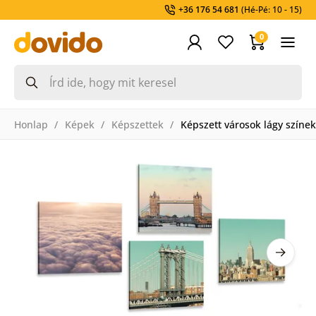
+36 176 54 681
(Hé-Pé: 10 - 15)
0
Honlap
Képek
Képszettek
Képszett városok lágy színe