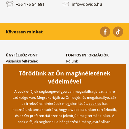
+36 176 54 681
info@dovido.hu
Kövessen minket
ÜGYFÉLKÖZPONT
FONTOS INFORMÁCIÓK
Vásárlási feltételek
Rólunk
Adatvédelem tárolása
Gyakori kérdések
Törődünk az Ön magánéletének
Szállítási és fizetési módok
Blog
Vissza küldés esetében
Kapcsolat
védelmével
Nagykereskedelmi
együttműködés
A cookie-fájlok segítségével gyorsan megtalálhatja azt, amire
szüksége van. Megtakarítják az Ön idejét, és megakadályozzák
az irreleváns hirdetések megjelenítését.
cookies
-kat
használunk annak tudtára, hogy a weboldalunkon tartózkodik,
és az Ön preferenciái szerint jelenítjük meg termékeinket. A
cookie-fájlok segítenek a böngészési élmény javításában.