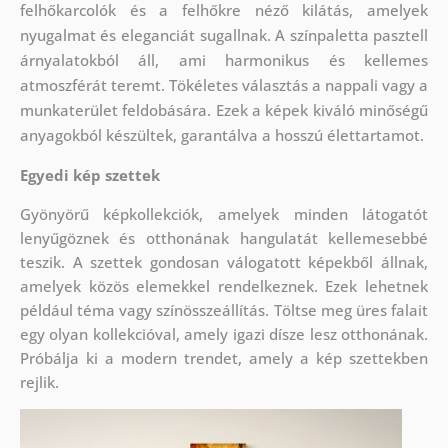
felhőkarcolók és a felhőkre néző kilátás, amelyek
nyugalmat és eleganciát sugallnak. A színpaletta pasztell
árnyalatokból áll, ami harmonikus és kellemes
atmoszférát teremt. Tökéletes választás a nappali vagy a
munkaterület feldobására. Ezek a képek kiváló minőségű
anyagokból készültek, garantálva a hosszú élettartamot.
Egyedi kép szettek
Gyönyörű képkollekciók, amelyek minden látogatót
lenyűgöznek és otthonának hangulatát kellemesebbé
teszik. A szettek
gondosan válogatott képekből állnak,
amelyek közös elemekkel rendelkeznek. Ezek lehetnek
például téma vagy színösszeállítás. Töltse meg üres falait
egy olyan kollekcióval, amely igazi dísze lesz otthonának.
Próbálja ki a modern trendet, amely a kép szettekben
rejlik.