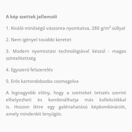
A kép szettek jellemzői
2
1. Kiváló minőségű vászonra nyomtatva, 280 g/m
súllyal
2. Nem igényel további keretet
3. Modern nyomtatási technológiával készül - magas
színtelítettség
4. Egyszerű felszerelés
5. Erős kartondobozba csomagolva
A legnagyobb előny, hogy a szetteket tetszés szerint
elhelyezheti és kombinálhatja más kollekciókkal
is. Hozzon létre egy galériahatású képkombinációt,
amely mindenkit lenyűgöz.