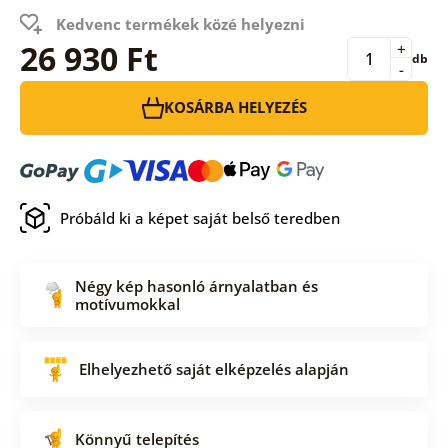
Kedvenc termékek közé helyezni
26 930 Ft
+
db
-
KOSÁRBA HELYEZÉS
Próbáld ki a képet saját belső teredben
Négy kép hasonló árnyalatban és
motívumokkal
Elhelyezhető saját elképzelés alapján
Könnyű telepítés