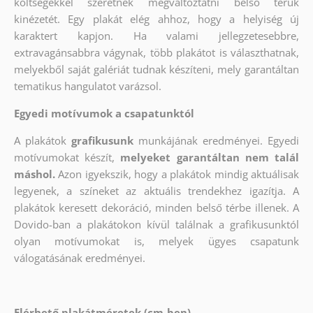
költségekkel szeretnék megváltoztatni belső terük
kinézetét. Egy plakát elég ahhoz, hogy a helyiség új
karaktert kapjon. Ha valami jellegzetesebbre,
extravagánsabbra vágynak, több plakátot is választhatnak,
melyekből saját galériát tudnak készíteni, mely garantáltan
tematikus hangulatot varázsol.
Egyedi motívumok a csapatunktól
A plakátok
grafikusunk
munkájának eredményei. Egyedi
motívumokat készít,
melyeket garantáltan nem talál
máshol.
Azon igyekszik, hogy a plakátok mindig aktuálisak
legyenek, a színeket az aktuális trendekhez igazítja. A
plakátok keresett dekoráció, minden belső térbe illenek. A
Dovido-ban a plakátokon kívül találnak a grafikusunktól
olyan motívumokat is, melyek ügyes csapatunk
válogatásának eredményei.
Elérhető plakátméretek (cm-ben)