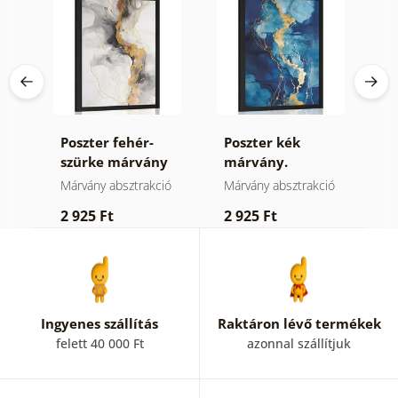
Poszter fehér-
Poszter kék
P
szürke márvány
márvány.
m
ió
Márvány absztrakció
Márvány absztrakció
M
2 925 Ft
2 925 Ft
3
Ingyenes szállítás
Raktáron lévő termékek
felett 40 000 Ft
azonnal szállítjuk