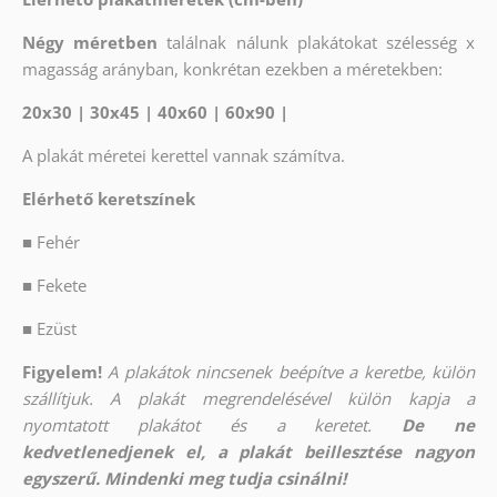
Négy méretben
találnak nálunk plakátokat szélesség x
magasság arányban, konkrétan ezekben a méretekben:
20x30 | 30x45 | 40x60 | 60x90 |
A plakát méretei kerettel vannak számítva.
Elérhető keretszínek
■
Fehér
■
Fekete
■
Ezüst
Figyelem!
A plakátok nincsenek beépítve a keretbe, külön
szállítjuk. A plakát megrendelésével külön kapja a
nyomtatott plakátot és a keretet.
De ne
kedvetlenedjenek el, a plakát beillesztése nagyon
egyszerű. Mindenki meg tudja csinálni!