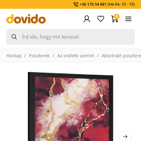
+36 176 54 681
(Hé-Pé: 10 - 15)
0
Honlap
Poszterek
Az indíték szerint
Absztrakt poszter