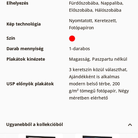
Elhelyezés
Fürdőszobába
,
Nappaliba
,
Előszobába
,
Hálószobába
Nyomtatott
,
Keretezett
,
Kép technológia
Fotópapíron
Szín
Darab mennyiség
1-darabos
Plakátok kinézete
Magasság
,
Paszpartu nélkül
3 keretszín közül választhat
,
Ajándékként is alkalmas
USP előnyök plakátok
modern belső térbe
,
200
g/m² tömegű fotópapír
,
Négy
méretben elérhető
Ugyanebből a kollekcióból