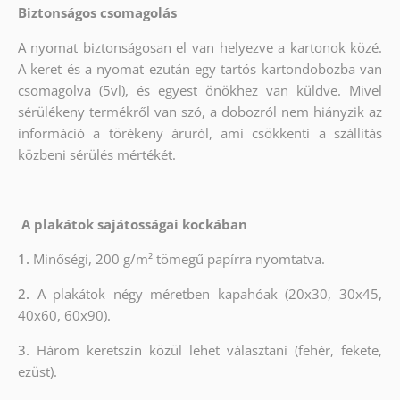
Biztonságos csomagolás
A nyomat biztonságosan el van helyezve a kartonok közé.
A keret és a nyomat ezután egy tartós kartondobozba van
csomagolva (5vl), és egyest önökhez van küldve. Mivel
sérülékeny termékről van szó, a dobozról nem hiányzik az
információ a törékeny áruról, ami csökkenti a szállítás
közbeni sérülés mértékét.
A plakátok sajátosságai kockában
1.
Minőségi, 200 g/m² tömegű papírra nyomtatva.
2.
A plakátok négy méretben kapahóak (20x30, 30x45,
40x60, 60x90).
3.
Három keretszín közül lehet választani (fehér, fekete,
ezüst).