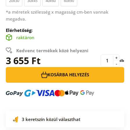
20x30
30x45
40x60
60x90
*a méretek szélesség x magasság cm-ben vannak
megadva.
Elérhetőség:
raktáron
Kedvenc termékek közé helyezni
3 655 Ft
+
db
-
KOSÁRBA HELYEZÉS
3 keretszín közül választhat