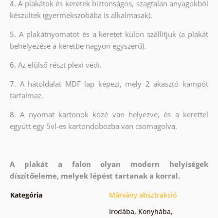
4.
A plakátok és keretek biztonságos, szagtalan anyagokból
készültek (gyermekszobába is alkalmasak).
5.
A plakátnyomatot és a keretet külön szállítjuk (a plakát
behelyezése a keretbe nagyon egyszerű).
6.
Az elülső részt plexi védi.
7.
A hátoldalat MDF lap képezi, mely 2 akasztó kampót
tartalmaz.
8.
A nyomat kartonok közé van helyezve, és a kerettel
együtt egy 5vl-es kartondobozba van csomagolva.
A plakát a falon olyan modern helyiségek
díszítőeleme, melyek lépést tartanak a korral.
Kategória
Márvány absztrakció
Irodába
,
Konyhába
,