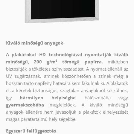
Kiváló minőségű anyagok
A plakátokat HD technológiával nyomtatják kiváló
minőségű, 200 g/m² tömegű papírra
, miközben
biztosítják a tökéletes színvisszaadást. A nyomat ellenáll az
UV sugárzásnak, aminek köszönhetően a színek még a
hosszan tartó napfény hatására sem fakulnak ki. A plakátok
és a keretek biztonságos, szagtalan anyagokból készülnek,
így
bármilyen helyiségbe
, hálószobába vagy
gyermekszobába
megfelelőek. A kiváló minőségű
anyagok ellenére nem javasoljuk a plakátok elhelyezését
magas páratartalmú helyiségekbe.
Egyszerű felfüggesztés