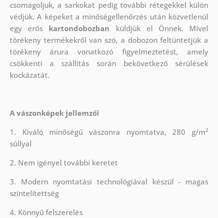
csomagoljuk, a sarkokat pedig további rétegekkel külön
védjük.
A képeket a minőségellenőrzés után közvetlenül
egy erős
kartondobozban
küldjük el Önnek. Mivel
törékeny termékekről van szó, a dobozon feltüntetjük a
törékeny árura vonatkozó figyelmeztetést, amely
csökkenti a szállítás során bekövetkező sérülések
kockázatát.
A vászonképek jellemzői
2
1. Kiváló minőségű vászonra nyomtatva, 280 g/m
súllyal
2. Nem igényel további keretet
3. Modern nyomtatási technológiával készül - magas
színtelítettség
4. Könnyű felszerelés