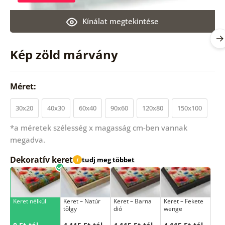
Kínálat megtekintése
Kép zöld márvány
Méret:
30x20
40x30
60x40
90x60
120x80
150x100
*a méretek szélesség x magasság cm-ben vannak
megadva.
Dekoratív keret
tudj meg többet
i
Keret nélkül
Keret – Natúr
Keret – Barna
Keret – Fekete
tölgy
dió
wenge