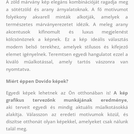
A zöld márvány kép elegáns kombinációját ragadja meg
a sötétzöld és arany árnyalatoknak. A fő motívumot
folyékony akvarell minták alkotják, amelyek a
természetes márványerezetet idézik. A meleg arany
akcentusok kifinomult és luxus megjelenést
kölcsönöznek a képnek. Ez a kép ideális választás
modern belső terekhez, amelyek stílusos és kifejező
elemet igényelnek. Teremtsen egyedi hangulatot ezzel a
kiváló műalkotással, amely tartós vászonra van
nyomtatva.
Miért éppen Dovido képek?
Egyedi képek lehetnek az Ön otthonában is!
A kép
grafikus tervezőnk munkájának eredménye
,
aki
terveit egyedi és mindig aktuális műalkotásokká
alakítja. Válasszon az eredeti motívumok közül, és
díszítse otthonát olyan képekkel, amelyeket csak nálunk
talál meg.