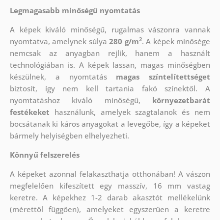
Legmagasabb minőségű nyomtatás
A képek kiváló minőségű, rugalmas vászonra vannak
2
nyomtatva, amelynek súlya
280 g/m
. A képek minősége
nemcsak az anyagban rejlik, hanem a használt
technológiában is. A képek lassan, magas minőségben
készülnek, a nyomtatás
magas színtelítettséget
biztosít, így nem kell tartania fakó színektől. A
nyomtatáshoz kiváló minőségű,
környezetbarát
festékeket
használunk, amelyek szagtalanok és nem
bocsátanak ki káros anyagokat a levegőbe, így a képeket
bármely helyiségben elhelyezheti.
Könnyű felszerelés
A képeket azonnal felakaszthatja otthonában! A vászon
megfelelően kifeszített egy masszív, 16 mm vastag
keretre. A képekhez 1-2 darab akasztót mellékelünk
(mérettől függően), amelyeket egyszerűen a keretre