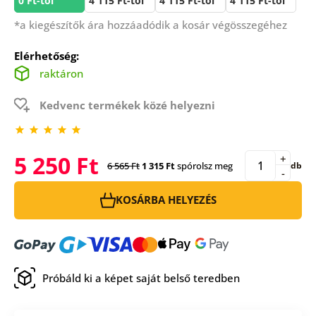
0 Ft-tól
4 115 Ft-tól
4 115 Ft-tól
4 115 Ft-tól
*a kiegészítők ára hozzáadódik a kosár végösszegéhez
Elérhetőség:
raktáron
Kedvenc termékek közé helyezni
5 250 Ft
+
6 565 Ft
1 315 Ft
spórolsz meg
db
-
KOSÁRBA HELYEZÉS
Próbáld ki a képet saját belső teredben