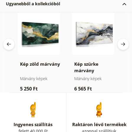
Ugyanebből a kollekcióból
ke
Kép zöld márvány
Kép szürke
K
márvány
m
Márvány képek
Márvány képek
M
5 250 Ft
6 565 Ft
6
Ingyenes szállítás
Raktáron lévő termékek
felett 40 000 Ft
azonnal szállítjuk