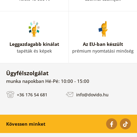
Leggazdagabb kínálat
Az EU-ban készült
tapéták és képek
prémium nyomtatási minőség
Ügyfélszolgálat
munka napokban Hé-Pé: 10:00 - 15:00
+36 176 54 681
info@dovido.hu
Kövessen minket