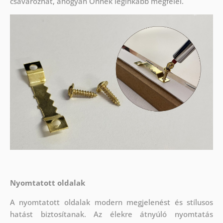
csavarozhat, ahogyan Önnek leginkább megfelel.
Nyomtatott oldalak
A nyomtatott oldalak modern megjelenést és stílusos
hatást biztosítanak. Az élekre átnyúló nyomtatás