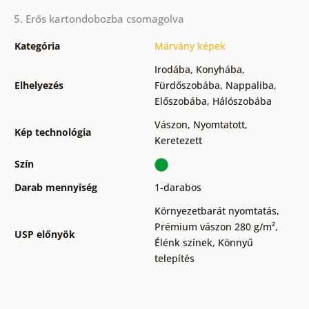
5. Erős kartondobozba csomagolva
Kategória
Márvány képek
Irodába
,
Konyhába
,
Elhelyezés
Fürdőszobába
,
Nappaliba
,
Előszobába
,
Hálószobába
Vászon
,
Nyomtatott
,
Kép technológia
Keretezett
Szín
Darab mennyiség
1-darabos
Környezetbarát nyomtatás
,
Prémium vászon 280 g/m²
,
USP előnyök
Élénk színek
,
Könnyű
telepítés