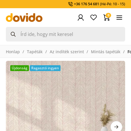
+36 176 54 681
(Hé-Pé: 10 - 15)
0
Honlap
Tapéták
Az indíték szerint
Mintás tapéták
F
Újdonság
Ragasztó ingyen