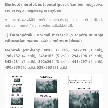
Elérhető méretek és tapétatípusok (cm-ben megadva,
szélesség x magasság arányban)
A tapéták az alábbi méretekben és típusokban érhetők el,
minden méret 49 cm széles csíkokból áll.
1) Fotótapéták - normál méretek (a tapéta mintája
változatlan marad, csak a méret módosul)
Méretek (cm-ben): 98x66
(2 csík),
147x99
(3 csík),
196x132
(4 csík),
245x165
(5 csík),
294x198
(6 csík),
343x231
(7 csík),
392x264
(8 csík),
441x297
(9 csík),
490x330
(10 csík),
539x363
(11 csík)