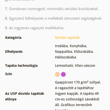
7.
Gondosan csomagolt, minimális sérülési kockázattal.
8.
Egyszerű felhelyezés a mellékelt útmutató segítségével.
9.
Az ingyenes ragasztó mellékelve.
Kategória
Mintás tapéták
Irodába
,
Konyhába
,
Elhelyezés
Nappaliba
,
Előszobába
,
Hálószobába
Tapéta technológia
Lemosható
,
Vlies-vászon
Szín
Gyapjúrost 170 g/m² súllyal
,
A ragasztót a tapétához
Az USP dovido tapéták
ingyen kapják
,
A tapéta 49
előnye
cm-es szélességű sávokból
áll
,
Grafikus tervezőnk