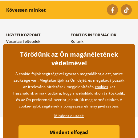
Kövessen minket
ÜGYFÉLKÖZPONT
FONTOS INFORMÁCIÓK
Vásárlási feltételek
Rólunk
Adatvédelem tárolása
Gyakori kérdések
Törődünk az Ön magánéletének
Szállítási és fizetési módok
Blog
Vissza küldés esetében
Kapcsolat
védelmével
Nagykereskedelmi
együttműködés
A cookie-fájlok segítségével gyorsan megtalálhatja azt, amire
szüksége van. Megtakarítják az Ön idejét, és megakadályozzák
az irreleváns hirdetések megjelenítését.
cookies
-kat
használunk annak tudtára, hogy a weboldalunkon tartózkodik,
és az Ön preferenciái szerint jelenítjük meg termékeinket. A
cookie-fájlok segítenek a böngészési élmény javításában.
Mindent elutasít
Copyright ©2019 © Dovido.hu.
Mindent elfogad
Webdesign
Litvanyi.sk
| A webáruházat készítette