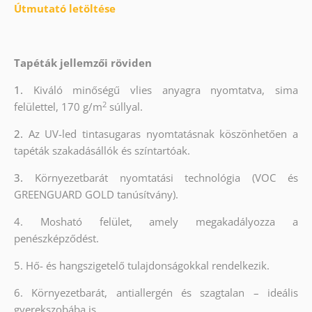
Útmutató letöltése
Tapéták jellemzői röviden
1.
Kiváló minőségű vlies anyagra nyomtatva, sima
2
felülettel, 170 g/m
súllyal.
2.
Az UV-led tintasugaras nyomtatásnak köszönhetően a
tapéták szakadásállók és színtartóak.
3.
Környezetbarát nyomtatási technológia (VOC és
GREENGUARD GOLD tanúsítvány).
4. Mosható felület, amely megakadályozza a
penészképződést.
5. Hő- és hangszigetelő tulajdonságokkal rendelkezik.
6. Környezetbarát, antiallergén és szagtalan – ideális
gyerekszobába is.