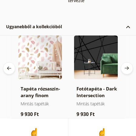
tervezte
Ugyanebből a kollekcióból
Tapéta rózsaszín-
Fotótapéta - Dark
Ö
arany finom
Intersection
f
tollak
g
Mintás tapéták
Mintás tapéták
Ö
9 930 Ft
9 930 Ft
1