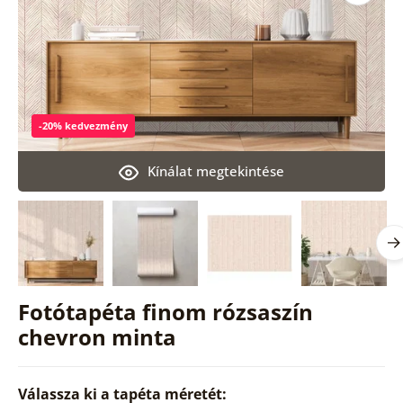
-20% kedvezmény
Kínálat megtekintése
Fotótapéta finom rózsaszín
chevron minta
Válassza ki a tapéta méretét: