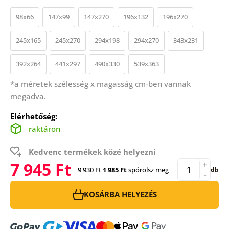
98x66
147x99
147x270
196x132
196x270
245x165
245x270
294x198
294x270
343x231
392x264
441x297
490x330
539x363
*a méretek szélesség x magasság cm-ben vannak
megadva.
Elérhetőség:
raktáron
Kedvenc termékek közé helyezni
7 945 Ft
+
9 930 Ft
1 985 Ft
spórolsz meg
db
-
KOSÁRBA HELYEZÉS