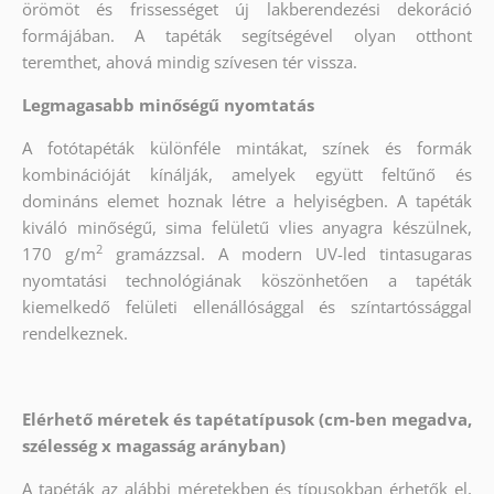
örömöt és frissességet új lakberendezési dekoráció
formájában. A tapéták segítségével olyan otthont
teremthet, ahová mindig szívesen tér vissza.
Legmagasabb minőségű nyomtatás
A fotótapéták különféle mintákat, színek és formák
kombinációját kínálják, amelyek együtt feltűnő és
domináns elemet hoznak létre a helyiségben. A tapéták
kiváló minőségű, sima felületű vlies anyagra készülnek,
2
170 g/m
gramázzsal. A modern UV-led tintasugaras
nyomtatási technológiának köszönhetően a tapéták
kiemelkedő felületi ellenállósággal és színtartóssággal
rendelkeznek.
Elérhető méretek és tapétatípusok (cm-ben megadva,
szélesség x magasság arányban)
A tapéták az alábbi méretekben és típusokban érhetők el,