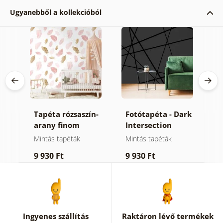
Ugyanebből a kollekcióból
ta
Tapéta rózsaszín-
Fotótapéta - Dark
Ö
arany finom
Intersection
f
tollak
g
Mintás tapéták
Mintás tapéták
Ö
9 930 Ft
9 930 Ft
1
Ingyenes szállítás
Raktáron lévő termékek