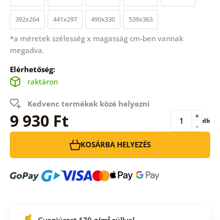
392x264
441x297
490x330
539x363
*a méretek szélesség x magasság cm-ben vannak
megadva.
Elérhetőség:
raktáron
Kedvenc termékek közé helyezni
9 930 Ft
+
db
-
KOSÁRBA HELYEZÉS
Gyapjúrost 170 g/m² súllyal