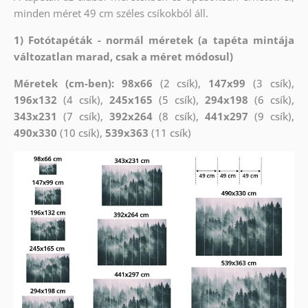
minden méret 49 cm széles csíkokból áll.
1) Fotótapéták - normál méretek (a tapéta mintája
változatlan marad, csak a méret módosul)
Méretek (cm-ben): 98x66
(2 csík),
147x99
(3 csík),
196x132
(4 csík),
245x165
(5 csík),
294x198
(6 csík),
343x231
(7 csík),
392x264
(8 csík),
441x297
(9 csík),
490x330
(10 csík),
539x363
(11 csík)