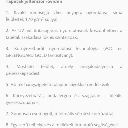
Tapéták jellemzői röviden
1.
Kiváló minőségű vlies anyagra nyomtatva, sima
2
felülettel, 170 g/m
súllyal.
2.
Az UV-led tintasugaras nyomtatásnak köszönhetően a
tapéták szakadásállók és színtartóak.
3.
Környezetbarát nyomtatási technológia (VOC és
GREENGUARD GOLD tanúsítvány).
4. Mosható felület, amely megakadályozza a
penészképződést.
5. Hő- és hangszigetelő tulajdonságokkal rendelkezik.
6. Környezetbarát, antiallergén és szagtalan – ideális
gyerekszobába is.
7.
Gondosan csomagolt, minimális sérülési kockázattal.
8.
Egyszerű felhelyezés a mellékelt útmutató segítségével.