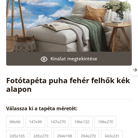
Kínálat megtekintése
Fotótapéta puha fehér felhők kék
alapon
Válassza ki a tapéta méretét:
98x66
147x99
147x270
196x132
196x270
245x165
245x270
294x198
294x270
343x231