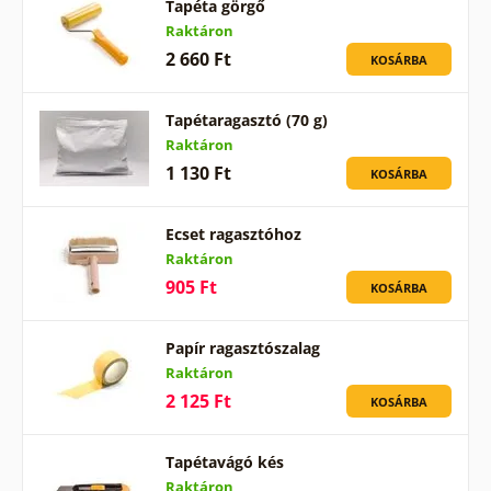
Tapéta görgő
Raktáron
2 660 Ft
KOSÁRBA
Tapétaragasztó (70 g)
Raktáron
1 130 Ft
KOSÁRBA
Ecset ragasztóhoz
Raktáron
905 Ft
KOSÁRBA
Papír ragasztószalag
Raktáron
2 125 Ft
KOSÁRBA
Tapétavágó kés
Raktáron