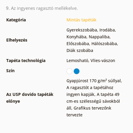
9.
Az ingyenes ragasztó mellékelve.
Kategória
Mintás tapéták
Gyerekszobába
,
Irodába
,
Konyhába
,
Nappaliba
,
Elhelyezés
Előszobába
,
Hálószobába
,
Diák szobába
Tapéta technológia
Lemosható
,
Vlies-vászon
Szín
Gyapjúrost 170 g/m² súllyal
,
A ragasztót a tapétához
Az USP dovido tapéták
ingyen kapják
,
A tapéta 49
előnye
cm-es szélességű sávokból
áll
,
Grafikus tervezőnk
tervezte