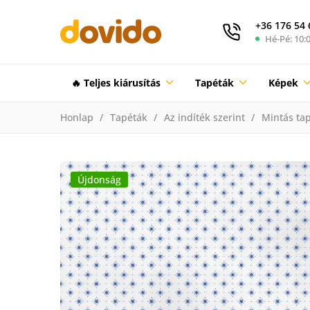
+36 176 54 
Hé-Pé: 10:0
🔥 Teljes kiárusítás
Tapéták
Képek
Honlap
Tapéták
Az indíték szerint
Mintás ta
Újdonság