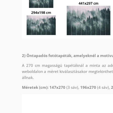
2) Öntapadós fotótapéták, amelyeknél a motív
A 270 cm magasságú tapétáknál a minta az adot
weboldalon a méret kiválasztásakor megtekinthet
állnak.
Méretek (cm): 147x270
(3 sáv),
196x270
(4 sáv),