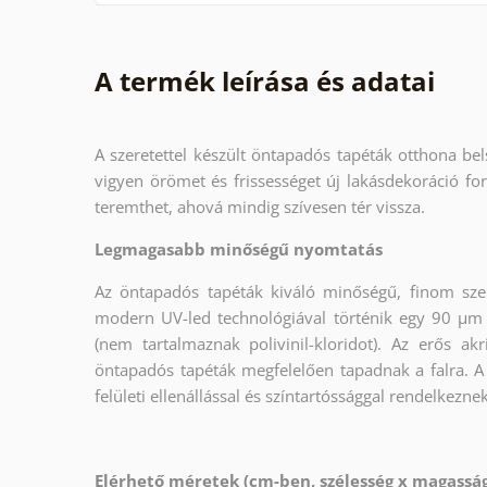
A termék leírása és adatai
A szeretettel készült öntapadós tapéták otthona bel
vigyen örömet és frissességet új lakásdekoráció fo
teremthet, ahová mindig szívesen tér vissza.
Legmagasabb minőségű nyomtatás
Az öntapadós tapéták kiváló minőségű, finom sze
modern UV-led technológiával történik egy 90 µm
(nem tartalmaznak polivinil-kloridot). Az erős a
öntapadós tapéták megfelelően tapadnak a falra. A
felületi ellenállással és színtartóssággal rendelkeznek
Elérhető méretek (cm-ben, szélesség x magass