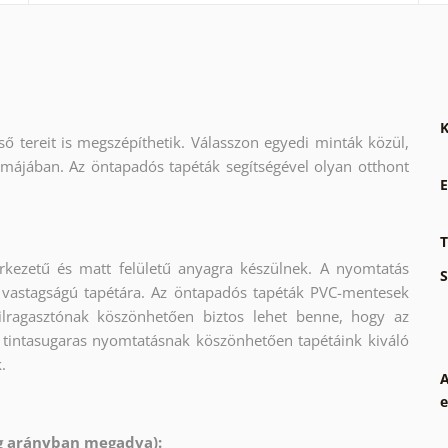
K
ső tereit is megszépíthetik. Válasszon egyedi minták közül,
rmájában. Az öntapadós tapéták segítségével olyan otthont
E
T
rkezetű és matt felületű anyagra készülnek. A nyomtatás
S
 vastagságú tapétára. Az öntapadós tapéták PVC-mentesek
krilragasztónak köszönhetően biztos lehet benne, hogy az
 tintasugaras nyomtatásnak köszönhetően tapétáink kiváló
.
A
e
ág arányban megadva):