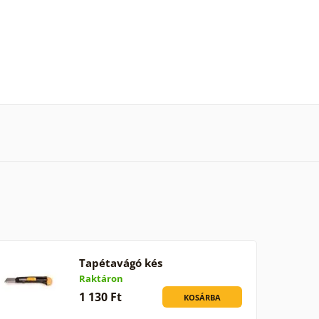
Tapétavágó kés
Raktáron
1 130 Ft
KOSÁRBA