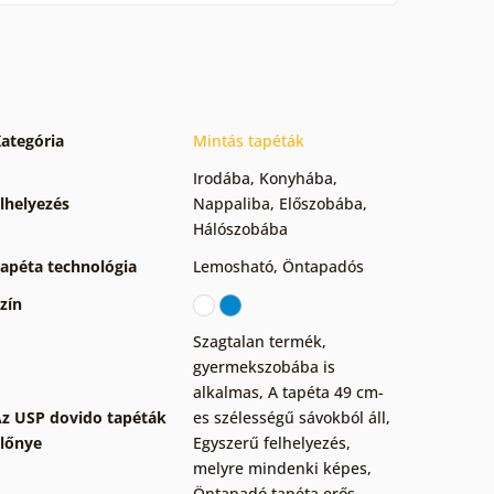
ategória
Mintás tapéták
Irodába
,
Konyhába
,
lhelyezés
Nappaliba
,
Előszobába
,
Hálószobába
apéta technológia
Lemosható
,
Öntapadós
zín
Szagtalan termék,
gyermekszobába is
alkalmas
,
A tapéta 49 cm-
z USP dovido tapéták
es szélességű sávokból áll
,
lőnye
Egyszerű felhelyezés,
melyre mindenki képes
,
Öntapadó tapéta erős