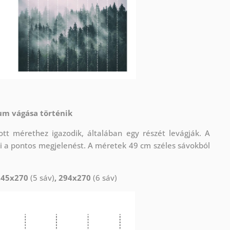
um vágása történik
t mérethez igazodik, általában egy részét levágják. A
i a pontos megjelenést. A méretek 49 cm széles sávokból
245x270
(5 sáv)
, 294x270
(6 sáv)