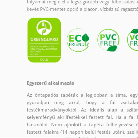
folyamat megfelel a legszigorúbb vegyi kibocsátási 
kevés PVC-mentes opció a piacon, vízbázisú ragasztó
Egyszerű alkalmazás
Az öntapadós tapéták a legjobban a sima, egye
győződjön meg arról, hogy a fal zsírtala
festékmaradványoktól. Az ideális alap a szilá
selyemfényű akrilfestékkel festett fal. Ha a fa
használni. Nem ajánlott a tapéta felhelyezése é
festett falakra (14 napon belül festés után), szel