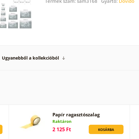
Termék szám: sam3168 Gyártó:
Dovido
Ugyanebből a kollekcióból
Papír ragasztószalag
Raktáron
2 125 Ft
KOSÁRBA