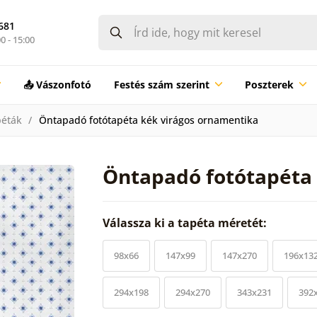
681
0 - 15:00
📤 Vászonfotó
Festés szám szerint
Poszterek
péták
Öntapadó fotótapéta kék virágos ornamentika
Öntapadó fotótapéta
Válassza ki a tapéta méretét:
98x66
147x99
147x270
196x13
294x198
294x270
343x231
392