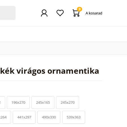
0
A kosarad
 kék virágos ornamentika
2
196x270
245x165
245x270
x264
441x297
490x330
539x363