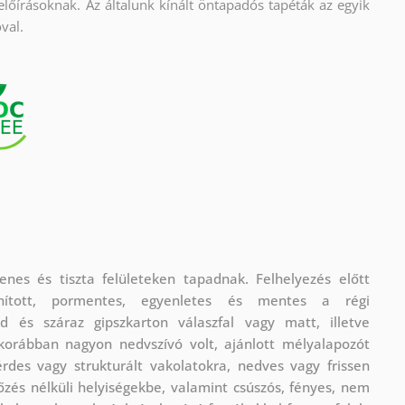
előírásoknak. Az általunk kínált öntapadós tapéták az egyik
val.
nes és tiszta felületeken tapadnak. Felhelyezés előtt
nított, pormentes, egyenletes és mentes a régi
rd és száraz gipszkarton válaszfal vagy matt, illetve
l korábban nagyon nedvszívó volt, ajánlott mélyalapozót
rdes vagy strukturált vakolatokra, nedves vagy frissen
lőzés nélküli helyiségekbe, valamint csúszós, fényes, nem