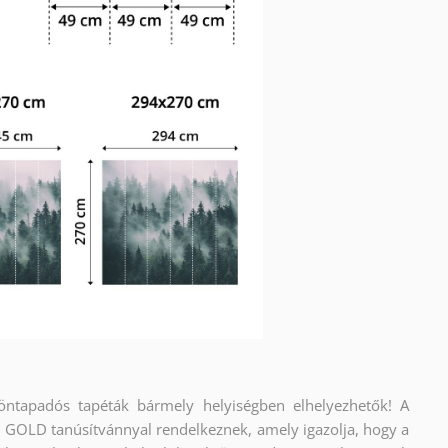
 öntapadós tapéták bármely helyiségben elhelyezhetők! A
OLD tanúsítvánnyal rendelkeznek, amely igazolja, hogy a