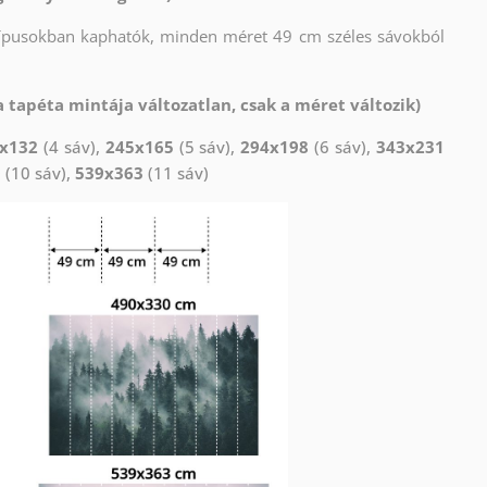
típusokban kaphatók, minden méret 49 cm széles sávokból
 tapéta mintája változatlan, csak a méret változik)
x132
(4 sáv),
245x165
(5 sáv),
294x198
(6 sáv),
343x231
0
(10 sáv),
539x363
(11 sáv)