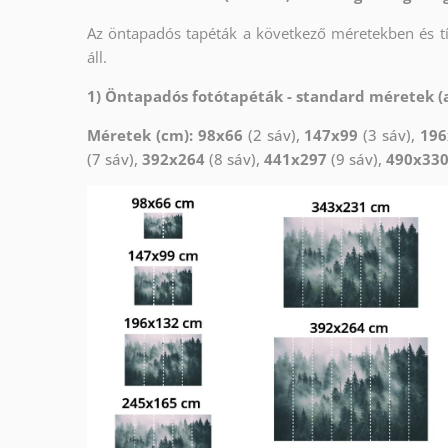
Az öntapadós tapéták a következő méretekben és 
áll.
1) Öntapadós fotótapéták - standard méretek (a
Méretek (cm): 98x66
(2 sáv),
147x99
(3 sáv),
196
(7 sáv),
392x264
(8 sáv),
441x297
(9 sáv),
490x33