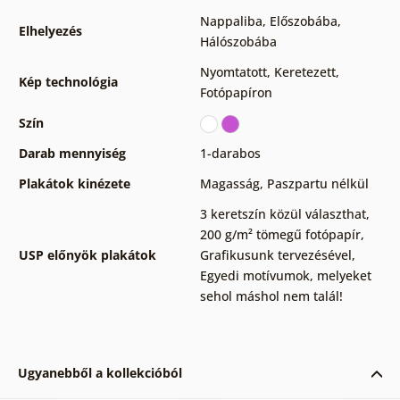
Nappaliba
,
Előszobába
,
Elhelyezés
Hálószobába
Nyomtatott
,
Keretezett
,
Kép technológia
Fotópapíron
Szín
Darab mennyiség
1-darabos
Plakátok kinézete
Magasság
,
Paszpartu nélkül
3 keretszín közül választhat
,
200 g/m² tömegű fotópapír
,
USP előnyök plakátok
Grafikusunk tervezésével
,
Egyedi motívumok, melyeket
sehol máshol nem talál!
Ugyanebből a kollekcióból