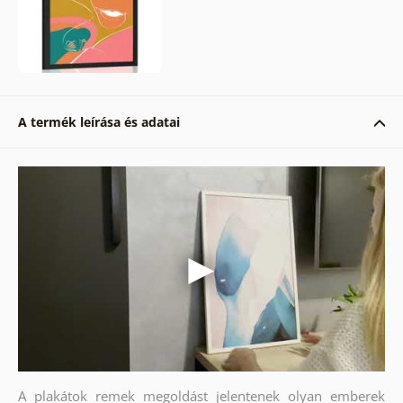
A termék leírása és adatai
A plakátok remek megoldást jelentenek olyan emberek