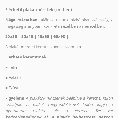
Elérhető plakátméretek (cm-ben)
Négy méretben
találnak nálunk plakátokat szélesség x
magasság arányban, konkrétan ezekben a méretekben:
20x30 | 30x45 | 40x60 | 60x90 |
A plakát méretei kerettel vannak számítva.
Elérhető keretszínek
■
Fehér
■
Fekete
■
Ezüst
Figyelem!
A plakátok nincsenek beépítve a keretbe, külön
szállítjuk. A plakát megrendelésével külön kapja a
nyomtatott plakátot és a keretet.
De ne
kedvetlenedjenek el, a plakát beillesztése nagyon