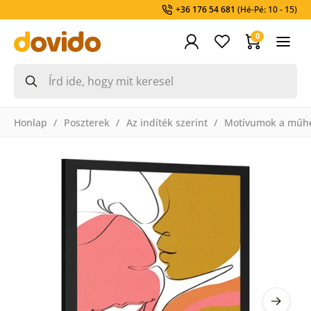
+36 176 54 681
(Hé-Pé: 10 - 15)
0
Honlap
Poszterek
Az indíték szerint
Motívumok a műh