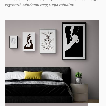
egyszerű. Mindenki meg tudja csinálni!