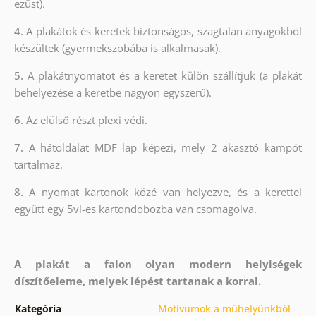
ezüst).
4.
A plakátok és keretek biztonságos, szagtalan anyagokból
készültek (gyermekszobába is alkalmasak).
5.
A plakátnyomatot és a keretet külön szállítjuk (a plakát
behelyezése a keretbe nagyon egyszerű).
6.
Az elülső részt plexi védi.
7.
A hátoldalat MDF lap képezi, mely 2 akasztó kampót
tartalmaz.
8.
A nyomat kartonok közé van helyezve, és a kerettel
együtt egy 5vl-es kartondobozba van csomagolva.
A plakát a falon olyan modern helyiségek
díszítőeleme, melyek lépést tartanak a korral.
Kategória
Motívumok a műhelyünkből