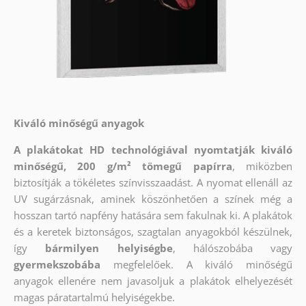
Kiváló minőségű anyagok
A plakátokat HD technológiával nyomtatják kiváló
minőségű, 200 g/m² tömegű papírra
, miközben
biztosítják a tökéletes színvisszaadást. A nyomat ellenáll az
UV sugárzásnak, aminek köszönhetően a színek még a
hosszan tartó napfény hatására sem fakulnak ki. A plakátok
és a keretek biztonságos, szagtalan anyagokból készülnek,
így
bármilyen helyiségbe
, hálószobába vagy
gyermekszobába
megfelelőek. A kiváló minőségű
anyagok ellenére nem javasoljuk a plakátok elhelyezését
magas páratartalmú helyiségekbe.