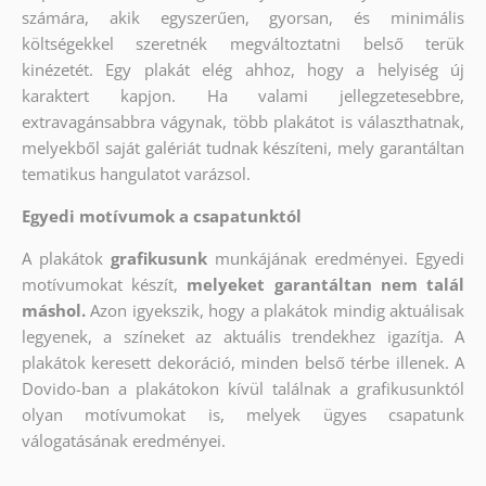
számára, akik egyszerűen, gyorsan, és minimális
költségekkel szeretnék megváltoztatni belső terük
kinézetét. Egy plakát elég ahhoz, hogy a helyiség új
karaktert kapjon. Ha valami jellegzetesebbre,
extravagánsabbra vágynak, több plakátot is választhatnak,
melyekből saját galériát tudnak készíteni, mely garantáltan
tematikus hangulatot varázsol.
Egyedi motívumok a csapatunktól
A plakátok
grafikusunk
munkájának eredményei. Egyedi
motívumokat készít,
melyeket garantáltan nem talál
máshol.
Azon igyekszik, hogy a plakátok mindig aktuálisak
legyenek, a színeket az aktuális trendekhez igazítja. A
plakátok keresett dekoráció, minden belső térbe illenek. A
Dovido-ban a plakátokon kívül találnak a grafikusunktól
olyan motívumokat is, melyek ügyes csapatunk
válogatásának eredményei.