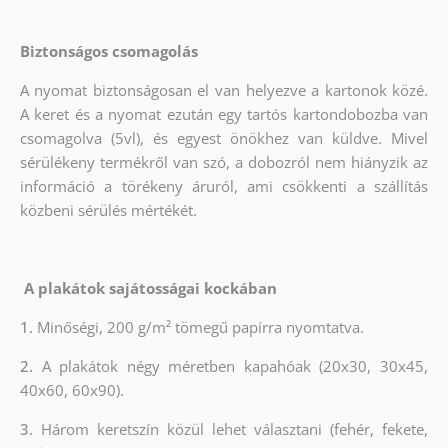
Biztonságos csomagolás
A nyomat biztonságosan el van helyezve a kartonok közé.
A keret és a nyomat ezután egy tartós kartondobozba van
csomagolva (5vl), és egyest önökhez van küldve. Mivel
sérülékeny termékről van szó, a dobozról nem hiányzik az
információ a törékeny áruról, ami csökkenti a szállítás
közbeni sérülés mértékét.
A plakátok sajátosságai kockában
1.
Minőségi, 200 g/m² tömegű papírra nyomtatva.
2.
A plakátok négy méretben kapahóak (20x30, 30x45,
40x60, 60x90).
3.
Három keretszín közül lehet választani (fehér, fekete,