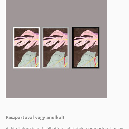
Paszpartuval vagy anélkül!
A kínálatunkban találhatóak plakátok paszpartuval vagy