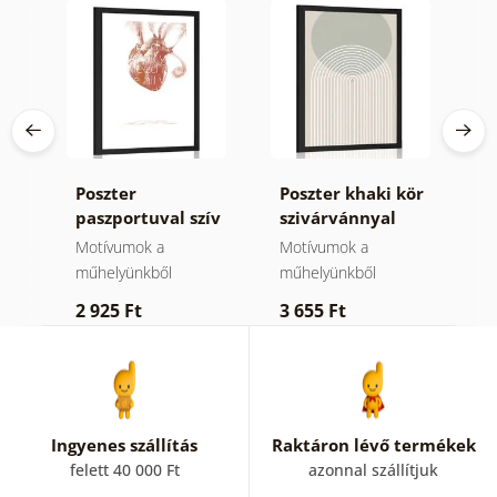
Poszter
Poszter khaki kör
P
ány
paszportuval szív
szivárvánnyal
m
idézettel
Mid-Century.
C
Motívumok a
Motívumok a
M
műhelyünkből
műhelyünkből
m
2 925 Ft
3 655 Ft
2
Ingyenes szállítás
Raktáron lévő termékek
felett 40 000 Ft
azonnal szállítjuk