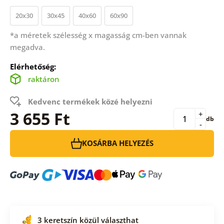
20x30
30x45
40x60
60x90
*a méretek szélesség x magasság cm-ben vannak
megadva.
Elérhetőség:
raktáron
Kedvenc termékek közé helyezni
3 655 Ft
+
db
-
KOSÁRBA HELYEZÉS
3 keretszín közül választhat