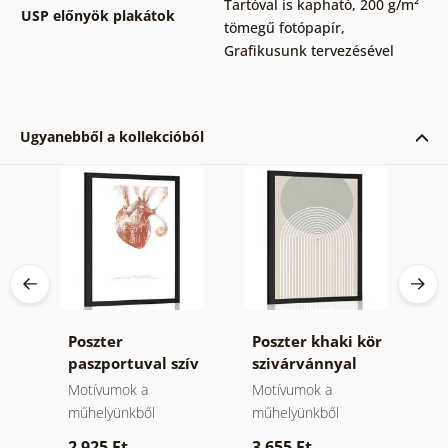
Tartóval is kapható
,
200 g/m²
USP előnyök plakátok
tömegű fotópapír
,
Grafikusunk tervezésével
Ugyanebből a kollekcióból
Poszter
Poszter khaki kör
P
ány
paszportuval szív
szivárvánnyal
m
idézettel
Mid-Century.
C
Motívumok a
Motívumok a
M
műhelyünkből
műhelyünkből
m
2 925 Ft
3 655 Ft
2