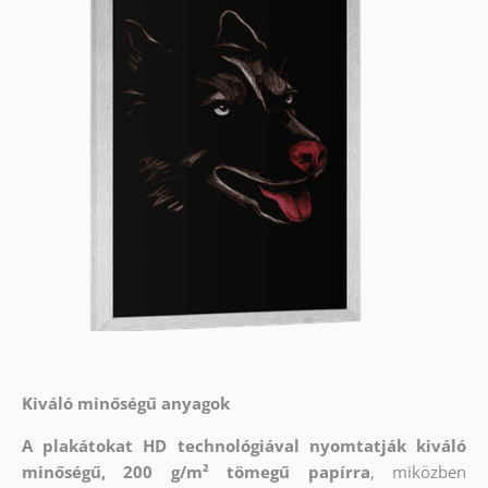
Kiváló minőségű anyagok
A plakátokat HD technológiával nyomtatják kiváló
minőségű, 200 g/m² tömegű papírra
, miközben