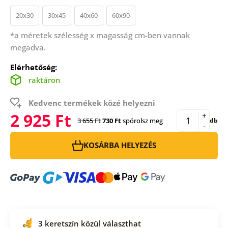
20x30
30x45
40x60
60x90
*a méretek szélesség x magasság cm-ben vannak
megadva.
Elérhetőség:
raktáron
Kedvenc termékek közé helyezni
2 925 Ft
+
3 655 Ft
730 Ft
spórolsz meg
db
-
KOSÁRBA HELYEZÉS
3 keretszín közül választhat