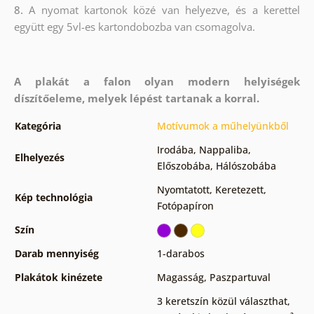
8.
A nyomat kartonok közé van helyezve, és a kerettel
együtt egy 5vl-es kartondobozba van csomagolva.
A plakát a falon olyan modern helyiségek
díszítőeleme, melyek lépést tartanak a korral.
Kategória
Motívumok a műhelyünkből
Irodába
,
Nappaliba
,
Elhelyezés
Előszobába
,
Hálószobába
Nyomtatott
,
Keretezett
,
Kép technológia
Fotópapíron
Szín
Darab mennyiség
1-darabos
Plakátok kinézete
Magasság
,
Paszpartuval
3 keretszín közül választhat
,