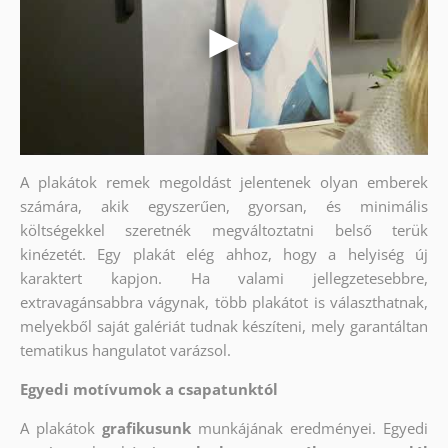
A plakátok remek megoldást jelentenek olyan emberek
számára, akik egyszerűen, gyorsan, és minimális
költségekkel szeretnék megváltoztatni belső terük
kinézetét. Egy plakát elég ahhoz, hogy a helyiség új
karaktert kapjon. Ha valami jellegzetesebbre,
extravagánsabbra vágynak, több plakátot is választhatnak,
melyekből saját galériát tudnak készíteni, mely garantáltan
tematikus hangulatot varázsol.
Egyedi motívumok a csapatunktól
A plakátok
grafikusunk
munkájának eredményei. Egyedi