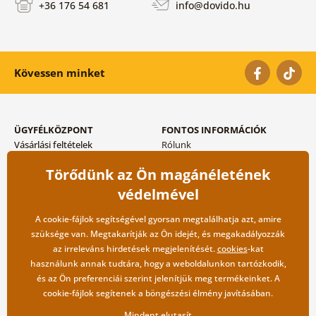
+36 176 54 681
info@dovido.hu
Kövessen minket
ÜGYFÉLKÖZPONT
FONTOS INFORMÁCIÓK
Vásárlási feltételek
Rólunk
Adatvédelem tárolása
Gyakori kérdések
Törődünk az Ön magánéletének
Szállítási és fizetési módok
Blog
Vissza küldés esetében
Kapcsolat
védelmével
Nagykereskedelmi
együttműködés
A cookie-fájlok segítségével gyorsan megtalálhatja azt, amire
szüksége van. Megtakarítják az Ön idejét, és megakadályozzák
az irreleváns hirdetések megjelenítését.
cookies
-kat
használunk annak tudtára, hogy a weboldalunkon tartózkodik,
és az Ön preferenciái szerint jelenítjük meg termékeinket. A
cookie-fájlok segítenek a böngészési élmény javításában.
Mindent elutasít