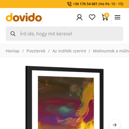
+36 176 54 681
(Hé-Pé: 10 - 15)
0
Honlap
Poszterek
Az indíték szerint
Motívumok a műh