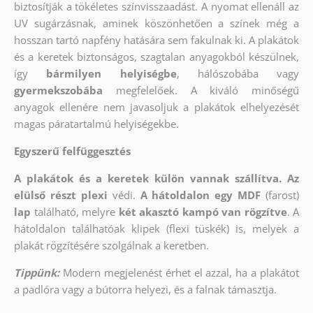
biztosítják a tökéletes színvisszaadást. A nyomat ellenáll az
UV sugárzásnak, aminek köszönhetően a színek még a
hosszan tartó napfény hatására sem fakulnak ki. A plakátok
és a keretek biztonságos, szagtalan anyagokból készülnek,
így
bármilyen helyiségbe
, hálószobába vagy
gyermekszobába
megfelelőek. A kiváló minőségű
anyagok ellenére nem javasoljuk a plakátok elhelyezését
magas páratartalmú helyiségekbe.
Egyszerű felfüggesztés
A plakátok és a keretek külön vannak szállítva. Az
elülső részt
plexi
védi.
A hátoldalon egy MDF
(farost)
lap
található, melyre
két akasztó kampó van rögzítve
. A
hátoldalon találhatóak klipek (flexi tüskék) is, melyek a
plakát rögzítésére szolgálnak a keretben.
Tippünk:
Modern megjelenést érhet el azzal, ha a plakátot
a padlóra vagy a bútorra helyezi, és a falnak támasztja.