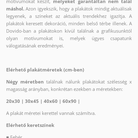
motívumokat készít,
melyeket garantáltan nem talál
máshol.
Azon igyekszik, hogy a plakátok mindig aktuálisak
legyenek, a színeket az aktuális trendekhez igazítja. A
plakátok keresett dekoráció, minden belső térbe illenek. A
Dovido-ban a plakátokon kívül találnak a grafikusunktól
olyan motívumokat is, melyek ügyes csapatunk
válogatásának eredményei.
Elérhető plakátméretek (cm-ben)
Négy méretben
találnak nálunk plakátokat szélesség x
magasság arányban, konkrétan ezekben a méretekben:
20x30 | 30x45 | 40x60 | 60x90 |
A plakát méretei kerettel vannak számítva.
Elérhető keretszínek
■
Fehér