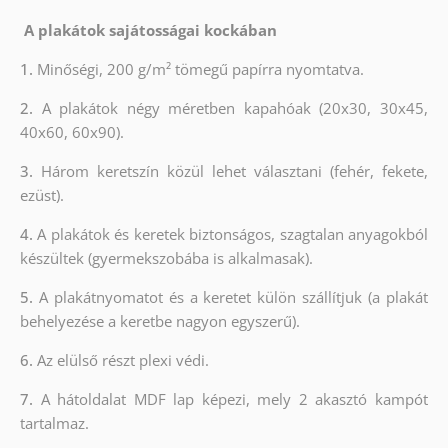
A plakátok sajátosságai kockában
1.
Minőségi, 200 g/m² tömegű papírra nyomtatva.
2.
A plakátok négy méretben kapahóak (20x30, 30x45,
40x60, 60x90).
3.
Három keretszín közül lehet választani (fehér, fekete,
ezüst).
4.
A plakátok és keretek biztonságos, szagtalan anyagokból
készültek (gyermekszobába is alkalmasak).
5.
A plakátnyomatot és a keretet külön szállítjuk (a plakát
behelyezése a keretbe nagyon egyszerű).
6.
Az elülső részt plexi védi.
7.
A hátoldalat MDF lap képezi, mely 2 akasztó kampót
tartalmaz.