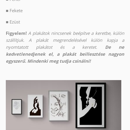
■
Fekete
■
Ezüst
Figyelem!
A plakátok nincsenek beépítve a keretbe, külön
szállítjuk. A plakát megrendelésével külön kapja a
nyomtatott plakátot és a keretet.
De ne
kedvetlenedjenek el, a plakát beillesztése nagyon
egyszerű. Mindenki meg tudja csinálni!