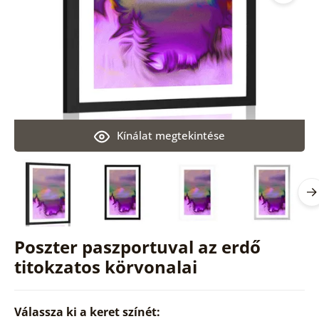
Kínálat megtekintése
Poszter paszportuval az erdő
titokzatos körvonalai
Válassza ki a keret színét: