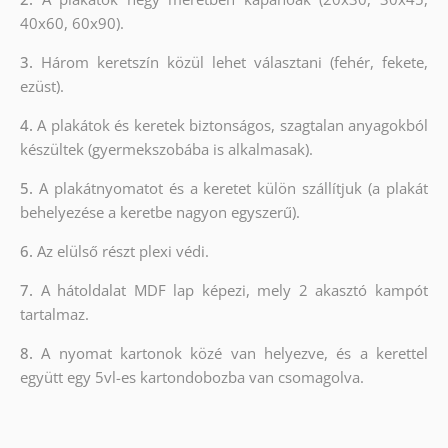
40x60, 60x90).
3.
Három keretszín közül lehet választani (fehér, fekete,
ezüst).
4.
A plakátok és keretek biztonságos, szagtalan anyagokból
készültek (gyermekszobába is alkalmasak).
5.
A plakátnyomatot és a keretet külön szállítjuk (a plakát
behelyezése a keretbe nagyon egyszerű).
6.
Az elülső részt plexi védi.
7.
A hátoldalat MDF lap képezi, mely 2 akasztó kampót
tartalmaz.
8.
A nyomat kartonok közé van helyezve, és a kerettel
együtt egy 5vl-es kartondobozba van csomagolva.