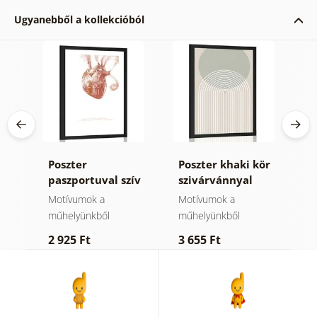
Ugyanebből a kollekcióból
Poszter
Poszter khaki kör
P
ői
paszportuval szív
szivárvánnyal
m
idézettel
Mid-Century.
C
Motívumok a
Motívumok a
M
műhelyünkből
műhelyünkből
m
2 925 Ft
3 655 Ft
2