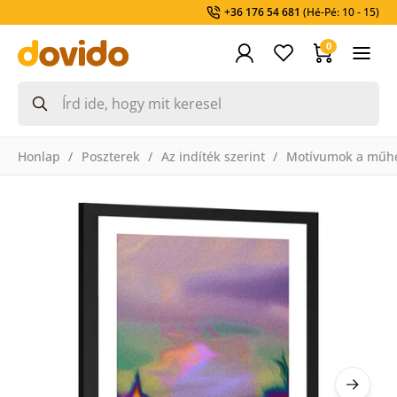
+36 176 54 681
(Hé-Pé: 10 - 15)
0
Honlap
Poszterek
Az indíték szerint
Motívumok a műh