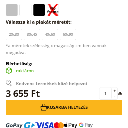
Válassza ki a plakát méretét:
20x30
30x45
40x60
60x90
*a méretek szélesség x magasság cm-ben vannak
megadva.
Elérhetőség:
raktáron
Kedvenc termékek közé helyezni
3 655 Ft
+
db
-
KOSÁRBA HELYEZÉS