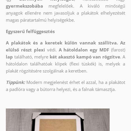
gyermekszobába
megfelelőek. A kiváló minőségű
anyagok ellenére nem javasoljuk a plakátok elhelyezését
magas páratartalmú helyiségekbe.
Egyszerű felfüggesztés
A plakátok és a keretek külön vannak szállítva. Az
elülső részt
plexi
védi.
A hátoldalon egy MDF
(farost)
lap
található, melyre
két akasztó kampó van rögzítve
. A
hátoldalon találhatóak klipek (flexi tüskék) is, melyek a
plakát rögzítésére szolgálnak a keretben.
Tippünk:
Modern megjelenést érhet el azzal, ha a plakátot
a padlóra vagy a bútorra helyezi, és a falnak támasztja.