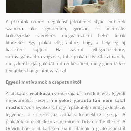
A plakátok remek megoldást jelentenek olyan emberek
számára, akik egyszerűen, gyorsan, és minimális
költségekkel szeretnék megváltoztatni belső terük
kinézetét. Egy plakát elég ahhoz, hogy a helyiség új
karaktert kapjon. Ha valami jellegzetesebbre,
extravagánsabbra vágynak, több plakátot is választhatnak,
melyekből saját galériát tudnak készíteni, mely garantáltan
tematikus hangulatot varázsol.
Egyedi motívumok a csapatunktól
A plakátok
grafikusunk
munkájának eredményei. Egyedi
motívumokat készít,
melyeket garantáltan nem talál
máshol.
Azon igyekszik, hogy a plakátok mindig aktuálisak
legyenek, a színeket az aktuális trendekhez igazítja. A
plakátok keresett dekoráció, minden belső térbe illenek. A
Dovido-ban a plakátokon kívül találnak a grafikusunktól