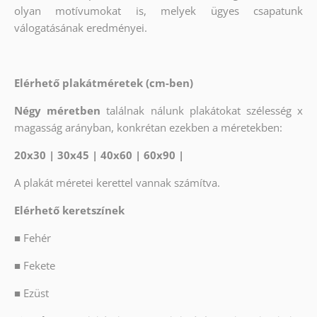
olyan motívumokat is, melyek ügyes csapatunk
válogatásának eredményei.
Elérhető plakátméretek (cm-ben)
Négy méretben
találnak nálunk plakátokat szélesség x
magasság arányban, konkrétan ezekben a méretekben:
20x30 | 30x45 | 40x60 | 60x90 |
A plakát méretei kerettel vannak számítva.
Elérhető keretszínek
■
Fehér
■
Fekete
■
Ezüst