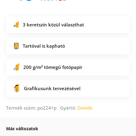
3 keretszín közül választhat
Tartóval is kapható
200 g/m² tömegű fotópapír
Grafikusunk tervezésével
Termék szám: po224+p Gyártó:
Dovido
Más változatok