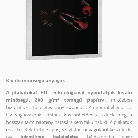
Kiváló minőségű anyagok
A plakátokat HD technológiával nyomtatják kiváló
minőségű, 200 g/m² tömegű papírra
, miközben
biztosítják a tökéletes színvisszaadást. A nyomat ellenáll az
UV sugárzásnak, aminek köszönhetően a színek még a
hosszan tartó napfény hatására sem fakulnak ki. A plakátok
és a keretek biztonságos, szagtalan anyagokból készülnek,
így
bármilyen helyiségbe
, hálószobába vagy