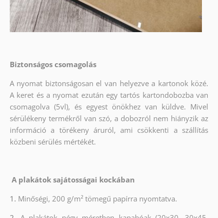
Biztonságos csomagolás
A nyomat biztonságosan el van helyezve a kartonok közé.
A keret és a nyomat ezután egy tartós kartondobozba van
csomagolva (5vl), és egyest önökhez van küldve. Mivel
sérülékeny termékről van szó, a dobozról nem hiányzik az
információ a törékeny áruról, ami csökkenti a szállítás
közbeni sérülés mértékét.
A plakátok sajátosságai kockában
1.
Minőségi, 200 g/m² tömegű papírra nyomtatva.
2.
A plakátok négy méretben kapahóak (20x30, 30x45,