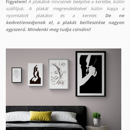
Figyelem!
A plakátok nincsenek beépítve a keretbe, külön
szállítjuk. A plakát megrendelésével külön kapja a
nyomtatott plakátot és a keretet.
De ne
kedvetlenedjenek el, a plakát beillesztése nagyon
egyszerű. Mindenki meg tudja csinálni!