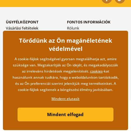
ÜGYFÉLKÖZPONT
FONTOS INFORMÁCIÓK
Vásárlási feltételek
Rólunk
Adatvédelem tárolása
Gyakori kérdések
Törődünk az Ön magánéletének
Szállítási és fizetési módok
Blog
Vissza küldés esetében
Kapcsolat
védelmével
Nagykereskedelmi
együttműködés
A cookie-fájlok segítségével gyorsan megtalálhatja azt, amire
szüksége van. Megtakarítják az Ön idejét, és megakadályozzák
az irreleváns hirdetések megjelenítését.
cookies
-kat
használunk annak tudtára, hogy a weboldalunkon tartózkodik,
és az Ön preferenciái szerint jelenítjük meg termékeinket. A
cookie-fájlok segítenek a böngészési élmény javításában.
Mindent elutasít
Copyright ©2019 © Dovido.hu.
Mindent elfogad
Webdesign
Litvanyi.sk
| A webáruházat készítette