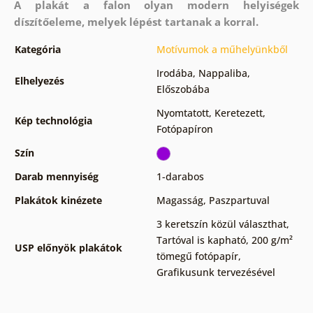
A plakát a falon olyan modern helyiségek
díszítőeleme, melyek lépést tartanak a korral.
Kategória
Motívumok a műhelyünkből
Irodába
,
Nappaliba
,
Elhelyezés
Előszobába
Nyomtatott
,
Keretezett
,
Kép technológia
Fotópapíron
Szín
Darab mennyiség
1-darabos
Plakátok kinézete
Magasság
,
Paszpartuval
3 keretszín közül választhat
,
Tartóval is kapható
,
200 g/m²
USP előnyök plakátok
tömegű fotópapír
,
Grafikusunk tervezésével