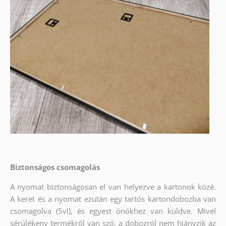
Biztonságos csomagolás
A nyomat biztonságosan el van helyezve a kartonok közé.
A keret és a nyomat ezután egy tartós kartondobozba van
csomagolva (5vl), és egyest önökhez van küldve. Mivel
sérülékeny termékről van szó, a dobozról nem hiányzik az