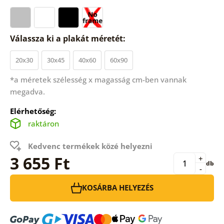
Válassza ki a plakát méretét:
20x30
30x45
40x60
60x90
*a méretek szélesség x magasság cm-ben vannak
megadva.
Elérhetőség:
raktáron
Kedvenc termékek közé helyezni
3 655 Ft
+
db
-
KOSÁRBA HELYEZÉS