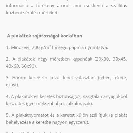
információ a törékeny áruról, ami csökkenti a szállítás
közbeni sérülés mértékét.
A plakátok sajátosságai kockában
1.
Minőségi, 200 g/m² tömegű papírra nyomtatva.
2.
A plakátok négy méretben kapahóak (20x30, 30x45,
40x60, 60x90).
3.
Három keretszín közül lehet választani (fehér, fekete,
ezüst).
4.
A plakátok és keretek biztonságos, szagtalan anyagokból
készültek (gyermekszobába is alkalmasak).
5.
A plakátnyomatot és a keretet külön szállítjuk (a plakát
behelyezése a keretbe nagyon egyszerű).