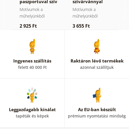
ány
paszportuval szív
szivárvánnyal
m
idézettel
Mid-Century.
C
Motívumok a
Motívumok a
M
műhelyünkből
műhelyünkből
m
2 925 Ft
3 655 Ft
2
Ingyenes szállítás
Raktáron lévő termékek
felett 40 000 Ft
azonnal szállítjuk
Leggazdagabb kínálat
Az EU-ban készült
tapéták és képek
prémium nyomtatási minőség