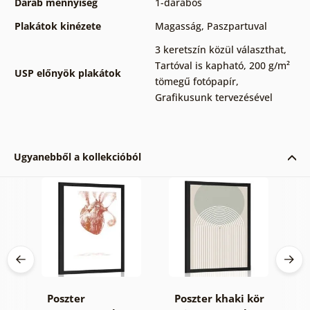
Darab mennyiség
1-darabos
Plakátok kinézete
Magasság
,
Paszpartuval
3 keretszín közül választhat
,
Tartóval is kapható
,
200 g/m²
USP előnyök plakátok
tömegű fotópapír
,
Grafikusunk tervezésével
Ugyanebből a kollekcióból
Poszter
Poszter khaki kör
P