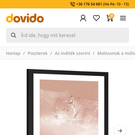
+36 176 54 681
(Hé-Pé: 10 - 15)
0
Honlap
Poszterek
Az indíték szerint
Motívumok a műh