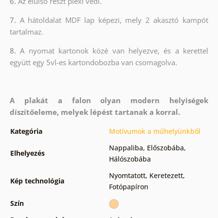
6.
Az elülső részt plexi védi.
7.
A hátoldalat MDF lap képezi, mely 2 akasztó kampót
tartalmaz.
8.
A nyomat kartonok közé van helyezve, és a kerettel
együtt egy 5vl-es kartondobozba van csomagolva.
A plakát a falon olyan modern helyiségek
díszítőeleme, melyek lépést tartanak a korral.
Kategória
Motívumok a műhelyünkből
Nappaliba
,
Előszobába
,
Elhelyezés
Hálószobába
Nyomtatott
,
Keretezett
,
Kép technológia
Fotópapíron
Szín