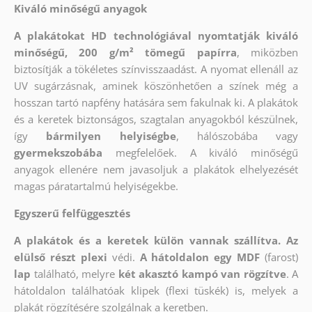
Kiváló minőségű anyagok
A plakátokat HD technológiával nyomtatják kiváló
minőségű, 200 g/m² tömegű papírra
, miközben
biztosítják a tökéletes színvisszaadást. A nyomat ellenáll az
UV sugárzásnak, aminek köszönhetően a színek még a
hosszan tartó napfény hatására sem fakulnak ki. A plakátok
és a keretek biztonságos, szagtalan anyagokból készülnek,
így
bármilyen helyiségbe
, hálószobába vagy
gyermekszobába
megfelelőek. A kiváló minőségű
anyagok ellenére nem javasoljuk a plakátok elhelyezését
magas páratartalmú helyiségekbe.
Egyszerű felfüggesztés
A plakátok és a keretek külön vannak szállítva. Az
elülső részt
plexi
védi.
A hátoldalon egy MDF
(farost)
lap
található, melyre
két akasztó kampó van rögzítve
. A
hátoldalon találhatóak klipek (flexi tüskék) is, melyek a
plakát rögzítésére szolgálnak a keretben.