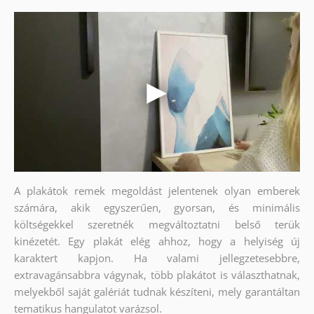
A plakátok remek megoldást jelentenek olyan emberek
számára, akik egyszerűen, gyorsan, és minimális
költségekkel szeretnék megváltoztatni belső terük
kinézetét. Egy plakát elég ahhoz, hogy a helyiség új
karaktert kapjon. Ha valami jellegzetesebbre,
extravagánsabbra vágynak, több plakátot is választhatnak,
melyekből saját galériát tudnak készíteni, mely garantáltan
tematikus hangulatot varázsol.