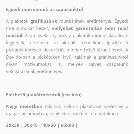
Egyedi motívumok a csapatunktól
A plakátok
grafikusunk
munkájának eredményei. Egyedi
motívumokat készít,
melyeket garantáltan nem talál
máshol.
Azon igyekszik, hogy a plakátok mindig aktuálisak
legyenek, a színeket az aktuális trendekhez igazítja. A
plakátok keresett dekoráció, minden belső térbe illenek. A
Dovido-ban a plakátokon kívül találnak a grafikusunktól
olyan motívumokat is, melyek ügyes csapatunk
válogatásának eredményei.
Elérhető plakátméretek (cm-ben)
Négy méretben
találnak nálunk plakátokat szélesség x
magasság arányban, konkrétan ezekben a méretekben:
20x30 | 30x45 | 40x60 | 60x90 |