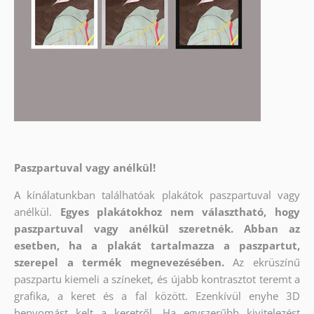
Paszpartuval vagy anélkül!
A kínálatunkban találhatóak plakátok paszpartuval vagy
anélkül.
Egyes plakátokhoz nem választható, hogy
paszpartuval vagy anélkül szeretnék. Abban az
esetben, ha a plakát tartalmazza a paszpartut,
szerepel a termék megnevezésében.
Az ekrüszínű
paszpartu kiemeli a színeket, és újabb kontrasztot teremt a
grafika, a keret és a fal között. Ezenkívül enyhe 3D
benyomást kelt a keretről. Ha egyszerűbb kivitelezést