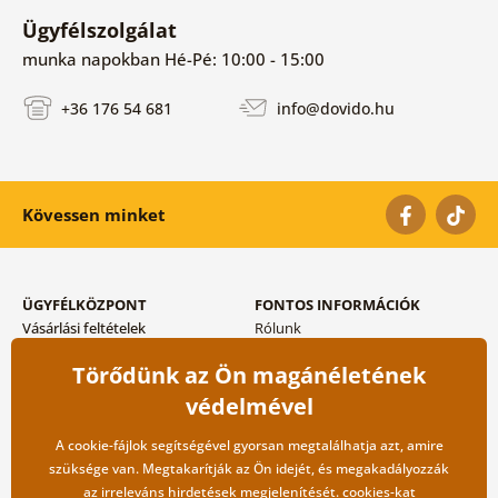
Ügyfélszolgálat
munka napokban Hé-Pé: 10:00 - 15:00
+36 176 54 681
info@dovido.hu
Kövessen minket
ÜGYFÉLKÖZPONT
FONTOS INFORMÁCIÓK
Vásárlási feltételek
Rólunk
Adatvédelem tárolása
Gyakori kérdések
Törődünk az Ön magánéletének
Szállítási és fizetési módok
Blog
Vissza küldés esetében
Kapcsolat
védelmével
Nagykereskedelmi
együttműködés
A cookie-fájlok segítségével gyorsan megtalálhatja azt, amire
szüksége van. Megtakarítják az Ön idejét, és megakadályozzák
az irreleváns hirdetések megjelenítését.
cookies
-kat