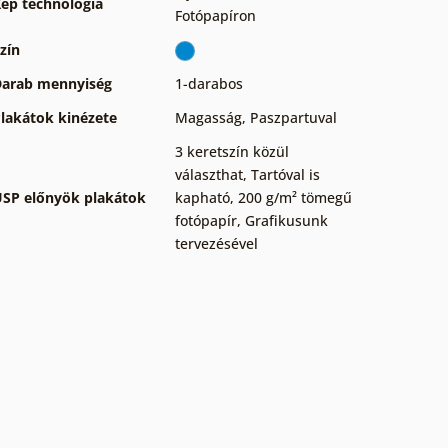
ép technológia
Fotópapíron
zín
arab mennyiség
1-darabos
lakátok kinézete
Magasság
,
Paszpartuval
3 keretszín közül
választhat
,
Tartóval is
SP előnyök plakátok
kapható
,
200 g/m² tömegű
fotópapír
,
Grafikusunk
tervezésével