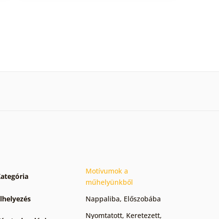
Motívumok a
ategória
műhelyünkből
lhelyezés
Nappaliba
,
Előszobába
Nyomtatott
,
Keretezett
,