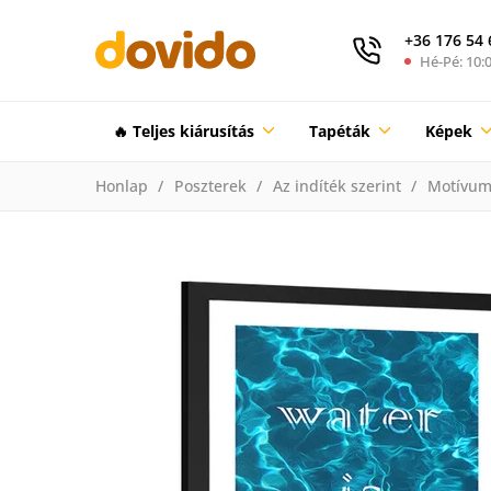
+36 176 54 
Hé-Pé: 10:0
🔥 Teljes kiárusítás
Tapéták
Képek
Honlap
Poszterek
Az indíték szerint
Motívum