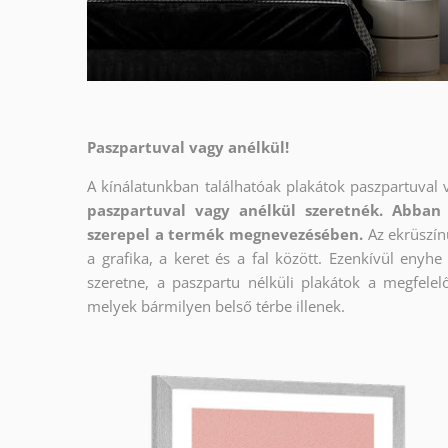
Paszpartuval vagy anélkül!
A kínálatunkban találhatóak plakátok paszpartuval 
paszpartuval vagy anélkül szeretnék. Abban 
szerepel a termék megnevezésében.
Az ekrüszín
a grafika, a keret és a fal között. Ezenkívül enyh
szeretne, a paszpartu nélküli plakátok a megfelel
melyek bármilyen belső térbe illenek.