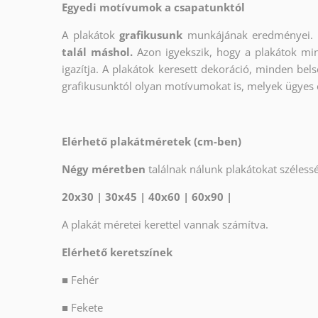
Egyedi motívumok a csapatunktól
A plakátok
grafikusunk
munkájának eredményei. 
talál máshol.
Azon igyekszik, hogy a plakátok min
igazítja. A plakátok keresett dekoráció, minden bels
grafikusunktól olyan motívumokat is, melyek ügyes
Elérhető plakátméretek (cm-ben)
Négy méretben
találnak nálunk plakátokat széles
20x30 | 30x45 | 40x60 | 60x90 |
A plakát méretei kerettel vannak számítva.
Elérhető keretszínek
■
Fehér
■
Fekete