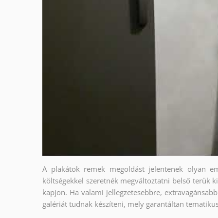
A plakátok remek megoldást jelentenek olyan em
költségekkel szeretnék megváltoztatni belső terük ki
kapjon. Ha valami jellegzetesebbre, extravagánsabbr
galériát tudnak készíteni, mely garantáltan tematiku