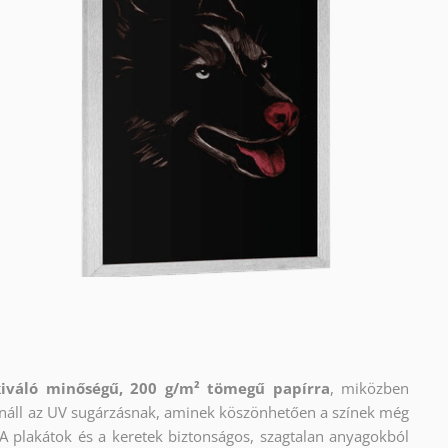
kiváló minőségű, 200 g/m² tömegű papírra
, miközben
llenáll az UV sugárzásnak, aminek köszönhetően a színek még
A plakátok és a keretek biztonságos, szagtalan anyagokból