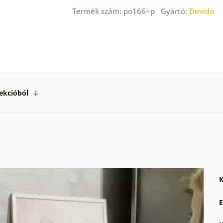
Termék szám: po166+p Gyártó:
Dovido
ekcióból
K
E