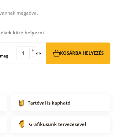
 vannak megadva.
ékek közé helyezni
+
KOSÁRBA HELYEZÉS
db
 meg
-
Tartóval is kapható
Grafikusunk tervezésével