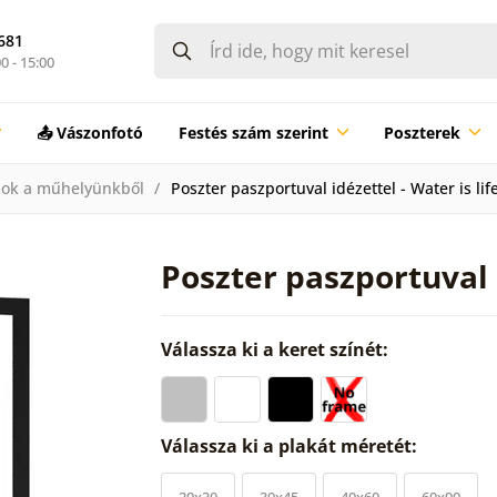
681
0 - 15:00
📤 Vászonfotó
Festés szám szerint
Poszterek
ok a műhelyünkből
Poszter paszportuval idézettel - Water is lif
Poszter paszportuval i
Válassza ki a keret színét:
Válassza ki a plakát méretét:
20x30
30x45
40x60
60x90