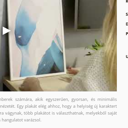
K
S
D
P
U
berek számára, akik egyszerűen, gyorsan, és minimális
nézetét. Egy plakát elég ahhoz, hogy a helyiség új karaktert
a vágynak, több plakátot is választhatnak, melyekből saját
s hangulatot varázsol.