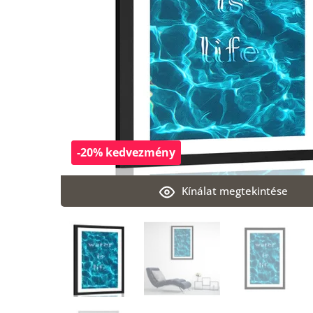
-20% kedvezmény
Kínálat megtekintése