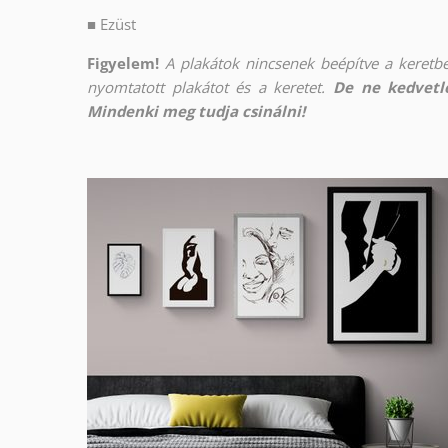
■
Ezüst
Figyelem!
A plakátok nincsenek beépítve a keretbe
nyomtatott plakátot és a keretet.
De ne kedvetle
Mindenki meg tudja csinálni!