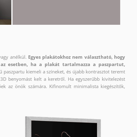
vagy anélkül.
Egyes plakátokhoz nem választható, hogy
az esetben, ha a plakát tartalmazza a paszpartut,
ű paszpartu kiemeli a színeket, és újabb kontrasztot teremt
e 3D benyomást kelt a keretről. Ha egyszerűbb kivitelezést
őek az önök számára. Kifinomult minimalista kiegészítők,