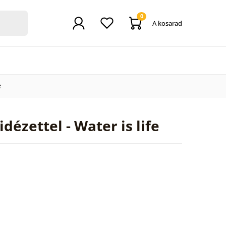
0
A kosarad
e
dézettel - Water is life