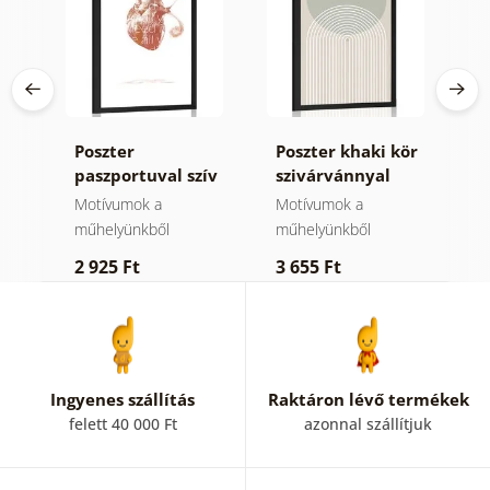
Poszter
Poszter khaki kör
P
ány
paszportuval szív
szivárvánnyal
m
idézettel
Mid-Century.
C
Motívumok a
Motívumok a
M
műhelyünkből
műhelyünkből
m
2 925 Ft
3 655 Ft
2
Ingyenes szállítás
Raktáron lévő termékek
felett 40 000 Ft
azonnal szállítjuk