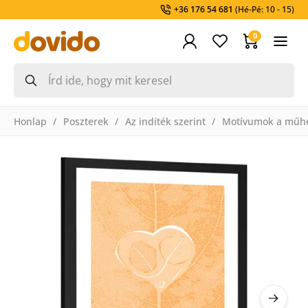
+36 176 54 681
(Hé-Pé: 10 - 15)
0
Honlap
Poszterek
Az indíték szerint
Motívumok a műh