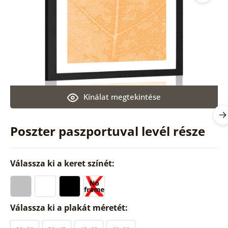
Kínálat megtekintése
Poszter paszportuval levél része
Válassza ki a keret színét:
Válassza ki a plakát méretét: