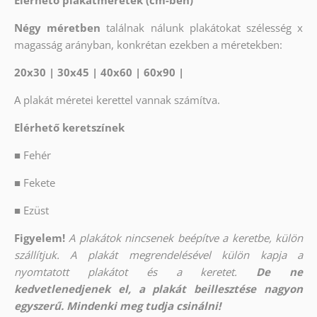
Elérhető plakátméretek (cm-ben)
Négy méretben
találnak nálunk plakátokat szélesség x
magasság arányban, konkrétan ezekben a méretekben:
20x30 | 30x45 | 40x60 | 60x90 |
A plakát méretei kerettel vannak számítva.
Elérhető keretszínek
■
Fehér
■
Fekete
■
Ezüst
Figyelem!
A plakátok nincsenek beépítve a keretbe, külön
szállítjuk. A plakát megrendelésével külön kapja a
nyomtatott plakátot és a keretet.
De ne
kedvetlenedjenek el, a plakát beillesztése nagyon
egyszerű. Mindenki meg tudja csinálni!