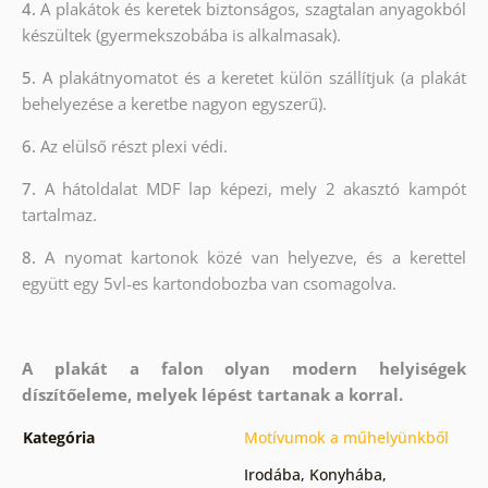
4.
A plakátok és keretek biztonságos, szagtalan anyagokból
készültek (gyermekszobába is alkalmasak).
5.
A plakátnyomatot és a keretet külön szállítjuk (a plakát
behelyezése a keretbe nagyon egyszerű).
6.
Az elülső részt plexi védi.
7.
A hátoldalat MDF lap képezi, mely 2 akasztó kampót
tartalmaz.
8.
A nyomat kartonok közé van helyezve, és a kerettel
együtt egy 5vl-es kartondobozba van csomagolva.
A plakát a falon olyan modern helyiségek
díszítőeleme, melyek lépést tartanak a korral.
Kategória
Motívumok a műhelyünkből
Irodába
,
Konyhába
,