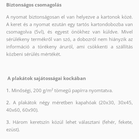
Biztonságos csomagolás
A nyomat biztonságosan el van helyezve a kartonok közé.
A keret és a nyomat ezután egy tartós kartondobozba van
csomagolva (5vl), és egyest önökhez van küldve. Mivel
sérülékeny termékről van szó, a dobozról nem hiányzik az
információ a törékeny áruról, ami csökkenti a szállítás
közbeni sérülés mértékét.
A plakátok sajátosságai kockában
1.
Minőségi, 200 g/m² tömegű papírra nyomtatva.
2.
A plakátok négy méretben kapahóak (20x30, 30x45,
40x60, 60x90).
3.
Három keretszín közül lehet választani (fehér, fekete,
ezüst).