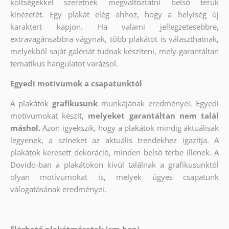
költségekkel szeretnék megváltoztatni belső terük
kinézetét. Egy plakát elég ahhoz, hogy a helyiség új
karaktert kapjon. Ha valami jellegzetesebbre,
extravagánsabbra vágynak, több plakátot is választhatnak,
melyekből saját galériát tudnak készíteni, mely garantáltan
tematikus hangulatot varázsol.
Egyedi motívumok a csapatunktól
A plakátok
grafikusunk
munkájának eredményei. Egyedi
motívumokat készít,
melyeket garantáltan nem talál
máshol.
Azon igyekszik, hogy a plakátok mindig aktuálisak
legyenek, a színeket az aktuális trendekhez igazítja. A
plakátok keresett dekoráció, minden belső térbe illenek. A
Dovido-ban a plakátokon kívül találnak a grafikusunktól
olyan motívumokat is, melyek ügyes csapatunk
válogatásának eredményei.