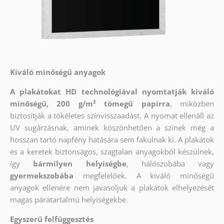
Kiváló minőségű anyagok
A plakátokat HD technológiával nyomtatják kiváló
minőségű, 200 g/m² tömegű papírra
, miközben
biztosítják a tökéletes színvisszaadást. A nyomat ellenáll az
UV sugárzásnak, aminek köszönhetően a színek még a
hosszan tartó napfény hatására sem fakulnak ki. A plakátok
és a keretek biztonságos, szagtalan anyagokból készülnek,
így
bármilyen helyiségbe
, hálószobába vagy
gyermekszobába
megfelelőek. A kiváló minőségű
anyagok ellenére nem javasoljuk a plakátok elhelyezését
magas páratartalmú helyiségekbe.
Egyszerű felfüggesztés