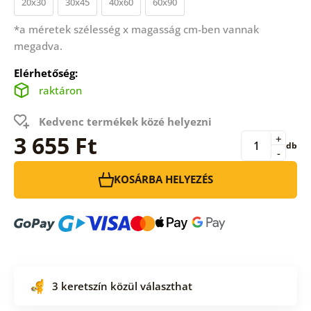
20x30
30x45
40x60
60x90
*a méretek szélesség x magasság cm-ben vannak
megadva.
Elérhetőség:
raktáron
Kedvenc termékek közé helyezni
3 655 Ft
+
db
-
KOSÁRBA HELYEZÉS
3 keretszín közül választhat