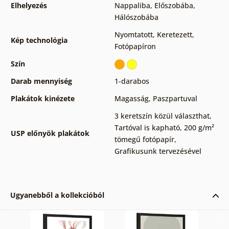
Elhelyezés
Nappaliba
,
Előszobába
,
Hálószobába
Nyomtatott
,
Keretezett
,
Kép technológia
Fotópapíron
Szín
Darab mennyiség
1-darabos
Plakátok kinézete
Magasság
,
Paszpartuval
3 keretszín közül választhat
,
Tartóval is kapható
,
200 g/m²
USP előnyök plakátok
tömegű fotópapír
,
Grafikusunk tervezésével
Ugyanebből a kollekcióból