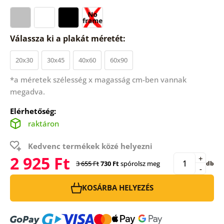
Válassza ki a plakát méretét:
20x30
30x45
40x60
60x90
*a méretek szélesség x magasság cm-ben vannak
megadva.
Elérhetőség:
raktáron
Kedvenc termékek közé helyezni
2 925 Ft
+
3 655 Ft
730 Ft
spórolsz meg
db
-
KOSÁRBA HELYEZÉS