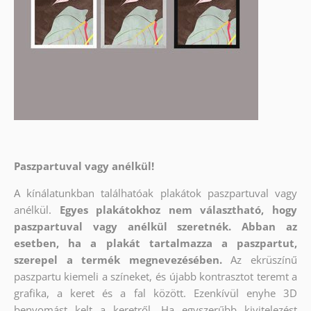
Paszpartuval vagy anélkül!
A kínálatunkban találhatóak plakátok paszpartuval vagy
anélkül.
Egyes plakátokhoz nem választható, hogy
paszpartuval vagy anélkül szeretnék. Abban az
esetben, ha a plakát tartalmazza a paszpartut,
szerepel a termék megnevezésében.
Az ekrüszínű
paszpartu kiemeli a színeket, és újabb kontrasztot teremt a
grafika, a keret és a fal között. Ezenkívül enyhe 3D
benyomást kelt a keretről. Ha egyszerűbb kivitelezést