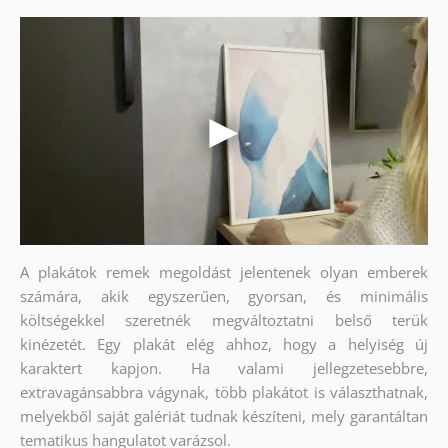
A plakátok remek megoldást jelentenek olyan emberek
számára, akik egyszerűen, gyorsan, és minimális
költségekkel szeretnék megváltoztatni belső terük
kinézetét. Egy plakát elég ahhoz, hogy a helyiség új
karaktert kapjon. Ha valami jellegzetesebbre,
extravagánsabbra vágynak, több plakátot is választhatnak,
melyekből saját galériát tudnak készíteni, mely garantáltan
tematikus hangulatot varázsol.