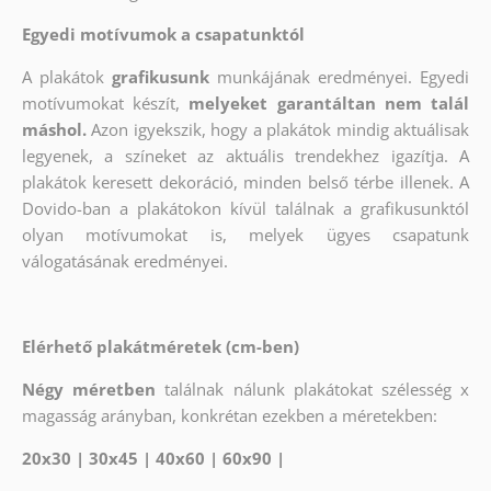
Egyedi motívumok a csapatunktól
A plakátok
grafikusunk
munkájának eredményei. Egyedi
motívumokat készít,
melyeket garantáltan nem talál
máshol.
Azon igyekszik, hogy a plakátok mindig aktuálisak
legyenek, a színeket az aktuális trendekhez igazítja. A
plakátok keresett dekoráció, minden belső térbe illenek. A
Dovido-ban a plakátokon kívül találnak a grafikusunktól
olyan motívumokat is, melyek ügyes csapatunk
válogatásának eredményei.
Elérhető plakátméretek (cm-ben)
Négy méretben
találnak nálunk plakátokat szélesség x
magasság arányban, konkrétan ezekben a méretekben:
20x30 | 30x45 | 40x60 | 60x90 |