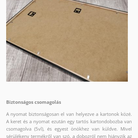
Biztonságos csomagolás
A nyomat biztonságosan el van helyezve a kartonok közé.
A keret és a nyomat ezután egy tartós kartondobozba van
csomagolva (5vl), és egyest önökhez van küldve. Mivel
sérülékeny termékről van szó, a dobozról nem hiányzik az