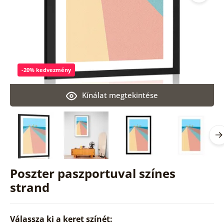
-20% kedvezmény
Kínálat megtekintése
Poszter paszportuval színes
strand
Válassza ki a keret színét: