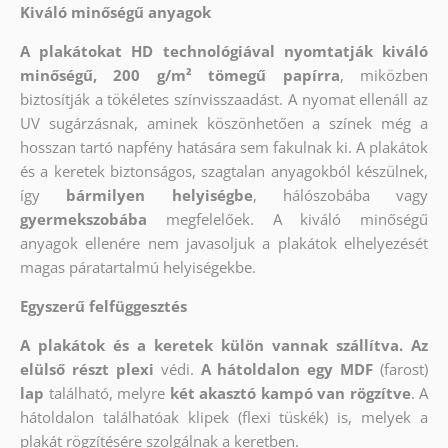
Kiváló minőségű anyagok
A plakátokat HD technológiával nyomtatják kiváló
minőségű, 200 g/m² tömegű papírra
, miközben
biztosítják a tökéletes színvisszaadást. A nyomat ellenáll az
UV sugárzásnak, aminek köszönhetően a színek még a
hosszan tartó napfény hatására sem fakulnak ki. A plakátok
és a keretek biztonságos, szagtalan anyagokból készülnek,
így
bármilyen helyiségbe
, hálószobába vagy
gyermekszobába
megfelelőek. A kiváló minőségű
anyagok ellenére nem javasoljuk a plakátok elhelyezését
magas páratartalmú helyiségekbe.
Egyszerű felfüggesztés
A plakátok és a keretek külön vannak szállítva. Az
elülső részt
plexi
védi.
A hátoldalon egy MDF
(farost)
lap
található, melyre
két akasztó kampó van rögzítve
. A
hátoldalon találhatóak klipek (flexi tüskék) is, melyek a
plakát rögzítésére szolgálnak a keretben.