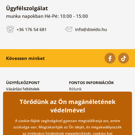
Ügyfélszolgálat
munka napokban Hé-Pé: 10:00 - 15:00
+36 176 54 681
info@dovido.hu
Kövessen minket
ÜGYFÉLKÖZPONT
FONTOS INFORMÁCIÓK
Vásárlási feltételek
Rólunk
Adatvédelem tárolása
Gyakori kérdések
Törődünk az Ön magánéletének
Szállítási és fizetési módok
Blog
Vissza küldés esetében
Kapcsolat
védelmével
Nagykereskedelmi
együttműködés
A cookie-fájlok segítségével gyorsan megtalálhatja azt, amire
szüksége van. Megtakarítják az Ön idejét, és megakadályozzák
az irreleváns hirdetések megjelenítését.
cookies
-kat