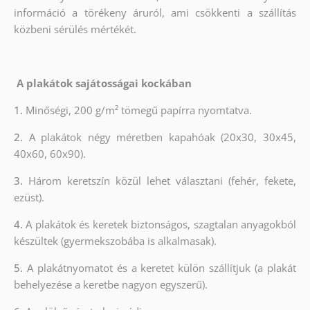
információ a törékeny áruról, ami csökkenti a szállítás
közbeni sérülés mértékét.
A plakátok sajátosságai kockában
1.
Minőségi, 200 g/m² tömegű papírra nyomtatva.
2.
A plakátok négy méretben kapahóak (20x30, 30x45,
40x60, 60x90).
3.
Három keretszín közül lehet választani (fehér, fekete,
ezüst).
4.
A plakátok és keretek biztonságos, szagtalan anyagokból
készültek (gyermekszobába is alkalmasak).
5.
A plakátnyomatot és a keretet külön szállítjuk (a plakát
behelyezése a keretbe nagyon egyszerű).