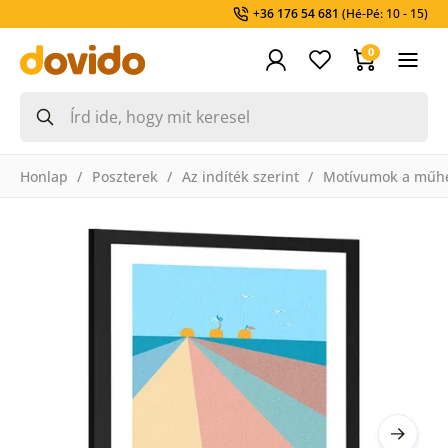
+36 176 54 681
(Hé-Pé: 10 - 15)
0
Honlap
Poszterek
Az indíték szerint
Motívumok a műh