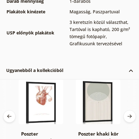
Darab mennyiség
1-darabos
Plakátok kinézete
Magasság
,
Paszpartuval
3 keretszín közül választhat
,
Tartóval is kapható
,
200 g/m²
USP előnyök plakátok
tömegű fotópapír
,
Grafikusunk tervezésével
Ugyanebből a kollekcióból
Poszter
Poszter khaki kör
P