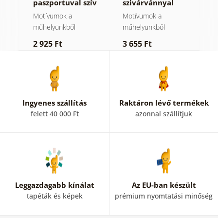
ány
paszportuval szív
szivárvánnyal
m
idézettel
Mid-Century.
C
Motívumok a
Motívumok a
M
műhelyünkből
műhelyünkből
m
2 925 Ft
3 655 Ft
2
Ingyenes szállítás
Raktáron lévő termékek
felett 40 000 Ft
azonnal szállítjuk
Leggazdagabb kínálat
Az EU-ban készült
tapéták és képek
prémium nyomtatási minőség