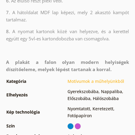
6.
Az elülső részt plexi védi.
7.
A hátoldalat MDF lap képezi, mely 2 akasztó kampót
tartalmaz.
8.
A nyomat kartonok közé van helyezve, és a kerettel
együtt egy 5vl-es kartondobozba van csomagolva.
A plakát a falon olyan modern helyiségek
díszítőeleme, melyek lépést tartanak a korral.
Kategória
Motívumok a műhelyünkből
Gyerekszobába
,
Nappaliba
,
Elhelyezés
Előszobába
,
Hálószobába
Nyomtatott
,
Keretezett
,
Kép technológia
Fotópapíron
Szín