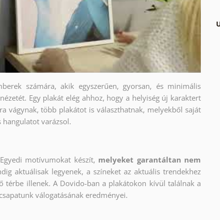
U
berek számára, akik egyszerűen, gyorsan, és minimális
nézetét. Egy plakát elég ahhoz, hogy a helyiség új karaktert
a vágynak, több plakátot is választhatnak, melyekből saját
s hangulatot varázsol.
Egyedi motívumokat készít,
melyeket garantáltan nem
dig aktuálisak legyenek, a színeket az aktuális trendekhez
ő térbe illenek. A Dovido-ban a plakátokon kívül találnak a
 csapatunk válogatásának eredményei.