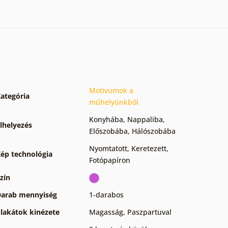
Motívumok a
ategória
műhelyünkből
Konyhába
,
Nappaliba
,
lhelyezés
Előszobába
,
Hálószobába
Nyomtatott
,
Keretezett
,
ép technológia
Fotópapíron
zín
arab mennyiség
1-darabos
lakátok kinézete
Magasság
,
Paszpartuval