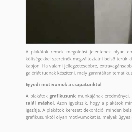
A plakátok remek megoldást jelentenek olyan em
költségekkel szeretnék megváltoztatni belső terük ki
kapjon. Ha valami jellegzetesebbre, extravagánsabbr
galériát tudnak készíteni, mely garantáltan tematiku
Egyedi motívumok a csapatunktól
A plakátok
grafikusunk
munkájának eredményei. 
talál máshol.
Azon igyekszik, hogy a plakátok min
igazítja. A plakátok keresett dekoráció, minden bels
grafikusunktól olyan motívumokat is, melyek ügyes