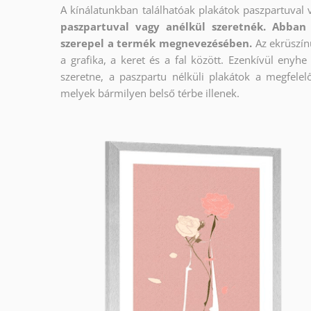
A kínálatunkban találhatóak plakátok paszpartuval 
paszpartuval vagy anélkül szeretnék. Abban 
szerepel a termék megnevezésében.
Az ekrüszín
a grafika, a keret és a fal között. Ezenkívül enyh
szeretne, a paszpartu nélküli plakátok a megfelel
melyek bármilyen belső térbe illenek.