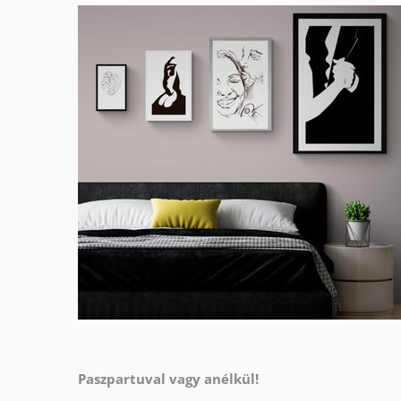
Paszpartuval vagy anélkül!