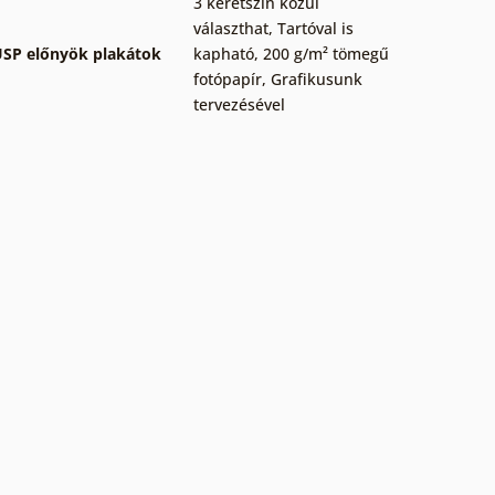
3 keretszín közül
választhat
,
Tartóval is
SP előnyök plakátok
kapható
,
200 g/m² tömegű
fotópapír
,
Grafikusunk
tervezésével