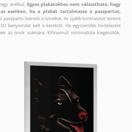
vagy anélkül.
Egyes plakátokhoz nem választható, hogy
az esetben, ha a plakát tartalmazza a paszpartut,
ű paszpartu kiemeli a színeket, és újabb kontrasztot teremt
e 3D benyomást kelt a keretről. Ha egyszerűbb kivitelezést
őek az önök számára. Kifinomult minimalista kiegészítők,