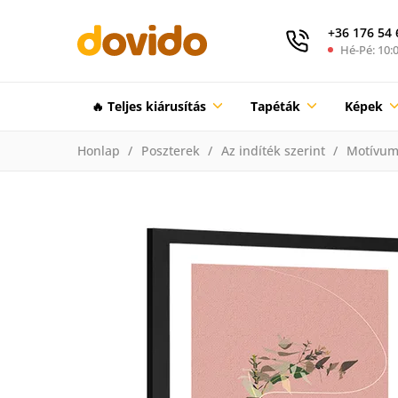
+36 176 54 
Hé-Pé: 10:0
🔥 Teljes kiárusítás
Tapéták
Képek
Honlap
Poszterek
Az indíték szerint
Motívum