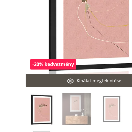
-20% kedvezmény
Kínálat megtekintése