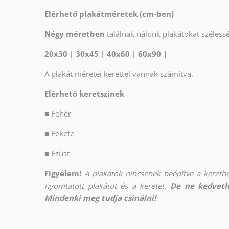
Elérhető plakátméretek (cm-ben)
Négy méretben
találnak nálunk plakátokat széles
20x30 | 30x45 | 40x60 | 60x90 |
A plakát méretei kerettel vannak számítva.
Elérhető keretszínek
■
Fehér
■
Fekete
■
Ezüst
Figyelem!
A plakátok nincsenek beépítve a keretbe
nyomtatott plakátot és a keretet.
De ne kedvetle
Mindenki meg tudja csinálni!