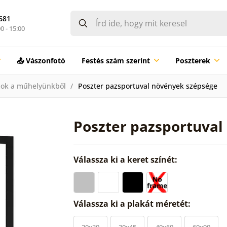
681
0 - 15:00
📤 Vászonfotó
Festés szám szerint
Poszterek
ok a műhelyünkből
Poszter pazsportuval növények szépsége
Poszter pazsportuval
Válassza ki a keret színét:
Válassza ki a plakát méretét:
20x30
30x45
40x60
60x90