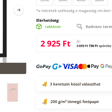
*a méretek szélesség x magasság cm-ben
Elérhetőség:
raktáron
Kedvenc term
2 925 Ft
Ár:
3 655 Ft
730 Ft
spórolsz
3 keretszín közül választhat
200 g/m² tömegű fotópapír