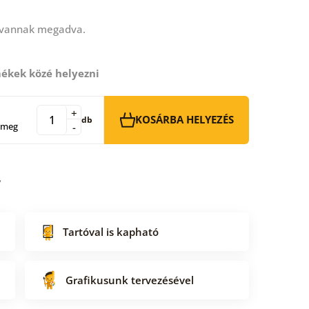
 vannak megadva.
ékek közé helyezni
+
KOSÁRBA HELYEZÉS
db
 meg
-
Tartóval is kapható
Grafikusunk tervezésével