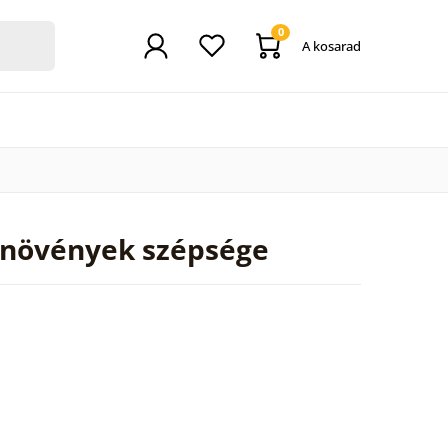
0
A kosarad
 növények szépsége