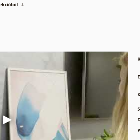
ekcióból
K
E
K
S
D
P