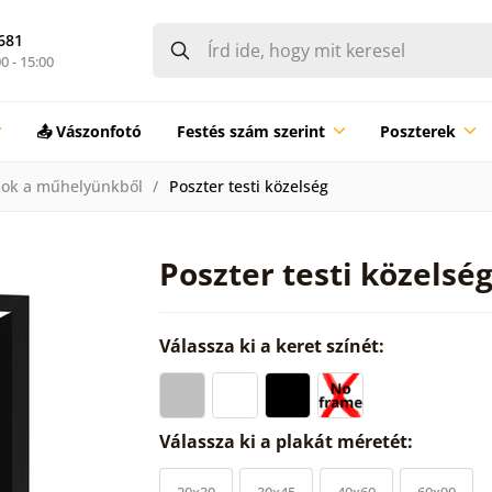
681
0 - 15:00
📤 Vászonfotó
Festés szám szerint
Poszterek
ok a műhelyünkből
Poszter testi közelség
Poszter testi közelsé
Válassza ki a keret színét:
Válassza ki a plakát méretét:
20x30
30x45
40x60
60x90