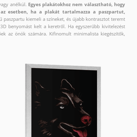
vagy anélkül.
Egyes plakátokhoz nem választható, hogy
az esetben, ha a plakát tartalmazza a paszpartut,
ű paszpartu kiemeli a színeket, és újabb kontrasztot teremt
e 3D benyomást kelt a keretről. Ha egyszerűbb kivitelezést
őek az önök számára. Kifinomult minimalista kiegészítők,