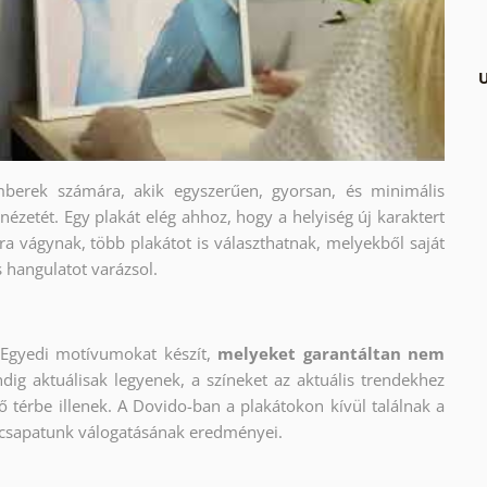
U
berek számára, akik egyszerűen, gyorsan, és minimális
nézetét. Egy plakát elég ahhoz, hogy a helyiség új karaktert
a vágynak, több plakátot is választhatnak, melyekből saját
s hangulatot varázsol.
Egyedi motívumokat készít,
melyeket garantáltan nem
dig aktuálisak legyenek, a színeket az aktuális trendekhez
ő térbe illenek. A Dovido-ban a plakátokon kívül találnak a
 csapatunk válogatásának eredményei.