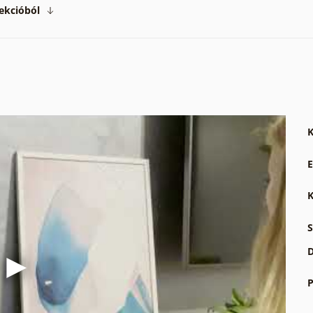
ekcióból
K
E
K
S
D
P