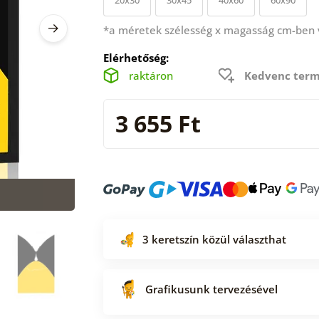
*a méretek szélesség x magasság cm-ben
Elérhetőség:
raktáron
Kedvenc term
3 655 Ft
3 keretszín közül választhat
Grafikusunk tervezésével