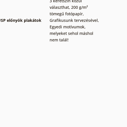
3 keretszín közül
választhat
,
200 g/m²
tömegű fotópapír
,
SP előnyök plakátok
Grafikusunk tervezésével
,
Egyedi motívumok,
melyeket sehol máshol
nem talál!