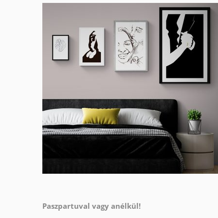
Paszpartuval vagy anélkül!