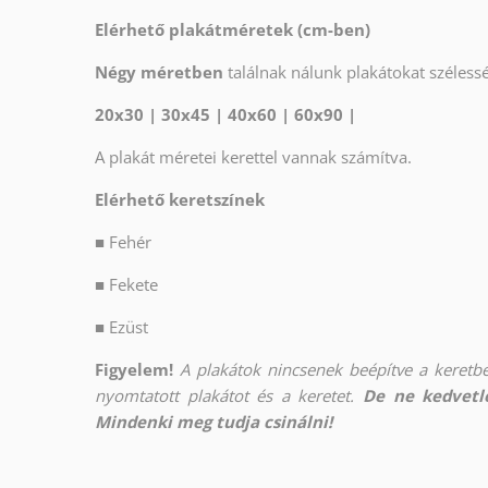
Elérhető plakátméretek (cm-ben)
Négy méretben
találnak nálunk plakátokat széles
20x30 | 30x45 | 40x60 | 60x90 |
A plakát méretei kerettel vannak számítva.
Elérhető keretszínek
■
Fehér
■
Fekete
■
Ezüst
Figyelem!
A plakátok nincsenek beépítve a keretbe
nyomtatott plakátot és a keretet.
De ne kedvetle
Mindenki meg tudja csinálni!