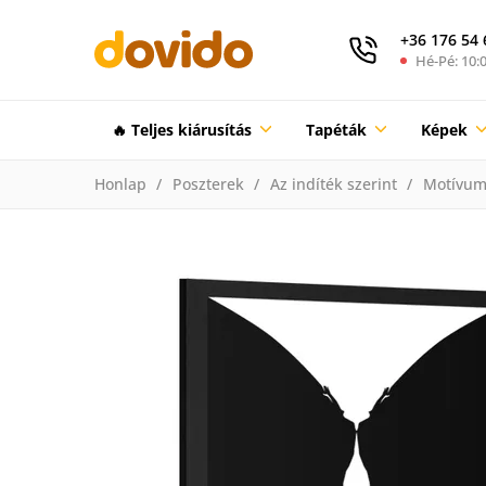
+36 176 54 
Hé-Pé: 10:0
🔥 Teljes kiárusítás
Tapéták
Képek
Honlap
Poszterek
Az indíték szerint
Motívum