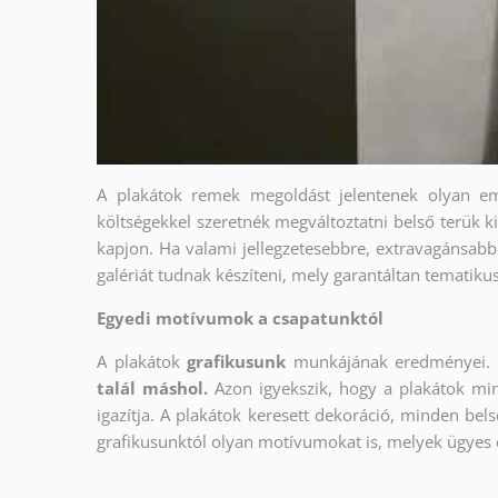
A plakátok remek megoldást jelentenek olyan em
költségekkel szeretnék megváltoztatni belső terük ki
kapjon. Ha valami jellegzetesebbre, extravagánsabbr
galériát tudnak készíteni, mely garantáltan tematiku
Egyedi motívumok a csapatunktól
A plakátok
grafikusunk
munkájának eredményei. 
talál máshol.
Azon igyekszik, hogy a plakátok min
igazítja. A plakátok keresett dekoráció, minden bels
grafikusunktól olyan motívumokat is, melyek ügyes