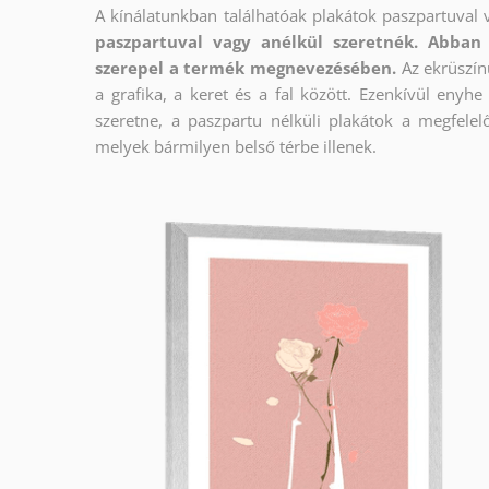
A kínálatunkban találhatóak plakátok paszpartuval 
paszpartuval vagy anélkül szeretnék. Abban 
szerepel a termék megnevezésében.
Az ekrüszín
a grafika, a keret és a fal között. Ezenkívül enyh
szeretne, a paszpartu nélküli plakátok a megfelel
melyek bármilyen belső térbe illenek.