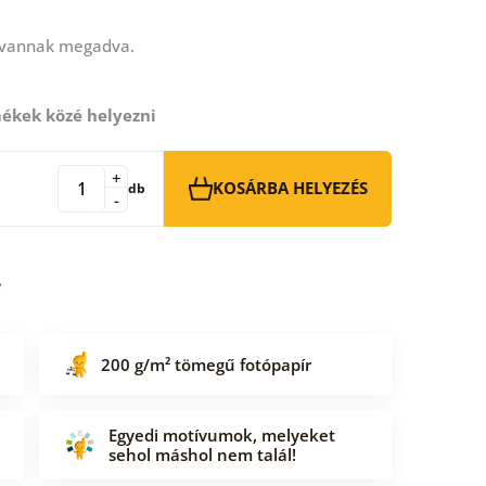
 vannak megadva.
ékek közé helyezni
+
KOSÁRBA HELYEZÉS
db
-
200 g/m² tömegű fotópapír
Egyedi motívumok, melyeket
sehol máshol nem talál!