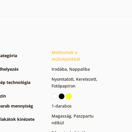
Motívumok a
ategória
műhelyünkből
lhelyezés
Irodába
,
Nappaliba
Nyomtatott
,
Keretezett
,
ép technológia
Fotópapíron
zín
arab mennyiség
1-darabos
Magasság
,
Paszpartu
lakátok kinézete
nélkül