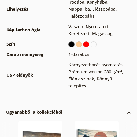
Irodába
,
Konyhába
,
Elhelyezés
Nappaliba
,
Előszobába
,
Hálószobába
Vászon
,
Nyomtatott
,
Kép technológia
Keretezett
,
Magasság
Szín
Darab mennyiség
1-darabos
Környezetbarát nyomtatás
,
Prémium vászon 280 g/m²
,
USP előnyök
Élénk színek
,
Könnyű
telepítés
Ugyanebből a kollekcióból