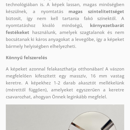
technológiában is. A képek lassan, magas minőségben
készülnek, a nyomtatás
magas színtelítettséget
biztosít, így nem kell tartania fakó színektől. A
nyomtatáshoz kiváló minőségű,
környezetbarát
festékeket
használunk, amelyek szagtalanok és nem
bocsátanak ki káros anyagokat a levegőbe, így a képeket
bármely helyiségben elhelyezheti.
Könnyű felszerelés
A képeket azonnal felakaszthatja otthonában! A vászon
megfelelően kifeszített egy masszív, 16 mm vastag
keretre. A képekhez 1-2 darab akasztót mellékelünk
(mérettől függően), amelyeket egyszerűen a keretre
csavarozhat, ahogyan Önnek leginkább megfelel.