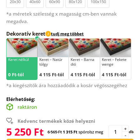
20x30
40x60
60x90
80x120
100x150
*a méretek szélesség x magasság cm-ben vannak
megadva.
Dekoratív keret
tudj meg többet
i
Keret nélkül
Keret – Natúr
Keret – Barna
Keret – Fekete
tölgy
dió
wenge
0 Ft-tól
4 115 Ft-tól
4 115 Ft-tól
4 115 Ft-tól
*a kiegészítők ára hozzáadódik a kosár végösszegéhez
Elérhetőség:
raktáron
Kedvenc termékek közé helyezni
5 250 Ft
+
6 565 Ft
1 315 Ft
spórolsz meg
db
-