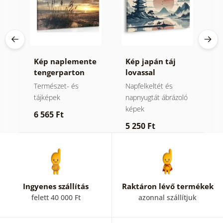
Kép naplemente
Kép japán táj
K
e
tengerparton
lovassal
a
n
h
ek
Természet- és
Napfelkeltét és
N
tájképek
napnyugtát ábrázoló
n
képek
k
6 565 Ft
5 250 Ft
6
Ingyenes szállítás
Raktáron lévő termékek
felett 40 000 Ft
azonnal szállítjuk