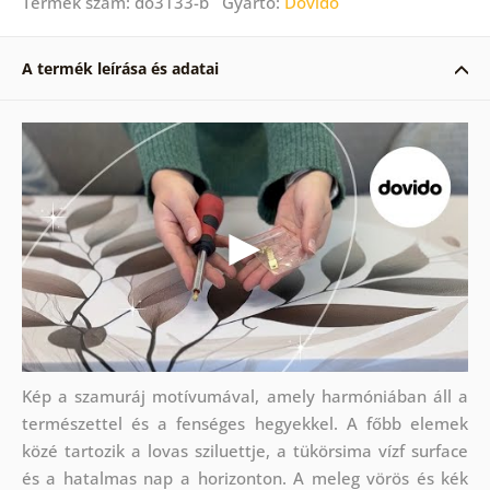
Termék szám: do3133-b Gyártó:
Dovido
A termék leírása és adatai
Kép a szamuráj motívumával, amely harmóniában áll a
természettel és a fenséges hegyekkel. A főbb elemek
közé tartozik a lovas sziluettje, a tükörsima vízf surface
és a hatalmas nap a horizonton. A meleg vörös és kék