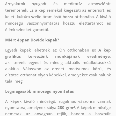
árnyalatok nyugodt és meditatív atmoszférát
teremtenek. Ez a kép remekül kiegészíti az enteriőrt, és
keleti kultúra szelíd áramlását hozza otthonába. A kiváló
minőségű vászonnyomtatás hosszú élettartamot és
élénk színeket garantál.
Miért éppen Dovido képek?
Egyedi képek lehetnek az Ön otthonában is!
A kép
grafikus tervezőnk munkájának eredménye
,
aki
terveit egyedi és mindig aktuális műalkotásokká
alakítja. Válasszon az eredeti motívumok közül, és
díszítse otthonát olyan képekkel, amelyeket csak nálunk
talál meg.
Legmagasabb minőségű nyomtatás
A képek kiváló minőségű, rugalmas vászonra vannak
2
nyomtatva, amelynek súlya
280 g/m
. A képek minősége
nemcsak az anyagban rejlik, hanem a használt