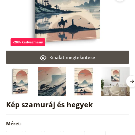
-20% kedvezmény
Kínálat megtekintése
Kép szamuráj és hegyek
Méret: