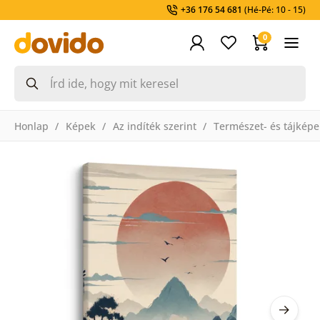
+36 176 54 681
(Hé-Pé: 10 - 15)
0
Honlap
Képek
Az indíték szerint
Természet- és tájképe