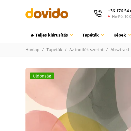
+36 176 54 
Hé-Pé: 10:0
🔥 Teljes kiárusítás
Tapéták
Képek
Honlap
Tapéták
Az indíték szerint
Absztrakt 
Újdonság