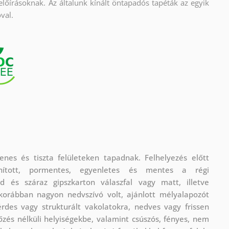
előírásoknak. Az általunk kínált öntapadós tapéták az egyik
val.
nes és tiszta felületeken tapadnak. Felhelyezés előtt
nított, pormentes, egyenletes és mentes a régi
rd és száraz gipszkarton válaszfal vagy matt, illetve
l korábban nagyon nedvszívó volt, ajánlott mélyalapozót
rdes vagy strukturált vakolatokra, nedves vagy frissen
lőzés nélküli helyiségekbe, valamint csúszós, fényes, nem