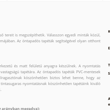
K
ső tereit is megszépíthetik. Válasszon egyedi minták közül,
rmájában. Az öntapadós tapéták segítségével olyan otthont
E
T
rkezetű és matt felületű anyagra készülnek. A nyomtatás
 vastagságú tapétára. Az öntapadós tapéták PVC-mentesek
S
krilragasztónak köszönhetően biztos lehet benne, hogy az
 tintasugaras nyomtatásnak köszönhetően tapétáink kiváló
.
A
e
ág arányban megadva):