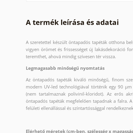
A termék leírása és adatai
A szeretettel készült öntapadós tapéták otthona bel
vigyen örömet és frissességet új lakásdekoráció fo
teremthet, ahová mindig szívesen tér vissza.
Legmagasabb minőségű nyomtatás
Az öntapadós tapéták kiváló minőségű, finom sze
modern UV-led technológiával történik egy 90 µm
(nem tartalmaznak polivinil-kloridot). Az erős a
öntapadós tapéták megfelelően tapadnak a falra. A
felületi ellenállással és színtartóssággal rendelkeznek
Elérhető méretek (cm-ben, szélesség x magass