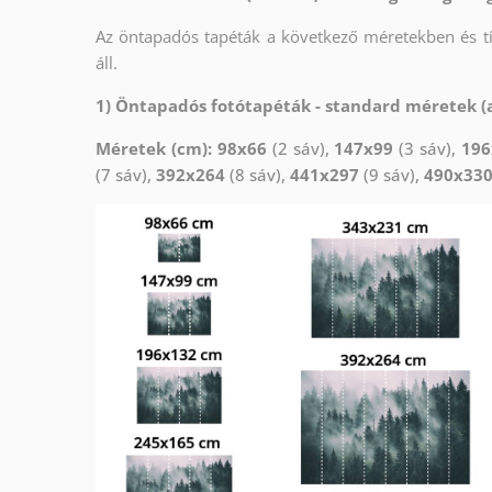
Az öntapadós tapéták a következő méretekben és 
áll.
1) Öntapadós fotótapéták - standard méretek (a
Méretek (cm): 98x66
(2 sáv),
147x99
(3 sáv),
196
(7 sáv),
392x264
(8 sáv),
441x297
(9 sáv),
490x33