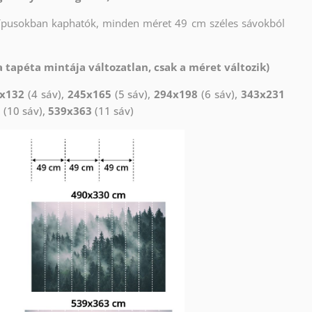
típusokban kaphatók, minden méret 49 cm széles sávokból
 tapéta mintája változatlan, csak a méret változik)
x132
(4 sáv),
245x165
(5 sáv),
294x198
(6 sáv),
343x231
0
(10 sáv),
539x363
(11 sáv)