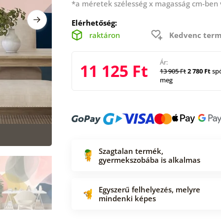
*a méretek szélesség x magasság cm-ben
Elérhetőség:
raktáron
Kedvenc term
Ár:
11 125 Ft
13 905 Ft
2 780 Ft
spó
meg
Szagtalan termék,
gyermekszobába is alkalmas
Egyszerű felhelyezés, melyre
mindenki képes