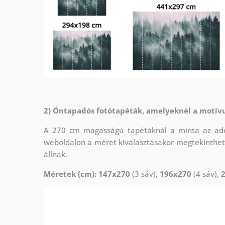
2) Öntapadós fotótapéták, amelyeknél a motív
A 270 cm magasságú tapétáknál a minta az adot
weboldalon a méret kiválasztásakor megtekinthet
állnak.
Méretek (cm): 147x270
(3 sáv),
196x270
(4 sáv),