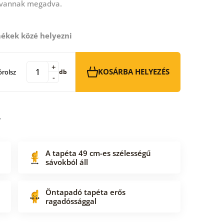
 vannak megadva.
ékek közé helyezni
+
KOSÁRBA HELYEZÉS
rolsz
db
-
A tapéta 49 cm-es szélességű
sávokból áll
Öntapadó tapéta erős
ragadóssággal