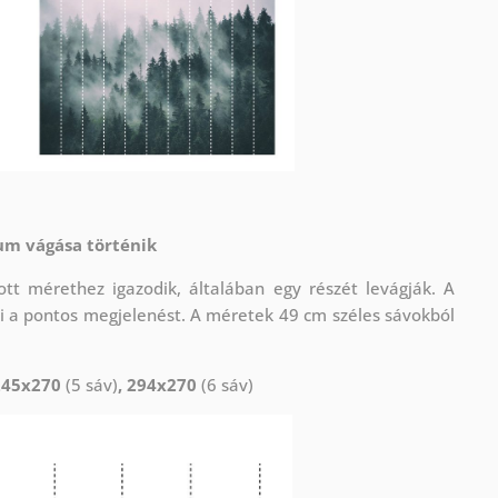
um vágása történik
t mérethez igazodik, általában egy részét levágják. A
i a pontos megjelenést. A méretek 49 cm széles sávokból
245x270
(5 sáv)
, 294x270
(6 sáv)