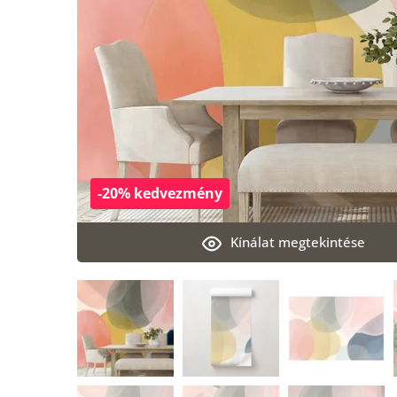
-20% kedvezmény
Kínálat megtekintése