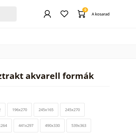
0
A kosarad
trakt akvarell formák
2
196x270
245x165
245x270
x264
441x297
490x330
539x363