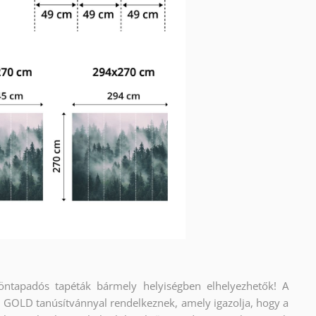
 öntapadós tapéták bármely helyiségben elhelyezhetők! A
OLD tanúsítvánnyal rendelkeznek, amely igazolja, hogy a