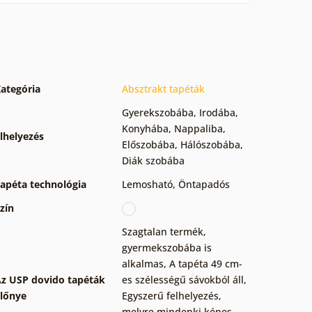
ategória
Absztrakt tapéták
Gyerekszobába
,
Irodába
,
Konyhába
,
Nappaliba
,
lhelyezés
Előszobába
,
Hálószobába
,
Diák szobába
apéta technológia
Lemosható
,
Öntapadós
zín
Szagtalan termék,
gyermekszobába is
alkalmas
,
A tapéta 49 cm-
z USP dovido tapéták
es szélességű sávokból áll
,
lőnye
Egyszerű felhelyezés,
melyre mindenki képes
,