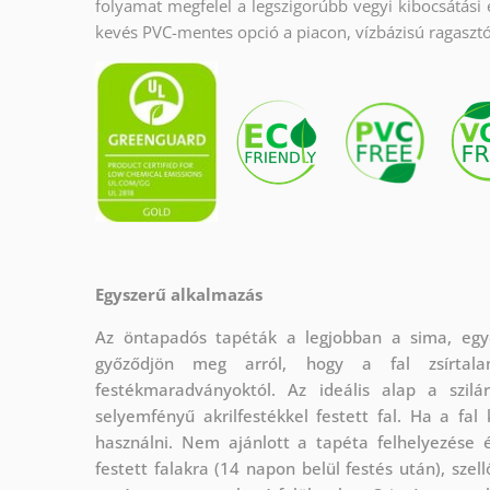
folyamat megfelel a legszigorúbb vegyi kibocsátási 
kevés PVC-mentes opció a piacon, vízbázisú ragasztó
Egyszerű alkalmazás
Az öntapadós tapéták a legjobban a sima, egye
győződjön meg arról, hogy a fal zsírtala
festékmaradványoktól. Az ideális alap a szilá
selyemfényű akrilfestékkel festett fal. Ha a fa
használni. Nem ajánlott a tapéta felhelyezése é
festett falakra (14 napon belül festés után), szel