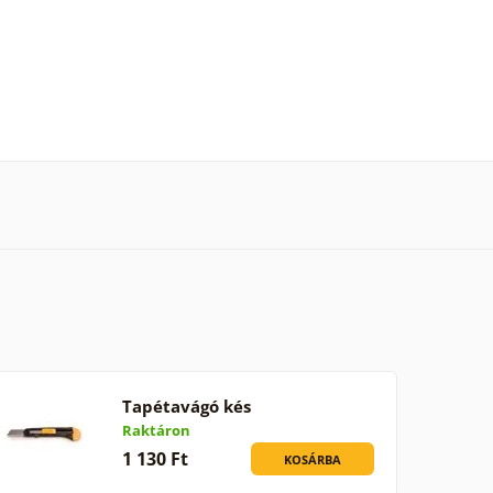
Tapétavágó kés
Raktáron
1 130 Ft
KOSÁRBA