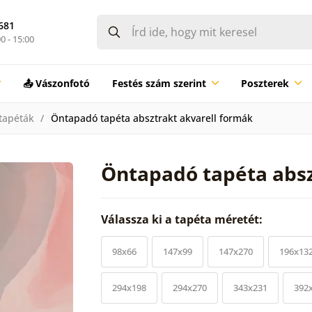
681
0 - 15:00
📤 Vászonfotó
Festés szám szerint
Poszterek
tapéták
Öntapadó tapéta absztrakt akvarell formák
Öntapadó tapéta absz
Válassza ki a tapéta méretét:
98x66
147x99
147x270
196x13
294x198
294x270
343x231
392