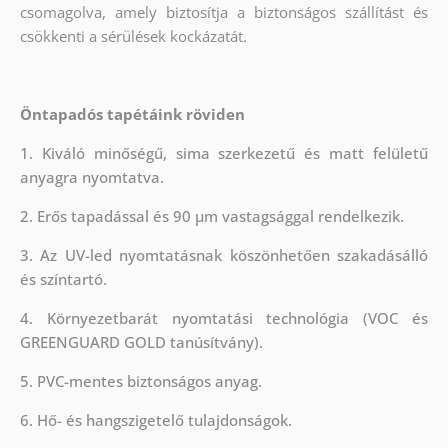
csomagolva, amely biztosítja a biztonságos szállítást és
csökkenti a sérülések kockázatát.
Öntapadós tapétáink röviden
1. Kiváló minőségű, sima szerkezetű és matt felületű
anyagra nyomtatva.
2. Erős tapadással és 90 µm vastagsággal rendelkezik.
3. Az UV-led nyomtatásnak köszönhetően szakadásálló
és színtartó.
4. Környezetbarát nyomtatási technológia (VOC és
GREENGUARD GOLD tanúsítvány).
5. PVC-mentes biztonságos anyag.
6. Hő- és hangszigetelő tulajdonságok.