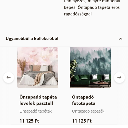
felhelyezés, melyre mindenki
képes
,
Öntapadó tapéta erős
ragadóssággal
Ugyanebből a kollekcióból
Öntapadó tapéta
Öntapadó
Ö
levelek pasztell
fotótapéta
t
színben
hegyek a ködben
m
Öntapadó tapéták
Öntapadó tapéták
Ö
11 125 Ft
11 125 Ft
1