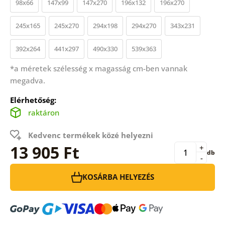
98x66
147x99
147x270
196x132
196x270
245x165
245x270
294x198
294x270
343x231
392x264
441x297
490x330
539x363
*a méretek szélesség x magasság cm-ben vannak
megadva.
Elérhetőség:
raktáron
Kedvenc termékek közé helyezni
13 905 Ft
+
db
-
KOSÁRBA HELYEZÉS