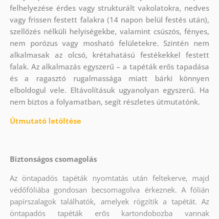
felhelyezése érdes vagy strukturált vakolatokra, nedves
vagy frissen festett falakra (14 napon belül festés után),
szellőzés nélküli helyiségekbe, valamint csúszós, fényes,
nem porózus vagy mosható felületekre. Szintén nem
alkalmasak az olcsó, krétahatású festékekkel festett
falak. Az alkalmazás egyszerű – a tapéták erős tapadása
és a ragasztó rugalmassága miatt bárki könnyen
elboldogul vele. Eltávolításuk ugyanolyan egyszerű. Ha
nem biztos a folyamatban, segít részletes útmutatónk.
Útmutató letöltése
Biztonságos csomagolás
Az öntapadós tapéták nyomtatás után feltekerve, majd
védőfóliába gondosan becsomagolva érkeznek. A fólián
papírszalagok találhatók, amelyek rögzítik a tapétát. Az
öntapadós tapéták erős kartondobozba vannak