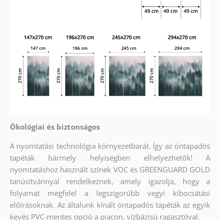
Ökológiai és biztonságos
A nyomtatási technológia környezetbarát. Így az öntapadós
tapéták bármely helyiségben elhelyezhetők! A
nyomtatáshoz használt színek VOC és GREENGUARD GOLD
tanúsítvánnyal rendelkeznek, amely igazolja, hogy a
folyamat megfelel a legszigorúbb vegyi kibocsátási
előírásoknak. Az általunk kínált öntapadós tapéták az egyik
kevés PVC-mentes opció a piacon, vízbázisú ragasztóval.