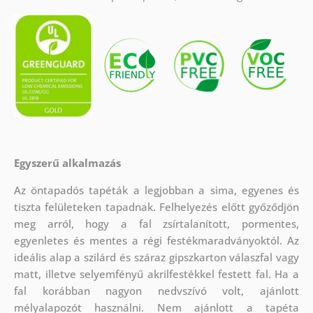
Egyszerű alkalmazás
Az öntapadós tapéták a legjobban a sima, egyenes és
tiszta felületeken tapadnak. Felhelyezés előtt győződjön
meg arról, hogy a fal zsírtalanított, pormentes,
egyenletes és mentes a régi festékmaradványoktól. Az
ideális alap a szilárd és száraz gipszkarton válaszfal vagy
matt, illetve selyemfényű akrilfestékkel festett fal. Ha a
fal korábban nagyon nedvszívó volt, ajánlott
mélyalapozót használni. Nem ajánlott a tapéta