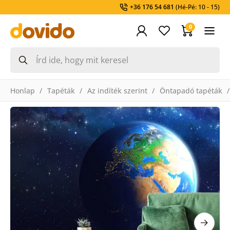
+36 176 54 681
(Hé-Pé: 10 - 15)
0
Honlap
Tapéták
Az indíték szerint
Öntapadó tapéták