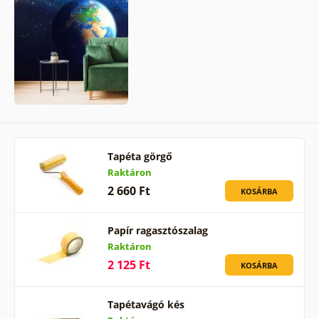
Tapéta görgő
Raktáron
2 660 Ft
KOSÁRBA
Papír ragasztószalag
Raktáron
2 125 Ft
KOSÁRBA
Tapétavágó kés