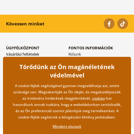
Kövessen minket
ÜGYFÉLKÖZPONT
FONTOS INFORMÁCIÓK
Vásárlási feltételek
Rólunk
Adatvédelem tárolása
Gyakori kérdések
Törődünk az Ön magánéletének
Szállítási és fizetési módok
Blog
Vissza küldés esetében
Kapcsolat
védelmével
Nagykereskedelmi
együttműködés
A cookie-fájlok segítségével gyorsan megtalálhatja azt, amire
szüksége van. Megtakarítják az Ön idejét, és megakadályozzák
az irreleváns hirdetések megjelenítését.
cookies
-kat
használunk annak tudtára, hogy a weboldalunkon tartózkodik,
és az Ön preferenciái szerint jelenítjük meg termékeinket. A
cookie-fájlok segítenek a böngészési élmény javításában.
Mindent elutasít