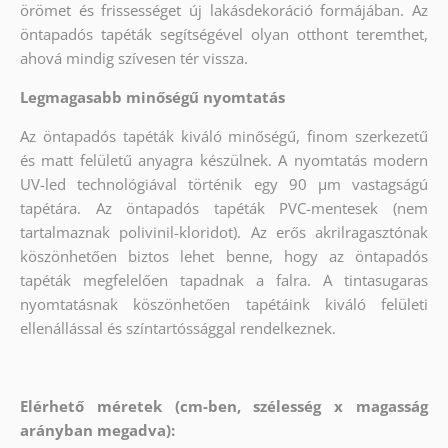
örömet és frissességet új lakásdekoráció formájában. Az
öntapadós tapéták segítségével olyan otthont teremthet,
ahová mindig szívesen tér vissza.
Legmagasabb minőségű nyomtatás
Az öntapadós tapéták kiváló minőségű, finom szerkezetű
és matt felületű anyagra készülnek. A nyomtatás modern
UV-led technológiával történik egy 90 µm vastagságú
tapétára. Az öntapadós tapéták PVC-mentesek (nem
tartalmaznak polivinil-kloridot). Az erős akrilragasztónak
köszönhetően biztos lehet benne, hogy az öntapadós
tapéták megfelelően tapadnak a falra. A tintasugaras
nyomtatásnak köszönhetően tapétáink kiváló felületi
ellenállással és színtartóssággal rendelkeznek.
Elérhető méretek (cm-ben, szélesség x magasság
arányban megadva):