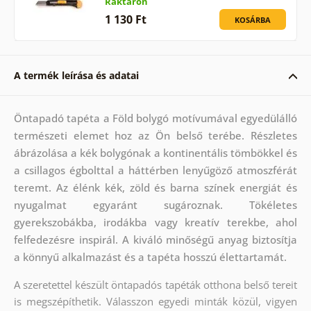
Raktáron
1 130 Ft
KOSÁRBA
A termék leírása és adatai
Öntapadó tapéta a Föld bolygó motívumával egyedülálló
természeti elemet hoz az Ön belső terébe. Részletes
ábrázolása a kék bolygónak a kontinentális tömbökkel és
a csillagos égbolttal a háttérben lenyűgöző atmoszférát
teremt. Az élénk kék, zöld és barna színek energiát és
nyugalmat egyaránt sugároznak. Tökéletes
gyerekszobákba, irodákba vagy kreatív terekbe, ahol
felfedezésre inspirál. A kiváló minőségű anyag biztosítja
a könnyű alkalmazást és a tapéta hosszú élettartamát.
A szeretettel készült öntapadós tapéták otthona belső tereit
is megszépíthetik. Válasszon egyedi minták közül, vigyen