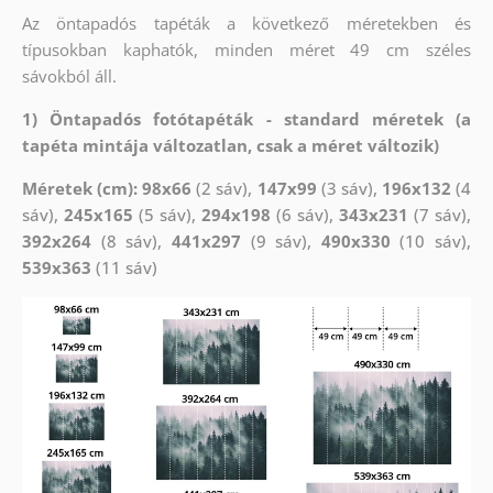
Az öntapadós tapéták a következő méretekben és
típusokban kaphatók, minden méret 49 cm széles
sávokból áll.
1) Öntapadós fotótapéták - standard méretek (a
tapéta mintája változatlan, csak a méret változik)
Méretek (cm): 98x66
(2 sáv),
147x99
(3 sáv),
196x132
(4
sáv),
245x165
(5 sáv),
294x198
(6 sáv),
343x231
(7 sáv),
392x264
(8 sáv),
441x297
(9 sáv),
490x330
(10 sáv),
539x363
(11 sáv)