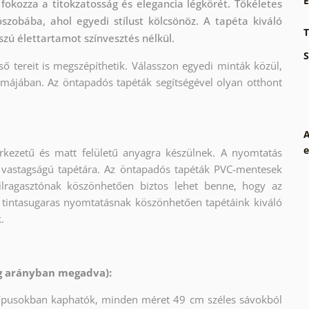
E
fokozza a titokzatosság és elegancia légkörét. Tökéletes
szobába, ahol egyedi stílust kölcsönöz. A tapéta kiváló
T
szú élettartamot színvesztés nélkül.
S
ső tereit is megszépíthetik. Válasszon egyedi minták közül,
rmájában. Az öntapadós tapéták segítségével olyan otthont
A
e
rkezetű és matt felületű anyagra készülnek. A nyomtatás
 vastagságú tapétára. Az öntapadós tapéták PVC-mentesek
krilragasztónak köszönhetően biztos lehet benne, hogy az
 tintasugaras nyomtatásnak köszönhetően tapétáink kiváló
.
ág arányban megadva):
típusokban kaphatók, minden méret 49 cm széles sávokból