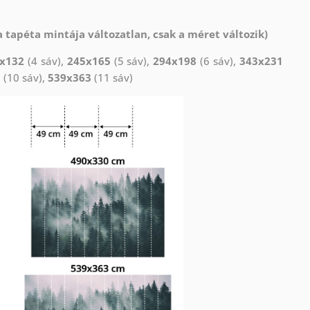
 tapéta mintája változatlan, csak a méret változik)
x132
(4 sáv),
245x165
(5 sáv),
294x198
(6 sáv),
343x231
0
(10 sáv),
539x363
(11 sáv)