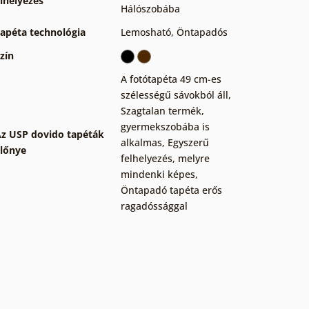
lhelyezés
Hálószobába
apéta technológia
Lemosható
,
Öntapadós
zín
A fotótapéta 49 cm-es
szélességű sávokból áll
,
Szagtalan termék,
gyermekszobába is
z USP dovido tapéták
alkalmas
,
Egyszerű
lőnye
felhelyezés, melyre
mindenki képes
,
Öntapadó tapéta erős
ragadóssággal