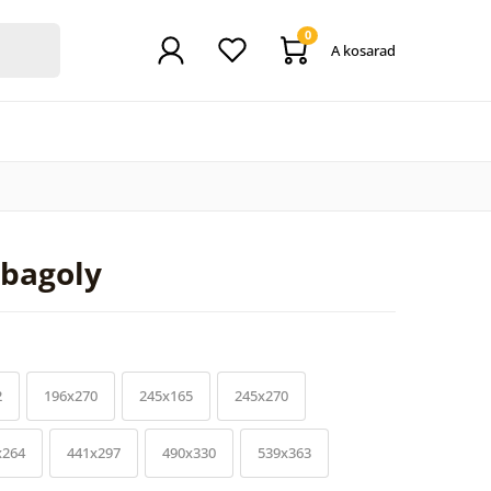
0
A kosarad
 bagoly
2
196x270
245x165
245x270
x264
441x297
490x330
539x363