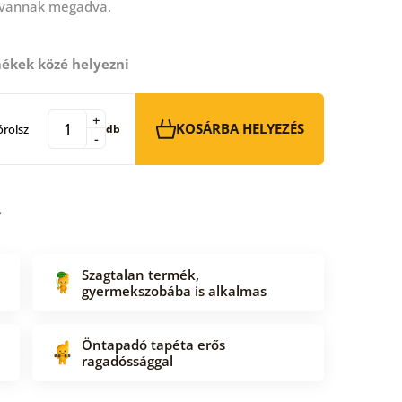
 vannak megadva.
ékek közé helyezni
+
KOSÁRBA HELYEZÉS
rolsz
db
-
Szagtalan termék,
gyermekszobába is alkalmas
Öntapadó tapéta erős
ragadóssággal