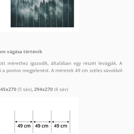
um vágása történik
t mérethez igazodik, általában egy részét levágják. A
i a pontos megjelenést. A méretek 49 cm széles sávokból
245x270
(5 sáv)
, 294x270
(6 sáv)