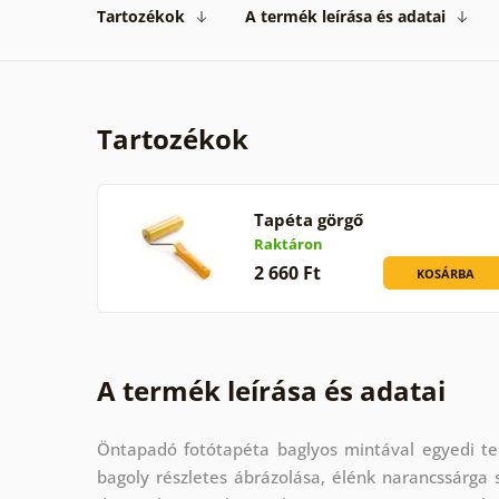
Tartozékok
A termék leírása és adatai
Tartozékok
Tapéta görgő
Raktáron
2 660 Ft
KOSÁRBA
A termék leírása és adatai
Öntapadó fotótapéta baglyos mintával egyedi t
bagoly részletes ábrázolása, élénk narancssárga 