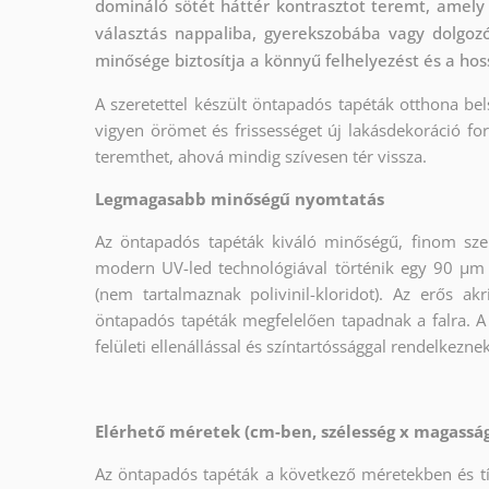
domináló sötét háttér kontrasztot teremt, amely 
választás nappaliba, gyerekszobába vagy dolgozó
minősége biztosítja a könnyű felhelyezést és a hos
A szeretettel készült öntapadós tapéták otthona bel
vigyen örömet és frissességet új lakásdekoráció fo
teremthet, ahová mindig szívesen tér vissza.
Legmagasabb minőségű nyomtatás
Az öntapadós tapéták kiváló minőségű, finom sze
modern UV-led technológiával történik egy 90 µm
(nem tartalmaznak polivinil-kloridot). Az erős a
öntapadós tapéták megfelelően tapadnak a falra. A
felületi ellenállással és színtartóssággal rendelkeznek
Elérhető méretek (cm-ben, szélesség x magass
Az öntapadós tapéták a következő méretekben és 