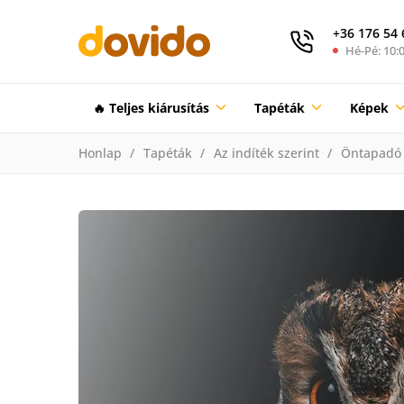
+36 176 54 
Hé-Pé: 10:0
🔥 Teljes kiárusítás
Tapéták
Képek
Honlap
Tapéták
Az indíték szerint
Öntapadó 