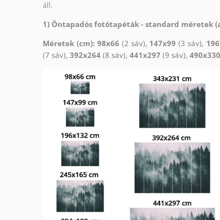
áll.
1) Öntapadós fotótapéták - standard méretek (a
Méretek (cm): 98x66
(2 sáv),
147x99
(3 sáv),
196
(7 sáv),
392x264
(8 sáv),
441x297
(9 sáv),
490x33