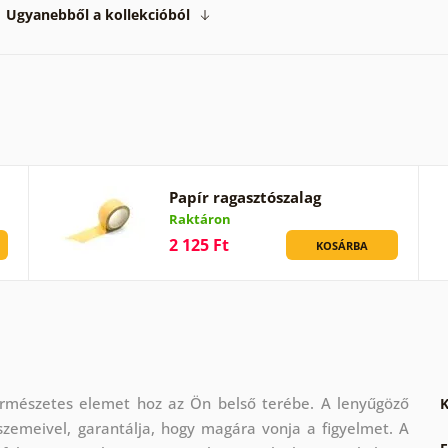
Ugyanebből a kollekcióból
Papír ragasztószalag
Raktáron
2 125 Ft
KOSÁRBA
ermészetes elemet hoz az Ön belső terébe. A lenyűgöző
K
szemeivel, garantálja, hogy magára vonja a figyelmet. A