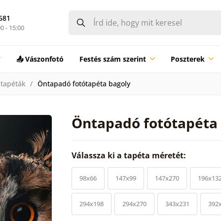
681
0 - 15:00
📤 Vászonfotó
Festés szám szerint
Poszterek
tapéták
Öntapadó fotótapéta bagoly
Öntapadó fotótapéta
Válassza ki a tapéta méretét:
98x66
147x99
147x270
196x13
294x198
294x270
343x231
392