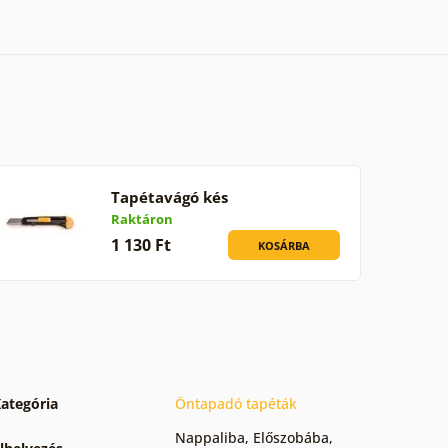
Tapétavágó kés
Raktáron
1 130 Ft
KOSÁRBA
ategória
Öntapadó tapéták
Nappaliba
,
Előszobába
,