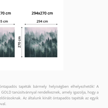
 öntapadós tapéták bármely helyiségben elhelyezhetők! A
OLD tanúsítvánnyal rendelkeznek, amely igazolja, hogy a
előírásoknak. Az általunk kínált öntapadós tapéták az egyik
val.