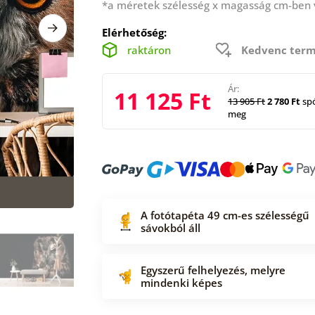
*a méretek szélesség x magasság cm-ben
Elérhetőség:
raktáron
Kedvenc term
Ár:
11 125 Ft
13 905 Ft
2 780 Ft
spó
meg
A fotótapéta 49 cm-es szélességű
sávokból áll
Egyszerű felhelyezés, melyre
mindenki képes