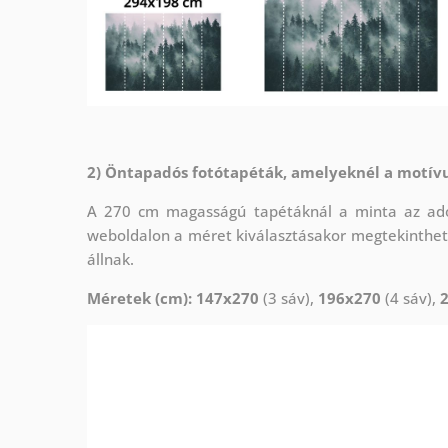
2) Öntapadós fotótapéták, amelyeknél a motív
A 270 cm magasságú tapétáknál a minta az adot
weboldalon a méret kiválasztásakor megtekinthet
állnak.
Méretek (cm): 147x270
(3 sáv),
196x270
(4 sáv),