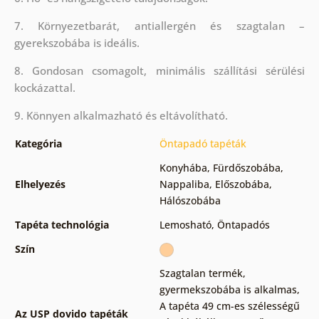
7. Környezetbarát, antiallergén és szagtalan –
gyerekszobába is ideális.
8. Gondosan csomagolt, minimális szállítási sérülési
kockázattal.
9. Könnyen alkalmazható és eltávolítható.
Kategória
Öntapadó tapéták
Konyhába
,
Fürdőszobába
,
Elhelyezés
Nappaliba
,
Előszobába
,
Hálószobába
Tapéta technológia
Lemosható
,
Öntapadós
Szín
Szagtalan termék,
gyermekszobába is alkalmas
,
A tapéta 49 cm-es szélességű
Az USP dovido tapéták