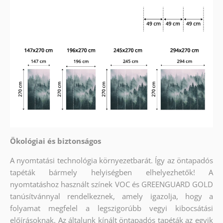
Ökológiai és biztonságos
A nyomtatási technológia környezetbarát. Így az öntapadós
tapéták bármely helyiségben elhelyezhetők! A
nyomtatáshoz használt színek VOC és GREENGUARD GOLD
tanúsítvánnyal rendelkeznek, amely igazolja, hogy a
folyamat megfelel a legszigorúbb vegyi kibocsátási
előírásoknak. Az általunk kínált öntapadós tapéták az egyik