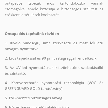
öntapadós tapéták erős kartondobozba vannak
csomagolva, amely biztosítja a biztonságos szállítást és
csökkenti a sérülések kockázatát.
Öntapadós tapétáink röviden
1. Kiváló minőségű, sima szerkezetű és matt felületű
anyagra nyomtatva.
2. Erős tapadással és 90 µm vastagsággal rendelkezik.
3. Az UV-led nyomtatásnak köszönhetően szakadásálló
és színtartó.
4. Környezetbarát nyomtatási technológia (VOC és
GREENGUARD GOLD tanúsítvány).
5. PVC-mentes biztonságos anyag.
6. Hő- és hangszigetelő tulajdonságok.