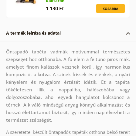
Raktáron
1 130 Ft
KOSÁRBA
A termék leírása és adatai
Öntapadó tapéta vadmák motívummal természetes
szépséget hoz otthonába. A fő elem a feltűnő piros mák,
amelyet finom kalászok vesznek körül, így harmonikus
kompozíciót alkotva. A színek frissek és élénkek, a nyári
kényelem és nyugalom érzését idézik. Ez a tapéta
tökéletesen illik a nappaliba, hálószobába vagy
dolgozószobába, ahol egyedi hangulatot kölcsönöz a
térnek. A kiváló minőségű anyag könnyű alkalmazást és
hosszú élettartamot biztosít, így minden nap élvezheti a
természet szépségét.
A szeretettel készült öntapadós tapéták otthona belső tereit