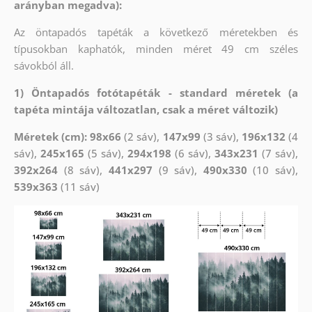
arányban megadva):
Az öntapadós tapéták a következő méretekben és
típusokban kaphatók, minden méret 49 cm széles
sávokból áll.
1) Öntapadós fotótapéták - standard méretek (a
tapéta mintája változatlan, csak a méret változik)
Méretek (cm): 98x66
(2 sáv),
147x99
(3 sáv),
196x132
(4
sáv),
245x165
(5 sáv),
294x198
(6 sáv),
343x231
(7 sáv),
392x264
(8 sáv),
441x297
(9 sáv),
490x330
(10 sáv),
539x363
(11 sáv)