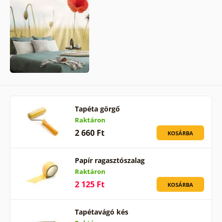
Tapéta görgő
Raktáron
2 660 Ft
KOSÁRBA
Papír ragasztószalag
Raktáron
2 125 Ft
KOSÁRBA
Tapétavágó kés