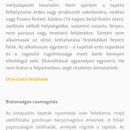
mélyalapozót használni. Nem ajánlott a tapéta
felhelyezése érdes vagy strukturált vakolatokra, nedves
vagy frissen festett falakra (14 napon belül festés után),
szellőzés nélküli helyiségekbe, valamint csúszós, fényes,
nem porózus vagy mosható felületekre. Szintén nem
alkalmasak az olcsó, krétahatású festékekkel festett
falak. Az alkalmazás egyszerű – a tapéták erős tapadása
és a ragasztó rugalmassága miatt bárki könnyen
elboldogul vele. Eltávolításuk ugyanolyan egyszerű. Ha
nem biztos a folyamatban, segít részletes útmutatónk.
Útmutató letöltése
Biztonságos csomagolás
Az öntapadós tapéták nyomtatás után feltekerve, majd
védőfóliába gondosan becsomagolva érkeznek. A fólián
papírszalagok találhatók, amelyek rögzítik a tapétát. Az