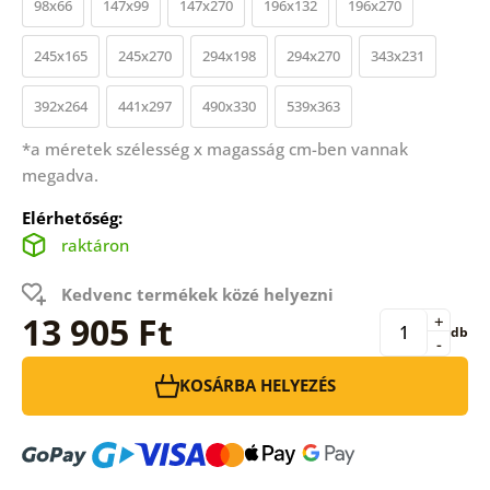
98x66
147x99
147x270
196x132
196x270
245x165
245x270
294x198
294x270
343x231
392x264
441x297
490x330
539x363
*a méretek szélesség x magasság cm-ben vannak
megadva.
Elérhetőség:
raktáron
Kedvenc termékek közé helyezni
13 905 Ft
+
db
-
KOSÁRBA HELYEZÉS