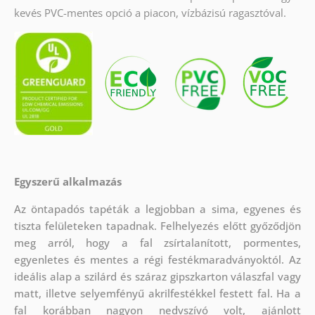
kevés PVC-mentes opció a piacon, vízbázisú ragasztóval.
Egyszerű alkalmazás
Az öntapadós tapéták a legjobban a sima, egyenes és
tiszta felületeken tapadnak. Felhelyezés előtt győződjön
meg arról, hogy a fal zsírtalanított, pormentes,
egyenletes és mentes a régi festékmaradványoktól. Az
ideális alap a szilárd és száraz gipszkarton válaszfal vagy
matt, illetve selyemfényű akrilfestékkel festett fal. Ha a
fal korábban nagyon nedvszívó volt, ajánlott