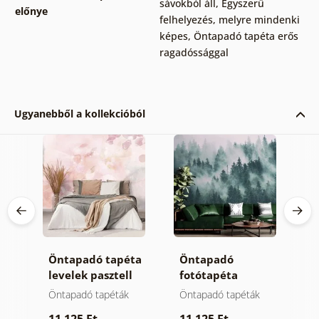
sávokból áll
,
Egyszerű
előnye
felhelyezés, melyre mindenki
képes
,
Öntapadó tapéta erős
ragadóssággal
Ugyanebből a kollekcióból
Öntapadó tapéta
Öntapadó
Ö
 ég
levelek pasztell
fotótapéta
t
színben
hegyek a ködben
m
Öntapadó tapéták
Öntapadó tapéták
Ö
11 125 Ft
11 125 Ft
1