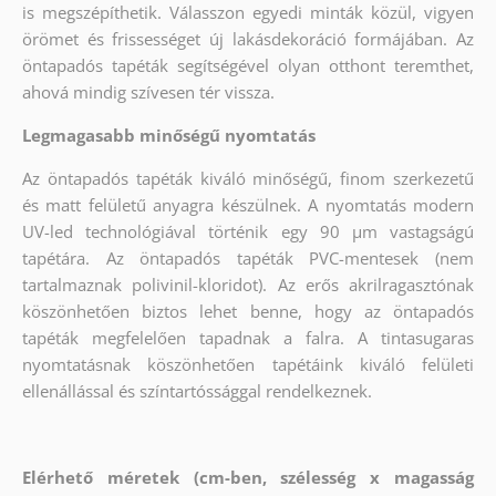
is megszépíthetik. Válasszon egyedi minták közül, vigyen
örömet és frissességet új lakásdekoráció formájában. Az
öntapadós tapéták segítségével olyan otthont teremthet,
ahová mindig szívesen tér vissza.
Legmagasabb minőségű nyomtatás
Az öntapadós tapéták kiváló minőségű, finom szerkezetű
és matt felületű anyagra készülnek. A nyomtatás modern
UV-led technológiával történik egy 90 µm vastagságú
tapétára. Az öntapadós tapéták PVC-mentesek (nem
tartalmaznak polivinil-kloridot). Az erős akrilragasztónak
köszönhetően biztos lehet benne, hogy az öntapadós
tapéták megfelelően tapadnak a falra. A tintasugaras
nyomtatásnak köszönhetően tapétáink kiváló felületi
ellenállással és színtartóssággal rendelkeznek.
Elérhető méretek (cm-ben, szélesség x magasság