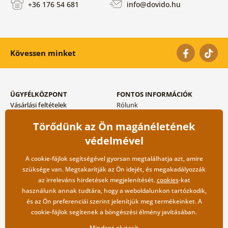
+36 176 54 681
info@dovido.hu
Kövessen minket
ÜGYFÉLKÖZPONT
FONTOS INFORMÁCIÓK
Vásárlási feltételek
Rólunk
Adatvédelem tárolása
Gyakori kérdések
Törődünk az Ön magánéletének
Szállítási és fizetési módok
Blog
Vissza küldés esetében
Kapcsolat
védelmével
Nagykereskedelmi
együttműködés
A cookie-fájlok segítségével gyorsan megtalálhatja azt, amire
szüksége van. Megtakarítják az Ön idejét, és megakadályozzák
az irreleváns hirdetések megjelenítését.
cookies
-kat
használunk annak tudtára, hogy a weboldalunkon tartózkodik,
és az Ön preferenciái szerint jelenítjük meg termékeinket. A
cookie-fájlok segítenek a böngészési élmény javításában.
Mindent elutasít