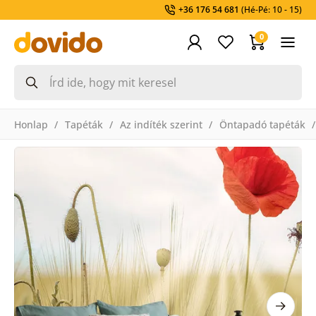
+36 176 54 681
(Hé-Pé: 10 - 15)
0
Honlap
Tapéták
Az indíték szerint
Öntapadó tapéták