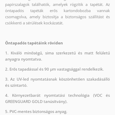
papírszalagok találhatók, amelyek rögzítik a tapétát. Az
öntapadós tapéták erős kartondobozba vannak
csomagolva, amely biztosítja a biztonságos szállítást és
csökkenti a sérülések kockázatát.
Öntapadós tapétáink röviden
1. Kiváló minőségű, sima szerkezetű és matt felületű
anyagra nyomtatva.
2. Erős tapadással és 90 µm vastagsággal rendelkezik.
3. Az UV-led nyomtatásnak köszönhetően szakadásálló
és színtartó.
4. Környezetbarát nyomtatási technológia (VOC és
GREENGUARD GOLD tanúsítvány).
5. PVC-mentes biztonságos anyag.