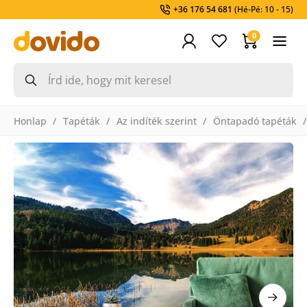
+36 176 54 681
(Hé-Pé: 10 - 15)
0
Honlap
Tapéták
Az indíték szerint
Öntapadó tapéták