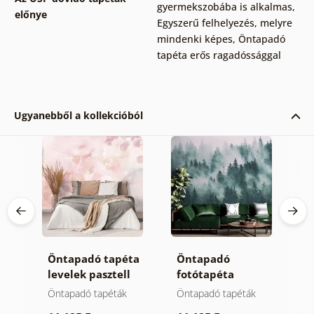
gyermekszobába is alkalmas
,
előnye
Egyszerű felhelyezés, melyre
mindenki képes
,
Öntapadó
tapéta erős ragadóssággal
Ugyanebből a kollekcióból
Öntapadó tapéta
Öntapadó
Ö
 ég
levelek pasztell
fotótapéta
t
színben
hegyek a ködben
m
Öntapadó tapéták
Öntapadó tapéták
Ö