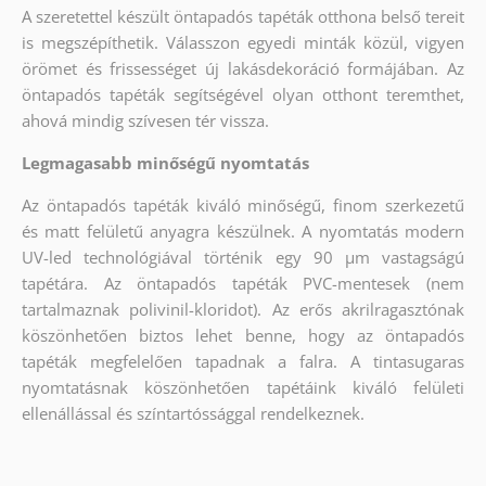
A szeretettel készült öntapadós tapéták otthona belső tereit
is megszépíthetik. Válasszon egyedi minták közül, vigyen
örömet és frissességet új lakásdekoráció formájában. Az
öntapadós tapéták segítségével olyan otthont teremthet,
ahová mindig szívesen tér vissza.
Legmagasabb minőségű nyomtatás
Az öntapadós tapéták kiváló minőségű, finom szerkezetű
és matt felületű anyagra készülnek. A nyomtatás modern
UV-led technológiával történik egy 90 µm vastagságú
tapétára. Az öntapadós tapéták PVC-mentesek (nem
tartalmaznak polivinil-kloridot). Az erős akrilragasztónak
köszönhetően biztos lehet benne, hogy az öntapadós
tapéták megfelelően tapadnak a falra. A tintasugaras
nyomtatásnak köszönhetően tapétáink kiváló felületi
ellenállással és színtartóssággal rendelkeznek.