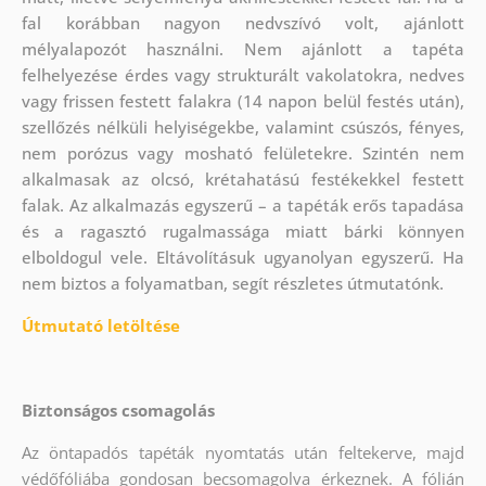
fal korábban nagyon nedvszívó volt, ajánlott
mélyalapozót használni. Nem ajánlott a tapéta
felhelyezése érdes vagy strukturált vakolatokra, nedves
vagy frissen festett falakra (14 napon belül festés után),
szellőzés nélküli helyiségekbe, valamint csúszós, fényes,
nem porózus vagy mosható felületekre. Szintén nem
alkalmasak az olcsó, krétahatású festékekkel festett
falak. Az alkalmazás egyszerű – a tapéták erős tapadása
és a ragasztó rugalmassága miatt bárki könnyen
elboldogul vele. Eltávolításuk ugyanolyan egyszerű. Ha
nem biztos a folyamatban, segít részletes útmutatónk.
Útmutató letöltése
Biztonságos csomagolás
Az öntapadós tapéták nyomtatás után feltekerve, majd
védőfóliába gondosan becsomagolva érkeznek. A fólián