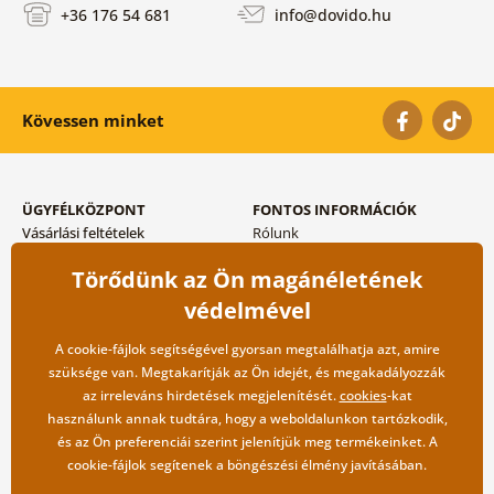
+36 176 54 681
info@dovido.hu
Kövessen minket
ÜGYFÉLKÖZPONT
FONTOS INFORMÁCIÓK
Vásárlási feltételek
Rólunk
Adatvédelem tárolása
Gyakori kérdések
Törődünk az Ön magánéletének
Szállítási és fizetési módok
Blog
Vissza küldés esetében
Kapcsolat
védelmével
Nagykereskedelmi
együttműködés
A cookie-fájlok segítségével gyorsan megtalálhatja azt, amire
szüksége van. Megtakarítják az Ön idejét, és megakadályozzák
az irreleváns hirdetések megjelenítését.
cookies
-kat
használunk annak tudtára, hogy a weboldalunkon tartózkodik,
és az Ön preferenciái szerint jelenítjük meg termékeinket. A
cookie-fájlok segítenek a böngészési élmény javításában.