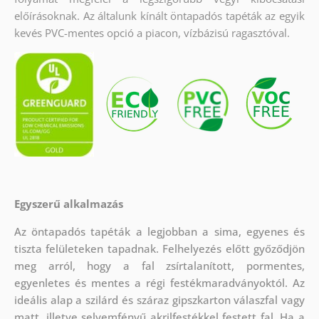
előírásoknak. Az általunk kínált öntapadós tapéták az egyik
kevés PVC-mentes opció a piacon, vízbázisú ragasztóval.
Egyszerű alkalmazás
Az öntapadós tapéták a legjobban a sima, egyenes és
tiszta felületeken tapadnak. Felhelyezés előtt győződjön
meg arról, hogy a fal zsírtalanított, pormentes,
egyenletes és mentes a régi festékmaradványoktól. Az
ideális alap a szilárd és száraz gipszkarton válaszfal vagy
matt, illetve selyemfényű akrilfestékkel festett fal. Ha a