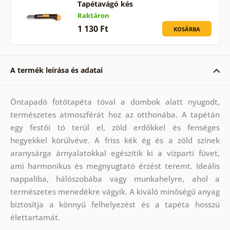
Tapétavágó kés
Raktáron
1 130 Ft
KOSÁRBA
A termék leírása és adatai
Öntapadó fotótapéta tóval a dombok alatt nyugodt,
természetes atmoszférát hoz az otthonába. A tapétán
egy festői tó terül el, zöld erdőkkel és fenséges
hegyekkel körülvéve. A friss kék ég és a zöld színek
aranysárga árnyalatokkal egészítik ki a vízparti füvet,
ami harmonikus és megnyugtató érzést teremt. Ideális
nappaliba, hálószobába vagy munkahelyre, ahol a
természetes menedékre vágyik. A kiváló minőségű anyag
biztosítja a könnyű felhelyezést és a tapéta hosszú
élettartamát.