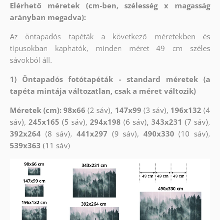
Elérhető méretek (cm-ben, szélesség x magasság
arányban megadva):
Az öntapadós tapéták a következő méretekben és
típusokban kaphatók, minden méret 49 cm széles
sávokból áll.
1) Öntapadós fotótapéták - standard méretek (a
tapéta mintája változatlan, csak a méret változik)
Méretek (cm): 98x66
(2 sáv),
147x99
(3 sáv),
196x132
(4
sáv),
245x165
(5 sáv),
294x198
(6 sáv),
343x231
(7 sáv),
392x264
(8 sáv),
441x297
(9 sáv),
490x330
(10 sáv),
539x363
(11 sáv)