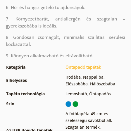
6. Hő- és hangszigetelő tulajdonságok.
7. Környezetbarát, antiallergén és szagtalan –
gyerekszobába is ideális.
8. Gondosan csomagolt, minimális szállítási sérülési
kockázattal.
9. Könnyen alkalmazható és eltávolítható.
Kategória
Öntapadó tapéták
Irodába
,
Nappaliba
,
Elhelyezés
Előszobába
,
Hálószobába
Tapéta technológia
Lemosható
,
Öntapadós
Szín
A fotótapéta 49 cm-es
szélességű sávokból áll
,
Szagtalan termék,
Az USP dovido tapéták