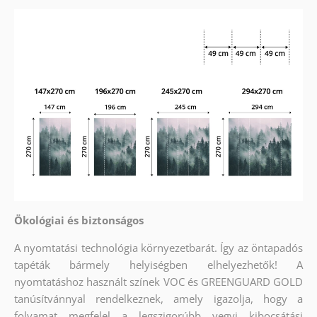
Ökológiai és biztonságos
A nyomtatási technológia környezetbarát. Így az öntapadós
tapéták bármely helyiségben elhelyezhetők! A
nyomtatáshoz használt színek VOC és GREENGUARD GOLD
tanúsítvánnyal rendelkeznek, amely igazolja, hogy a
folyamat megfelel a legszigorúbb vegyi kibocsátási