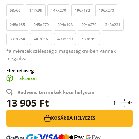
98x66
147x99
147x270
196x132
196x270
245x165
245x270
294x198
294x270
343x231
392x264
441x297
490x330
539x363
*a méretek szélesség x magasság cm-ben vannak
megadva.
Elérhetőség:
raktáron
Kedvenc termékek közé helyezni
13 905 Ft
+
db
-
KOSÁRBA HELYEZÉS