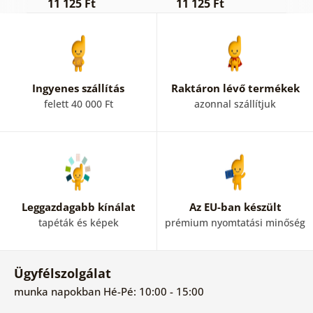
11 125 Ft
11 125 Ft
1
Ingyenes szállítás
Raktáron lévő termékek
felett 40 000 Ft
azonnal szállítjuk
Leggazdagabb kínálat
Az EU-ban készült
tapéták és képek
prémium nyomtatási minőség
Ügyfélszolgálat
munka napokban Hé-Pé: 10:00 - 15:00