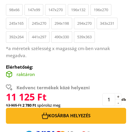
98x66
147x99
147x270
196x132
196x270
245x165
245x270
294x198
294x270
343x231
392x264
441x297
490x330
539x363
*a méretek szélesség x magasság cm-ben vannak
megadva.
Elérhetőség:
raktáron
Kedvenc termékek közé helyezni
11 125 Ft
+
db
-
13 905 Ft
2 780 Ft
spórolsz meg
KOSÁRBA HELYEZÉS