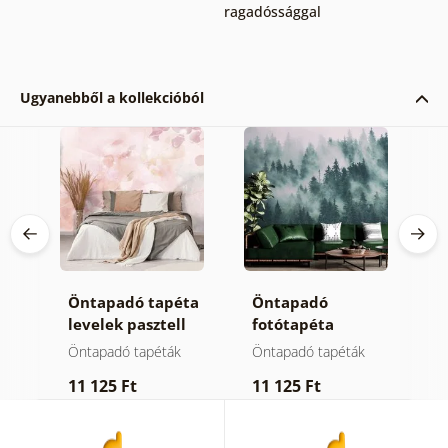
ragadóssággal
Ugyanebből a kollekcióból
Öntapadó tapéta
Öntapadó
Ö
levelek pasztell
fotótapéta
t
színben
hegyek a ködben
m
Öntapadó tapéták
Öntapadó tapéták
Ö
11 125 Ft
11 125 Ft
1