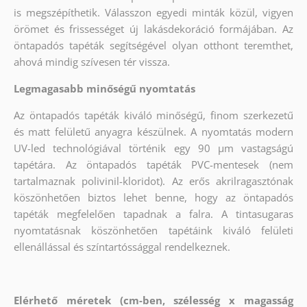
is megszépíthetik. Válasszon egyedi minták közül, vigyen
örömet és frissességet új lakásdekoráció formájában. Az
öntapadós tapéták segítségével olyan otthont teremthet,
ahová mindig szívesen tér vissza.
Legmagasabb minőségű nyomtatás
Az öntapadós tapéták kiváló minőségű, finom szerkezetű
és matt felületű anyagra készülnek. A nyomtatás modern
UV-led technológiával történik egy 90 µm vastagságú
tapétára. Az öntapadós tapéták PVC-mentesek (nem
tartalmaznak polivinil-kloridot). Az erős akrilragasztónak
köszönhetően biztos lehet benne, hogy az öntapadós
tapéták megfelelően tapadnak a falra. A tintasugaras
nyomtatásnak köszönhetően tapétáink kiváló felületi
ellenállással és színtartóssággal rendelkeznek.
Elérhető méretek (cm-ben, szélesség x magasság