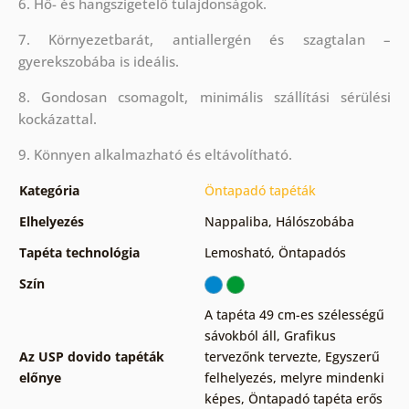
6. Hő- és hangszigetelő tulajdonságok.
7. Környezetbarát, antiallergén és szagtalan –
gyerekszobába is ideális.
8. Gondosan csomagolt, minimális szállítási sérülési
kockázattal.
9. Könnyen alkalmazható és eltávolítható.
Kategória
Öntapadó tapéták
Elhelyezés
Nappaliba
,
Hálószobába
Tapéta technológia
Lemosható
,
Öntapadós
Szín
A tapéta 49 cm-es szélességű
sávokból áll
,
Grafikus
Az USP dovido tapéták
tervezőnk tervezte
,
Egyszerű
előnye
felhelyezés, melyre mindenki
képes
,
Öntapadó tapéta erős