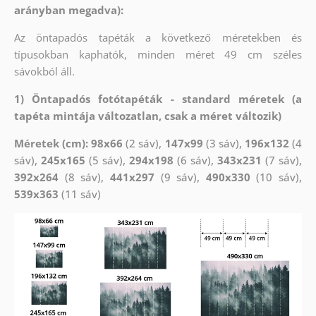
arányban megadva):
Az öntapadós tapéták a következő méretekben és
típusokban kaphatók, minden méret 49 cm széles
sávokból áll.
1) Öntapadós fotótapéták - standard méretek (a
tapéta mintája változatlan, csak a méret változik)
Méretek (cm): 98x66
(2 sáv),
147x99
(3 sáv),
196x132
(4
sáv),
245x165
(5 sáv),
294x198
(6 sáv),
343x231
(7 sáv),
392x264
(8 sáv),
441x297
(9 sáv),
490x330
(10 sáv),
539x363
(11 sáv)