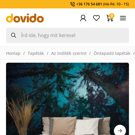
+36 176 54 681
(Hé-Pé: 10 - 15)
0
Honlap
Tapéták
Az indíték szerint
Öntapadó tapéták