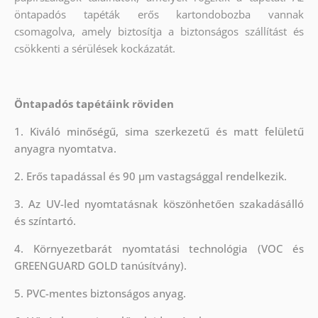
öntapadós tapéták erős kartondobozba vannak
csomagolva, amely biztosítja a biztonságos szállítást és
csökkenti a sérülések kockázatát.
Öntapadós tapétáink röviden
1. Kiváló minőségű, sima szerkezetű és matt felületű
anyagra nyomtatva.
2. Erős tapadással és 90 µm vastagsággal rendelkezik.
3. Az UV-led nyomtatásnak köszönhetően szakadásálló
és színtartó.
4. Környezetbarát nyomtatási technológia (VOC és
GREENGUARD GOLD tanúsítvány).
5. PVC-mentes biztonságos anyag.