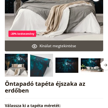
-20% kedvezmény
Kínálat megtekintése
Öntapadó tapéta éjszaka az
erdőben
Válassza ki a tapéta méretét: