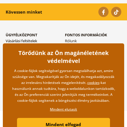
Kövessen minket
ÜGYFÉLKÖZPONT
FONTOS INFORMÁCIÓK
Vásárlási feltételek
Rólunk
Adatvédelem tárolása
Gyakori kérdések
Törődünk az Ön magánéletének
Szállítási és fizetési módok
Blog
Vissza küldés esetében
Kapcsolat
védelmével
Nagykereskedelmi
együttműködés
A cookie-fájlok segítségével gyorsan megtalálhatja azt, amire
szüksége van. Megtakarítják az Ön idejét, és megakadályozzák
az irreleváns hirdetések megjelenítését.
cookies
-kat
használunk annak tudtára, hogy a weboldalunkon tartózkodik,
és az Ön preferenciái szerint jelenítjük meg termékeinket. A
cookie-fájlok segítenek a böngészési élmény javításában.
Mindent elutasít
Copyright ©2019 © Dovido.hu.
Mindent elfogad
Webdesign
Litvanyi.sk
| A webáruházat készítette