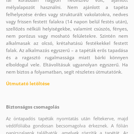
mélyalapozót használni. Nem ajánlott a tapéta
felhelyezése érdes vagy strukturált vakolatokra, nedves
vagy frissen festett falakra (14 napon belül festés után),
szellőzés nélküli helyiségekbe, valamint csúszós, fényes,
nem porózus vagy mosható felületekre. Szintén nem
alkalmasak az olcsó, krétahatású festékekkel festett
falak. Az alkalmazás egyszerű – a tapéták erős tapadása
és a ragasztó rugalmassága miatt bárki könnyen
elboldogul vele. Eltávolításuk ugyanolyan egyszerű. Ha
nem biztos a folyamatban, segít részletes útmutatónk.
Útmutató letöltése
Biztonságos csomagolás
Az öntapadós tapéták nyomtatás után feltekerve, majd
védőfóliába gondosan becsomagolva érkeznek. A fólián
papírszalagok találhatók, amelyek rögzítik a tapétát. Az