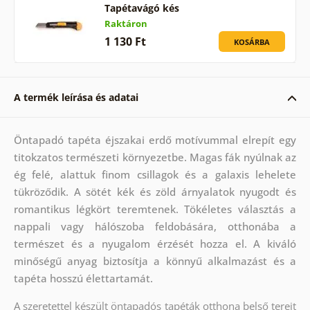
Tapétavágó kés
Raktáron
1 130 Ft
KOSÁRBA
A termék leírása és adatai
Öntapadó tapéta éjszakai erdő motívummal elrepít egy
titokzatos természeti környezetbe. Magas fák nyúlnak az
ég felé, alattuk finom csillagok és a galaxis lehelete
tükröződik. A sötét kék és zöld árnyalatok nyugodt és
romantikus légkört teremtenek. Tökéletes választás a
nappali vagy hálószoba feldobására, otthonába a
természet és a nyugalom érzését hozza el. A kiváló
minőségű anyag biztosítja a könnyű alkalmazást és a
tapéta hosszú élettartamát.
A szeretettel készült öntapadós tapéták otthona belső tereit