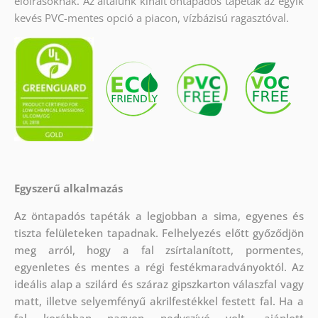
előírásoknak. Az általunk kínált öntapadós tapéták az egyik
kevés PVC-mentes opció a piacon, vízbázisú ragasztóval.
Egyszerű alkalmazás
Az öntapadós tapéták a legjobban a sima, egyenes és
tiszta felületeken tapadnak. Felhelyezés előtt győződjön
meg arról, hogy a fal zsírtalanított, pormentes,
egyenletes és mentes a régi festékmaradványoktól. Az
ideális alap a szilárd és száraz gipszkarton válaszfal vagy
matt, illetve selyemfényű akrilfestékkel festett fal. Ha a
fal korábban nagyon nedvszívó volt, ajánlott