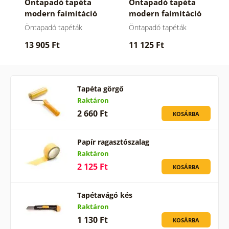
Öntapadó tapéta
Öntapadó tapéta
modern faimitáció
modern faimitáció
feketefehérben
Öntapadó tapéták
Öntapadó tapéták
13 905 Ft
11 125 Ft
Tapéta görgő
Raktáron
2 660 Ft
KOSÁRBA
Papír ragasztószalag
Raktáron
2 125 Ft
KOSÁRBA
Tapétavágó kés
Raktáron
1 130 Ft
KOSÁRBA