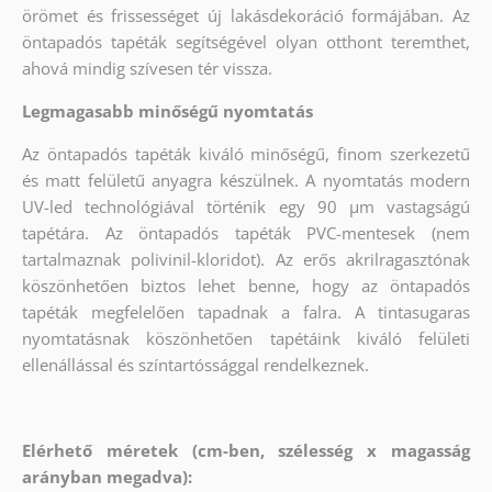
örömet és frissességet új lakásdekoráció formájában. Az
öntapadós tapéták segítségével olyan otthont teremthet,
ahová mindig szívesen tér vissza.
Legmagasabb minőségű nyomtatás
Az öntapadós tapéták kiváló minőségű, finom szerkezetű
és matt felületű anyagra készülnek. A nyomtatás modern
UV-led technológiával történik egy 90 µm vastagságú
tapétára. Az öntapadós tapéták PVC-mentesek (nem
tartalmaznak polivinil-kloridot). Az erős akrilragasztónak
köszönhetően biztos lehet benne, hogy az öntapadós
tapéták megfelelően tapadnak a falra. A tintasugaras
nyomtatásnak köszönhetően tapétáink kiváló felületi
ellenállással és színtartóssággal rendelkeznek.
Elérhető méretek (cm-ben, szélesség x magasság
arányban megadva):