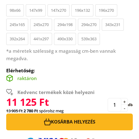
98x66
147x99
147x270
196x132
196x270
245x165
245x270
294x198
294x270
343x231
392x264
441x297
490x330
539x363
*a méretek szélesség x magasság cm-ben vannak
megadva.
Elérhetőség:
raktáron
Kedvenc termékek közé helyezni
11 125 Ft
+
db
-
13 905 Ft
2 780 Ft
spórolsz meg
KOSÁRBA HELYEZÉS