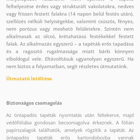
felhelyezése érdes vagy strukturált vakolatokra, nedves
vagy frissen festett falakra (14 napon belül festés után),
szellőzés nélküli helyiségekbe, valamint csúszós, fényes,
nem porózus vagy mosható felületekre. Szintén nem
alkalmasak az olcsó, krétahatású festékekkel festett
falak. Az alkalmazás egyszerű – a tapéták erős tapadása
és a ragasztó rugalmassága miatt bárki könnyen
elboldogul vele. Eltávolításuk ugyanolyan egyszerű. Ha
nem biztos a folyamatban, segít részletes útmutatónk.
Útmutató letöltése
Biztonságos csomagolás
Az öntapadós tapéták nyomtatás után feltekerve, majd
védőfóliába gondosan becsomagolva érkeznek. A fólián
papírszalagok találhatók, amelyek rögzítik a tapétát. Az
öntapadós tapéták erős kartondobozba vannak