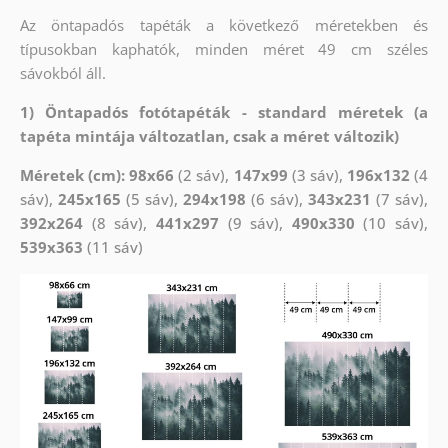
Az öntapadós tapéták a következő méretekben és
típusokban kaphatók, minden méret 49 cm széles
sávokból áll.
1) Öntapadós fotótapéták - standard méretek (a
tapéta mintája változatlan, csak a méret változik)
Méretek (cm): 98x66
(2 sáv),
147x99
(3 sáv),
196x132
(4
sáv),
245x165
(5 sáv),
294x198
(6 sáv),
343x231
(7 sáv),
392x264
(8 sáv),
441x297
(9 sáv),
490x330
(10 sáv),
539x363
(11 sáv)