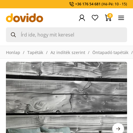
+36 176 54 681
(Hé-Pé: 10 - 15)
0
Honlap
Tapéták
Az indíték szerint
Öntapadó tapéták