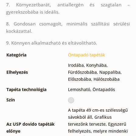
7. Környezetbarát, antiallergén és szagtalan –
gyerekszobába is ideális.
8. Gondosan csomagolt, minimális szállítási sérülési
kockázattal.
9. Könnyen alkalmazható és eltávolítható.
Kategória
Öntapadó tapéták
Irodába
,
Konyhába
,
Elhelyezés
Fürdőszobába
,
Nappaliba
,
Előszobába
,
Hálószobába
Tapéta technológia
Lemosható
,
Öntapadós
Szín
A tapéta 49 cm-es szélességű
sávokból áll
,
Grafikus
Az USP dovido tapéták
tervezőnk tervezte
,
Egyszerű
előnye
felhelyezés, melyre mindenki