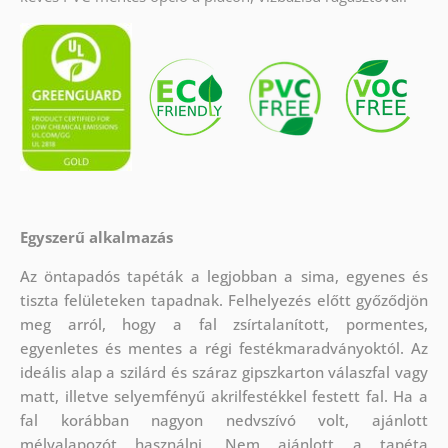
Egyszerű alkalmazás
Az öntapadós tapéták a legjobban a sima, egyenes és
tiszta felületeken tapadnak. Felhelyezés előtt győződjön
meg arról, hogy a fal zsírtalanított, pormentes,
egyenletes és mentes a régi festékmaradványoktól. Az
ideális alap a szilárd és száraz gipszkarton válaszfal vagy
matt, illetve selyemfényű akrilfestékkel festett fal. Ha a
fal korábban nagyon nedvszívó volt, ajánlott
mélyalapozót használni. Nem ajánlott a tapéta