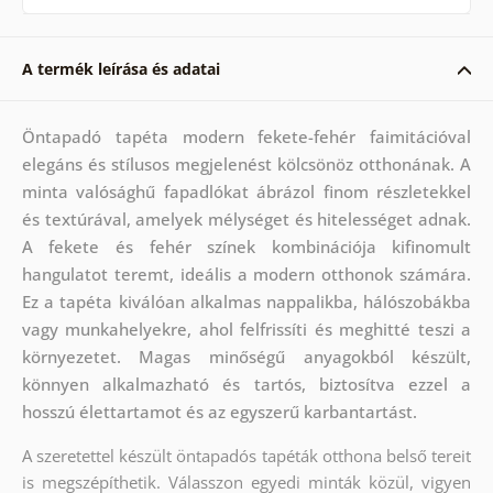
A termék leírása és adatai
Öntapadó tapéta modern fekete-fehér faimitációval
elegáns és stílusos megjelenést kölcsönöz otthonának. A
minta valósághű fapadlókat ábrázol finom részletekkel
és textúrával, amelyek mélységet és hitelességet adnak.
A fekete és fehér színek kombinációja kifinomult
hangulatot teremt, ideális a modern otthonok számára.
Ez a tapéta kiválóan alkalmas nappalikba, hálószobákba
vagy munkahelyekre, ahol felfrissíti és meghitté teszi a
környezetet. Magas minőségű anyagokból készült,
könnyen alkalmazható és tartós, biztosítva ezzel a
hosszú élettartamot és az egyszerű karbantartást.
A szeretettel készült öntapadós tapéták otthona belső tereit
is megszépíthetik. Válasszon egyedi minták közül, vigyen