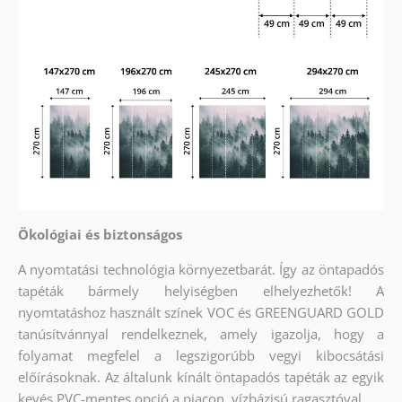
Ökológiai és biztonságos
A nyomtatási technológia környezetbarát. Így az öntapadós
tapéták bármely helyiségben elhelyezhetők! A
nyomtatáshoz használt színek VOC és GREENGUARD GOLD
tanúsítvánnyal rendelkeznek, amely igazolja, hogy a
folyamat megfelel a legszigorúbb vegyi kibocsátási
előírásoknak. Az általunk kínált öntapadós tapéták az egyik
kevés PVC-mentes opció a piacon, vízbázisú ragasztóval.