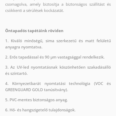
csomagolva, amely biztosítja a biztonságos szállítást és
csökkenti a sérülések kockázatát.
Öntapadós tapétáink röviden
1. Kiváló minőségű, sima szerkezetű és matt felületű
anyagra nyomtatva.
2. Erős tapadással és 90 µm vastagsággal rendelkezik.
3. Az UV-led nyomtatásnak köszönhetően szakadásálló
és színtartó.
4. Környezetbarát nyomtatási technológia (VOC és
GREENGUARD GOLD tanúsítvány).
5. PVC-mentes biztonságos anyag.
6. Hő- és hangszigetelő tulajdonságok.