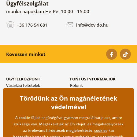
Ügyfélszolgálat
munka napokban Hé-Pé: 10:00 - 15:00
+36 176 54 681
info@dovido.hu
Kövessen minket
ÜGYFÉLKÖZPONT
FONTOS INFORMÁCIÓK
Vásárlási feltételek
Rólunk
Adatvédelem tárolása
Gyakori kérdések
Törődünk az Ön magánéletének
Szállítási és fizetési módok
Blog
Vissza küldés esetében
Kapcsolat
védelmével
Nagykereskedelmi
együttműködés
A cookie-fájlok segítségével gyorsan megtalálhatja azt, amire
szüksége van. Megtakarítják az Ön idejét, és megakadályozzák
az irreleváns hirdetések megjelenítését.
cookies
-kat
használunk annak tudtára, hogy a weboldalunkon tartózkodik,