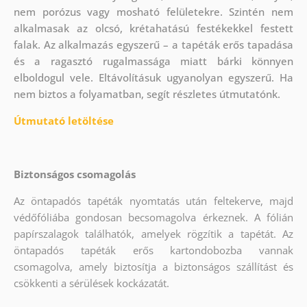
nem porózus vagy mosható felületekre. Szintén nem
alkalmasak az olcsó, krétahatású festékekkel festett
falak. Az alkalmazás egyszerű – a tapéták erős tapadása
és a ragasztó rugalmassága miatt bárki könnyen
elboldogul vele. Eltávolításuk ugyanolyan egyszerű. Ha
nem biztos a folyamatban, segít részletes útmutatónk.
Útmutató letöltése
Biztonságos csomagolás
Az öntapadós tapéták nyomtatás után feltekerve, majd
védőfóliába gondosan becsomagolva érkeznek. A fólián
papírszalagok találhatók, amelyek rögzítik a tapétát. Az
öntapadós tapéták erős kartondobozba vannak
csomagolva, amely biztosítja a biztonságos szállítást és
csökkenti a sérülések kockázatát.