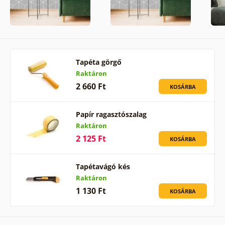
Tapéta görgő
Raktáron
2 660 Ft
KOSÁRBA
Papír ragasztószalag
Raktáron
2 125 Ft
KOSÁRBA
Tapétavágó kés
Raktáron
1 130 Ft
KOSÁRBA