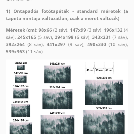
1) Öntapadós fotótapéták - standard méretek (a
tapéta mintája változatlan, csak a méret változik)
Méretek (cm): 98x66
(2 sáv),
147x99
(3 sáv),
196x132
(4
sáv),
245x165
(5 sáv),
294x198
(6 sáv),
343x231
(7 sáv),
392x264
(8 sáv),
441x297
(9 sáv),
490x330
(10 sáv),
539x363
(11 sáv)