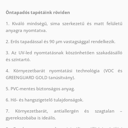
Öntapadós tapétáink röviden
1. Kiváló minőségű, sima szerkezetű és matt felületű
anyagra nyomtatva.
2. Erős tapadással és 90 µm vastagsággal rendelkezik.
3. Az UV-led nyomtatásnak köszönhetően szakadásálló
és színtartó.
4. Környezetbarát nyomtatási technológia (VOC és
GREENGUARD GOLD tanúsítvány).
5. PVC-mentes biztonságos anyag.
6. Hő- és hangszigetelő tulajdonságok.
7. Környezetbarát, antiallergén és szagtalan –
gyerekszobába is ideális.