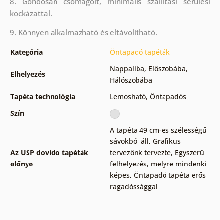
8. Gondosan csomagolt, minimális szállítási sérülési
kockázattal.
9. Könnyen alkalmazható és eltávolítható.
Kategória
Öntapadó tapéták
Nappaliba
,
Előszobába
,
Elhelyezés
Hálószobába
Tapéta technológia
Lemosható
,
Öntapadós
Szín
A tapéta 49 cm-es szélességű
sávokból áll
,
Grafikus
Az USP dovido tapéták
tervezőnk tervezte
,
Egyszerű
előnye
felhelyezés, melyre mindenki
képes
,
Öntapadó tapéta erős
ragadóssággal