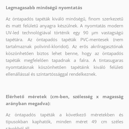
Legmagasabb minőségű nyomtatás
Az öntapadós tapéták kiváló minőségű, finom szerkezetű
és matt felületű anyagra készülnek. A nyomtatás modern
UV-led technológiával történik egy 90 µm vastagságú
tapétára. Az öntapadós tapéták PVC-mentesek (nem
tartalmaznak polivinil-kloridot). Az erős akrilragasztónak
köszönhetően biztos lehet benne, hogy az öntapadós
tapéták megfelelően tapadnak a falra. A tintasugaras
nyomtatásnak köszönhetően tapétáink kiváló felületi
ellenállással és színtartóssággal rendelkeznek.
Elérhető méretek (cm-ben, szélesség x magasság
arányban megadva):
Az öntapadós tapéták a következő méretekben és
típusokban kaphatók, minden méret 49 cm széles
sávokból áll.