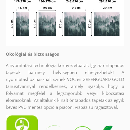
Ökológiai és biztonságos
A nyomtatási technológia környezetbarát. Így az öntapadós
tapéták bármely helyiségben elhelyezhetők! A
nyomtatáshoz használt színek VOC és GREENGUARD GOLD
tanúsítvánnyal rendelkeznek, amely igazolja, hogy a
folyamat megfelel a legszigorúbb vegyi kibocsátási
előírásoknak. Az általunk kínált öntapadós tapéták az egyik
kevés PVC-mentes opció a piacon, vízbázisú ragasztóval.