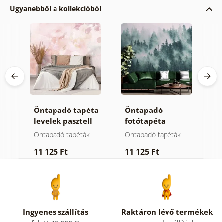
Ugyanebből a kollekcióból
Öntapadó tapéta
Öntapadó
Ö
e
levelek pasztell
fotótapéta
t
színben
hegyek a ködben
m
Öntapadó tapéták
Öntapadó tapéták
Ö
11 125 Ft
11 125 Ft
1
Ingyenes szállítás
Raktáron lévő termékek