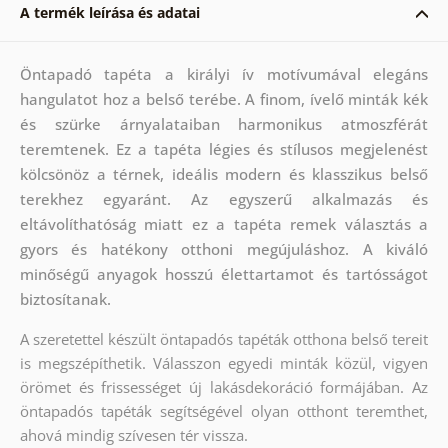
A termék leírása és adatai
Öntapadó tapéta a királyi ív motívumával elegáns
hangulatot hoz a belső terébe. A finom, ívelő minták kék
és szürke árnyalataiban harmonikus atmoszférát
teremtenek. Ez a tapéta légies és stílusos megjelenést
kölcsönöz a térnek, ideális modern és klasszikus belső
terekhez egyaránt. Az egyszerű alkalmazás és
eltávolíthatóság miatt ez a tapéta remek választás a
gyors és hatékony otthoni megújuláshoz. A kiváló
minőségű anyagok hosszú élettartamot és tartósságot
biztosítanak.
A szeretettel készült öntapadós tapéták otthona belső tereit
is megszépíthetik. Válasszon egyedi minták közül, vigyen
örömet és frissességet új lakásdekoráció formájában. Az
öntapadós tapéták segítségével olyan otthont teremthet,
ahová mindig szívesen tér vissza.