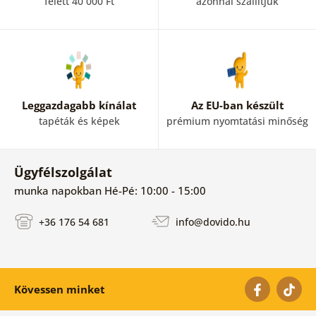
felett 40 000 Ft
azonnal szállítjuk
Leggazdagabb kínálat
Az EU-ban készült
tapéták és képek
prémium nyomtatási minőség
Ügyfélszolgálat
munka napokban Hé-Pé: 10:00 - 15:00
+36 176 54 681
info@dovido.hu
Kövessen minket