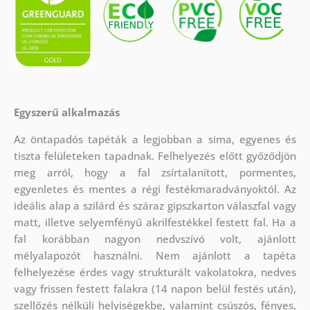
Egyszerű alkalmazás
Az öntapadós tapéták a legjobban a sima, egyenes és
tiszta felületeken tapadnak. Felhelyezés előtt győződjön
meg arról, hogy a fal zsírtalanított, pormentes,
egyenletes és mentes a régi festékmaradványoktól. Az
ideális alap a szilárd és száraz gipszkarton válaszfal vagy
matt, illetve selyemfényű akrilfestékkel festett fal. Ha a
fal korábban nagyon nedvszívó volt, ajánlott
mélyalapozót használni. Nem ajánlott a tapéta
felhelyezése érdes vagy strukturált vakolatokra, nedves
vagy frissen festett falakra (14 napon belül festés után),
szellőzés nélküli helyiségekbe, valamint csúszós, fényes,