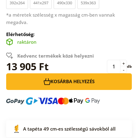
392x264
441x297
490x330
539x363
*a méretek szélesség x magasság cm-ben vannak
megadva.
Elérhetőség:
raktáron
Kedvenc termékek közé helyezni
13 905 Ft
+
db
-
KOSÁRBA HELYEZÉS
A tapéta 49 cm-es szélességű sávokból áll