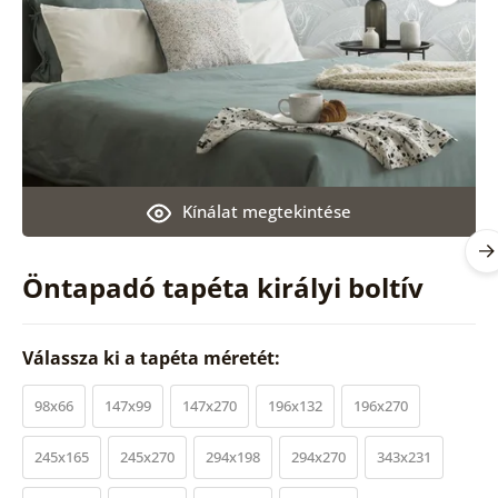
Kínálat megtekintése
Öntapadó tapéta királyi boltív
Válassza ki a tapéta méretét:
98x66
147x99
147x270
196x132
196x270
245x165
245x270
294x198
294x270
343x231