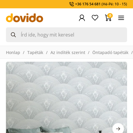
+36 176 54 681
(Hé-Pé: 10 - 15)
0
Honlap
Tapéták
Az indíték szerint
Öntapadó tapéták