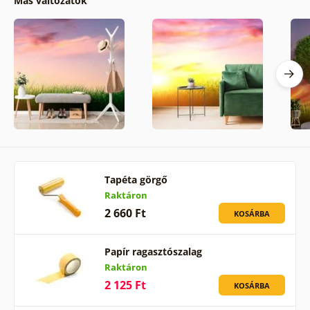
Más változatok
Tapéta görgő
Raktáron
2 660 Ft
KOSÁRBA
Papír ragasztószalag
Raktáron
2 125 Ft
KOSÁRBA