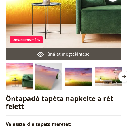
-20% kedvezmény
Kínálat megtekintése
Öntapadó tapéta napkelte a rét
felett
Válassza ki a tapéta méretét: