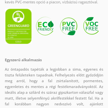
kevés PVC-mentes opció a piacon, vízbázisú ragasztóval.
Egyszerű alkalmazás
Az öntapadós tapéták a legjobban a sima, egyenes és
tiszta felületeken tapadnak. Felhelyezés előtt győződjön
meg arról, hogy a fal zsírtalanított, pormentes,
egyenletes és mentes a régi festékmaradványoktól. Az
ideális alap a szilárd és száraz gipszkarton válaszfal vagy
matt, illetve selyemfényű akrilfestékkel festett fal. Ha a
fal korábban nagyon nedvszívó volt, ajánlott