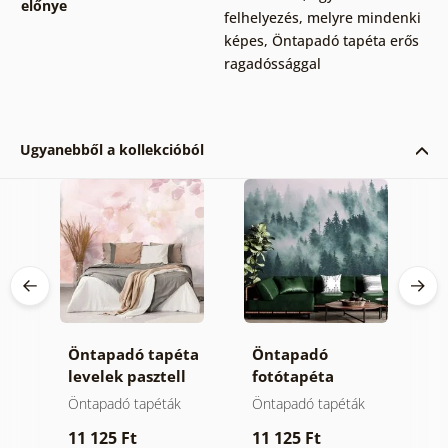
előnye
felhelyezés, melyre mindenki
képes
,
Öntapadó tapéta erős
ragadóssággal
Ugyanebből a kollekcióból
Öntapadó tapéta
Öntapadó
Ö
 ég
levelek pasztell
fotótapéta
t
színben
hegyek a ködben
m
Öntapadó tapéták
Öntapadó tapéták
Ö
11 125 Ft
11 125 Ft
1