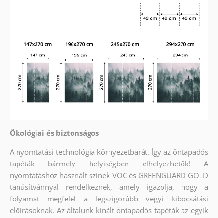
Ökológiai és biztonságos
A nyomtatási technológia környezetbarát. Így az öntapadós
tapéták bármely helyiségben elhelyezhetők! A
nyomtatáshoz használt színek VOC és GREENGUARD GOLD
tanúsítvánnyal rendelkeznek, amely igazolja, hogy a
folyamat megfelel a legszigorúbb vegyi kibocsátási
előírásoknak. Az általunk kínált öntapadós tapéták az egyik