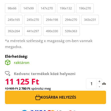
98x66
147x99
147x270
196x132
196x270
245x165
245x270
294x198
294x270
343x231
392x264
441x297
490x330
539x363
*a méretek szélesség x magasság cm-ben vannak
megadva.
Elérhetőség:
raktáron
Kedvenc termékek közé helyezni
11 125 Ft
+
db
-
13 905 Ft
2 780 Ft
spórolsz meg
KOSÁRBA HELYEZÉS