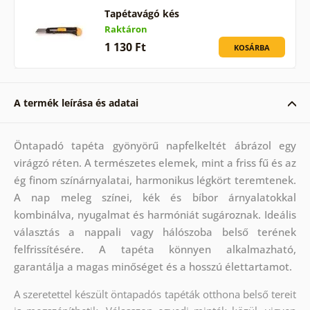
Tapétavágó kés
Raktáron
1 130 Ft
KOSÁRBA
A termék leírása és adatai
Öntapadó tapéta gyönyörű napfelkeltét ábrázol egy
virágzó réten. A természetes elemek, mint a friss fű és az
ég finom színárnyalatai, harmonikus légkört teremtenek.
A nap meleg színei, kék és bíbor árnyalatokkal
kombinálva, nyugalmat és harmóniát sugároznak. Ideális
választás a nappali vagy hálószoba belső terének
felfrissítésére. A tapéta könnyen alkalmazható,
garantálja a magas minőséget és a hosszú élettartamot.
A szeretettel készült öntapadós tapéták otthona belső tereit