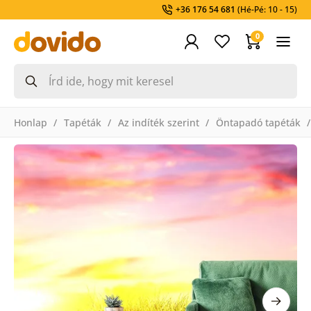
+36 176 54 681
(Hé-Pé: 10 - 15)
0
Honlap
Tapéták
Az indíték szerint
Öntapadó tapéták