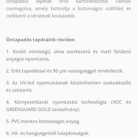
öntapadós tapéták erős kartondobozba vannak
csomagolva, amely biztosítja a biztonságos szállítást és
csökkenti a sérülések kockázatát.
Öntapadós tapétáink röviden
1. Kiváló minőségű, sima szerkezetű és matt felületű
anyagra nyomtatva.
2. Erős tapadással és 90 µm vastagsággal rendelkezik.
3. Az UV-led nyomtatásnak köszönhetően szakadásálló
és színtartó.
4. Környezetbarát nyomtatási technológia (VOC és
GREENGUARD GOLD tanúsítvány).
5. PVC-mentes biztonságos anyag.
6. Hő- és hangszigetelő tulajdonságok.