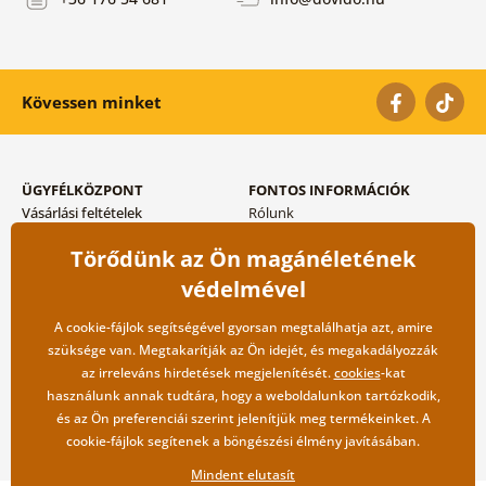
Kövessen minket
ÜGYFÉLKÖZPONT
FONTOS INFORMÁCIÓK
Vásárlási feltételek
Rólunk
Adatvédelem tárolása
Gyakori kérdések
Törődünk az Ön magánéletének
Szállítási és fizetési módok
Blog
Vissza küldés esetében
Kapcsolat
védelmével
Nagykereskedelmi
együttműködés
A cookie-fájlok segítségével gyorsan megtalálhatja azt, amire
szüksége van. Megtakarítják az Ön idejét, és megakadályozzák
az irreleváns hirdetések megjelenítését.
cookies
-kat
használunk annak tudtára, hogy a weboldalunkon tartózkodik,
és az Ön preferenciái szerint jelenítjük meg termékeinket. A
cookie-fájlok segítenek a böngészési élmény javításában.
Mindent elutasít