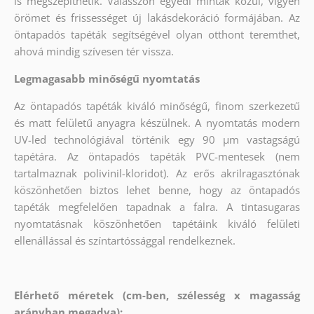
is megszépíthetik. Válasszon egyedi minták közül, vigyen
örömet és frissességet új lakásdekoráció formájában. Az
öntapadós tapéták segítségével olyan otthont teremthet,
ahová mindig szívesen tér vissza.
Legmagasabb minőségű nyomtatás
Az öntapadós tapéták kiváló minőségű, finom szerkezetű
és matt felületű anyagra készülnek. A nyomtatás modern
UV-led technológiával történik egy 90 µm vastagságú
tapétára. Az öntapadós tapéták PVC-mentesek (nem
tartalmaznak polivinil-kloridot). Az erős akrilragasztónak
köszönhetően biztos lehet benne, hogy az öntapadós
tapéták megfelelően tapadnak a falra. A tintasugaras
nyomtatásnak köszönhetően tapétáink kiváló felületi
ellenállással és színtartóssággal rendelkeznek.
Elérhető méretek (cm-ben, szélesség x magasság
arányban megadva):