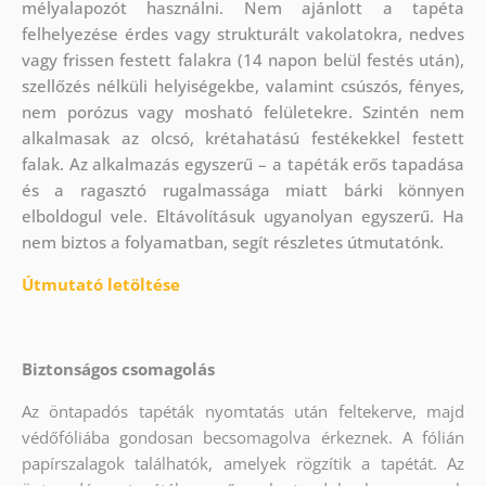
mélyalapozót használni. Nem ajánlott a tapéta
felhelyezése érdes vagy strukturált vakolatokra, nedves
vagy frissen festett falakra (14 napon belül festés után),
szellőzés nélküli helyiségekbe, valamint csúszós, fényes,
nem porózus vagy mosható felületekre. Szintén nem
alkalmasak az olcsó, krétahatású festékekkel festett
falak. Az alkalmazás egyszerű – a tapéták erős tapadása
és a ragasztó rugalmassága miatt bárki könnyen
elboldogul vele. Eltávolításuk ugyanolyan egyszerű. Ha
nem biztos a folyamatban, segít részletes útmutatónk.
Útmutató letöltése
Biztonságos csomagolás
Az öntapadós tapéták nyomtatás után feltekerve, majd
védőfóliába gondosan becsomagolva érkeznek. A fólián
papírszalagok találhatók, amelyek rögzítik a tapétát. Az