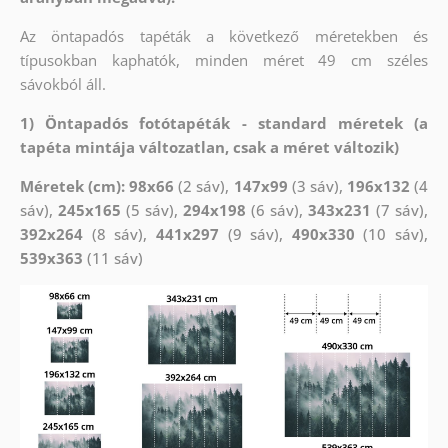
Az öntapadós tapéták a következő méretekben és
típusokban kaphatók, minden méret 49 cm széles
sávokból áll.
1) Öntapadós fotótapéták - standard méretek (a
tapéta mintája változatlan, csak a méret változik)
Méretek (cm): 98x66
(2 sáv),
147x99
(3 sáv),
196x132
(4
sáv),
245x165
(5 sáv),
294x198
(6 sáv),
343x231
(7 sáv),
392x264
(8 sáv),
441x297
(9 sáv),
490x330
(10 sáv),
539x363
(11 sáv)