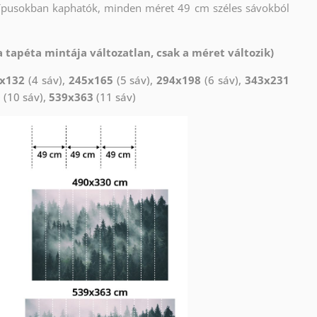
típusokban kaphatók, minden méret 49 cm széles sávokból
 tapéta mintája változatlan, csak a méret változik)
x132
(4 sáv),
245x165
(5 sáv),
294x198
(6 sáv),
343x231
0
(10 sáv),
539x363
(11 sáv)