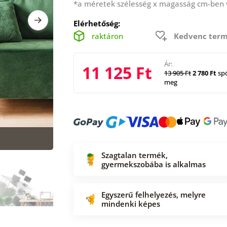
*a méretek szélesség x magasság cm-ben
Elérhetőség:
raktáron
Kedvenc term
Ár:
11 125 Ft
13 905 Ft
2 780 Ft
spó
meg
Szagtalan termék,
gyermekszobába is alkalmas
Egyszerű felhelyezés, melyre
mindenki képes