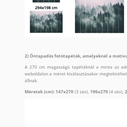
2) Öntapadós fotótapéták, amelyeknél a motív
A 270 cm magasságú tapétáknál a minta az adot
weboldalon a méret kiválasztásakor megtekinthet
állnak.
Méretek (cm): 147x270
(3 sáv),
196x270
(4 sáv),