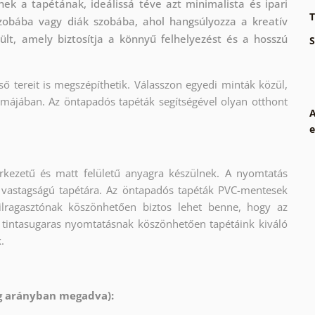
ek a tapétának, ideálissá téve azt minimalista és ipari
T
szobába vagy diák szobába, ahol hangsúlyozza a kreatív
ült, amely biztosítja a könnyű felhelyezést és a hosszú
S
ső tereit is megszépíthetik. Válasszon egyedi minták közül,
rmájában. Az öntapadós tapéták segítségével olyan otthont
A
e
rkezetű és matt felületű anyagra készülnek. A nyomtatás
 vastagságú tapétára. Az öntapadós tapéták PVC-mentesek
krilragasztónak köszönhetően biztos lehet benne, hogy az
 tintasugaras nyomtatásnak köszönhetően tapétáink kiváló
.
ág arányban megadva):