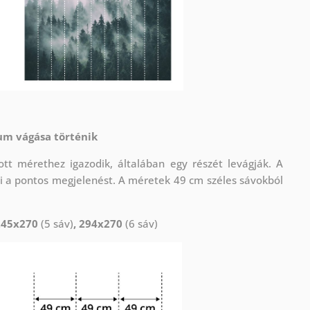
um vágása történik
t mérethez igazodik, általában egy részét levágják. A
i a pontos megjelenést. A méretek 49 cm széles sávokból
245x270
(5 sáv)
, 294x270
(6 sáv)