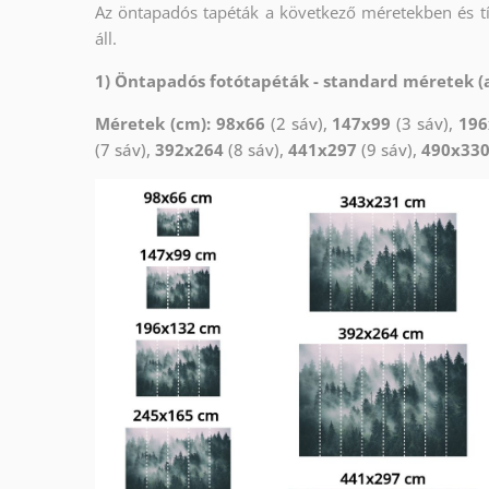
Az öntapadós tapéták a következő méretekben és 
áll.
1) Öntapadós fotótapéták - standard méretek (a
Méretek (cm): 98x66
(2 sáv),
147x99
(3 sáv),
196
(7 sáv),
392x264
(8 sáv),
441x297
(9 sáv),
490x33