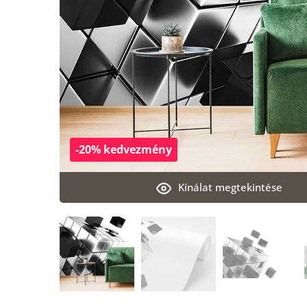
-20% kedvezmény
Kínálat megtekintése