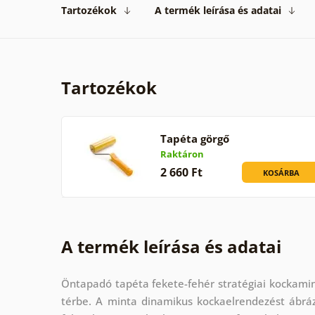
Tartozékok
A termék leírása és adatai
Tartozékok
Tapéta görgő
Raktáron
2 660 Ft
KOSÁRBA
A termék leírása és adatai
Öntapadó tapéta fekete-fehér stratégiai kockami
térbe. A minta dinamikus kockaelrendezést ábráz