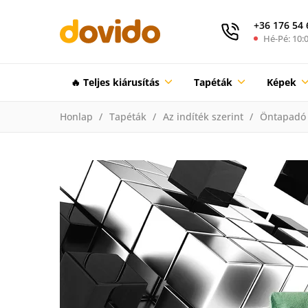
+36 176 54 
Hé-Pé: 10:0
🔥 Teljes kiárusítás
Tapéták
Képek
Honlap
Tapéták
Az indíték szerint
Öntapadó 