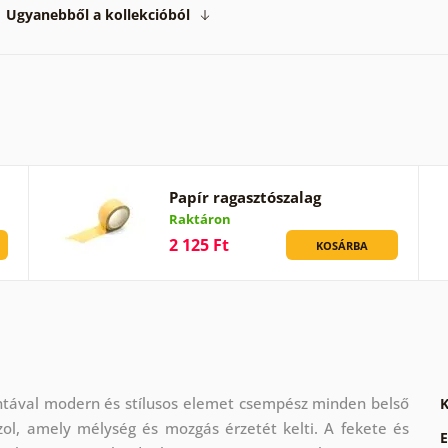
Ugyanebből a kollekcióból
Papír ragasztószalag
Raktáron
2 125 Ft
KOSÁRBA
ntával modern és stílusos elemet csempész minden belső
K
ol, amely mélység és mozgás érzetét kelti. A fekete és
E