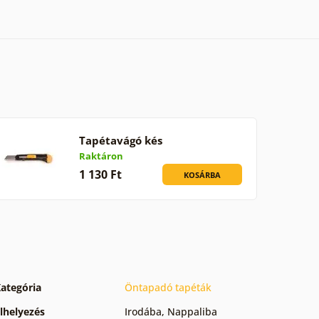
Tapétavágó kés
Raktáron
1 130 Ft
KOSÁRBA
ategória
Öntapadó tapéták
lhelyezés
Irodába
,
Nappaliba