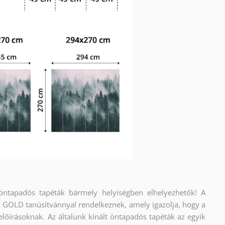
 öntapadós tapéták bármely helyiségben elhelyezhetők! A
OLD tanúsítvánnyal rendelkeznek, amely igazolja, hogy a
előírásoknak. Az általunk kínált öntapadós tapéták az egyik