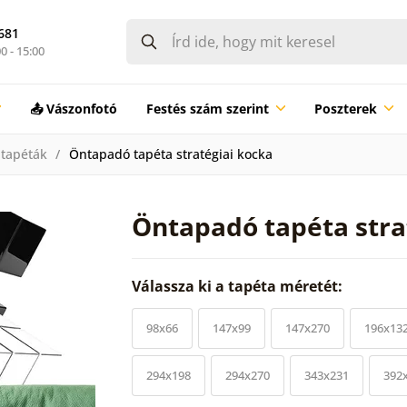
681
0 - 15:00
📤 Vászonfotó
Festés szám szerint
Poszterek
tapéták
Öntapadó tapéta stratégiai kocka
Öntapadó tapéta stra
Válassza ki a tapéta méretét:
98x66
147x99
147x270
196x13
294x198
294x270
343x231
392