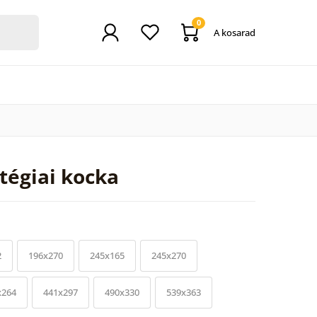
0
A kosarad
tégiai kocka
2
196x270
245x165
245x270
x264
441x297
490x330
539x363