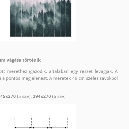
um vágása történik
t mérethez igazodik, általában egy részét levágják. A
i a pontos megjelenést. A méretek 49 cm széles sávokból
245x270
(5 sáv)
, 294x270
(6 sáv)