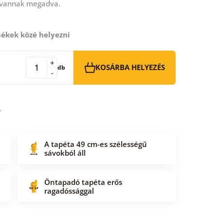
 vannak megadva.
ékek közé helyezni
+
KOSÁRBA HELYEZÉS
db
-
A tapéta 49 cm-es szélességű
sávokból áll
Öntapadó tapéta erős
ragadóssággal