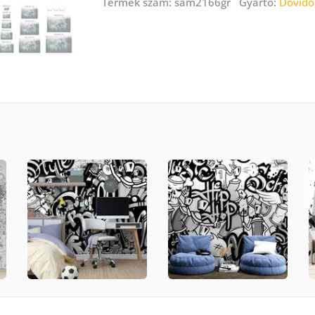
Termék szám: sam2166gr Gyártó:
Dovido