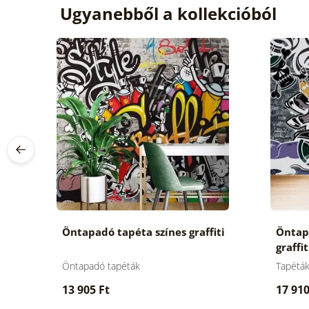
Ugyanebből a kollekcióból
iti
Öntapadó tapéta színes graffiti
Öntapa
graffit
Öntapadó tapéták
Tapétá
13 905 Ft
17 910