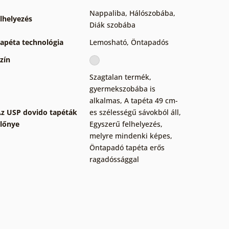
Nappaliba
,
Hálószobába
,
lhelyezés
Diák szobába
apéta technológia
Lemosható
,
Öntapadós
zín
Szagtalan termék,
gyermekszobába is
alkalmas
,
A tapéta 49 cm-
z USP dovido tapéták
es szélességű sávokból áll
,
lőnye
Egyszerű felhelyezés,
melyre mindenki képes
,
Öntapadó tapéta erős
ragadóssággal