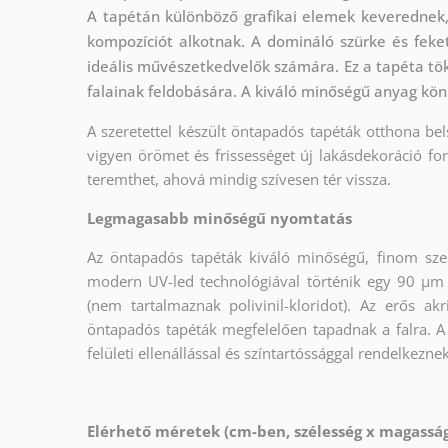
A tapétán különböző grafikai elemek keverednek, m
kompozíciót alkotnak. A domináló szürke és feke
ideális művészetkedvelők számára. Ez a tapéta tök
falainak feldobására. A kiváló minőségű anyag kön
A szeretettel készült öntapadós tapéták otthona bel
vigyen örömet és frissességet új lakásdekoráció fo
teremthet, ahová mindig szívesen tér vissza.
Legmagasabb minőségű nyomtatás
Az öntapadós tapéták kiváló minőségű, finom sze
modern UV-led technológiával történik egy 90 µm
(nem tartalmaznak polivinil-kloridot). Az erős a
öntapadós tapéták megfelelően tapadnak a falra. A
felületi ellenállással és színtartóssággal rendelkeznek
Elérhető méretek (cm-ben, szélesség x magass