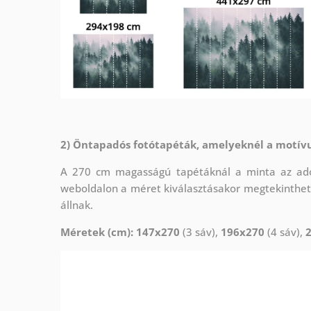
2) Öntapadós fotótapéták, amelyeknél a motív
A 270 cm magasságú tapétáknál a minta az adot
weboldalon a méret kiválasztásakor megtekinthet
állnak.
Méretek (cm): 147x270
(3 sáv),
196x270
(4 sáv),