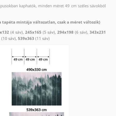
típusokban kaphatók, minden méret 49 cm széles sávokból
 tapéta mintája változatlan, csak a méret változik)
x132
(4 sáv),
245x165
(5 sáv),
294x198
(6 sáv),
343x231
0
(10 sáv),
539x363
(11 sáv)