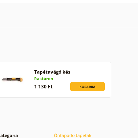
Tapétavágó kés
Raktáron
1 130 Ft
KOSÁRBA
ategória
Öntapadó tapéták