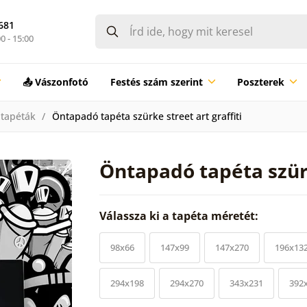
681
0 - 15:00
📤 Vászonfotó
Festés szám szerint
Poszterek
tapéták
Öntapadó tapéta szürke street art graffiti
Öntapadó tapéta szürk
Válassza ki a tapéta méretét:
98x66
147x99
147x270
196x13
294x198
294x270
343x231
392