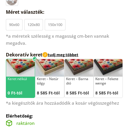
Méret választék:
90x60
120x80
150x100
*a méretek szélesség x magasság cm-ben vannak
megadva.
Dekoratív keret
tudj meg többet
i
Keret nélkül
Keret – Natúr
Keret – Barna
Keret – Fekete
tölgy
dió
wenge
0 Ft-tól
8 585 Ft-tól
8 585 Ft-tól
8 585 Ft-tól
*a kiegészítők ára hozzáadódik a kosár végösszegéhez
Elérhetőség:
raktáron