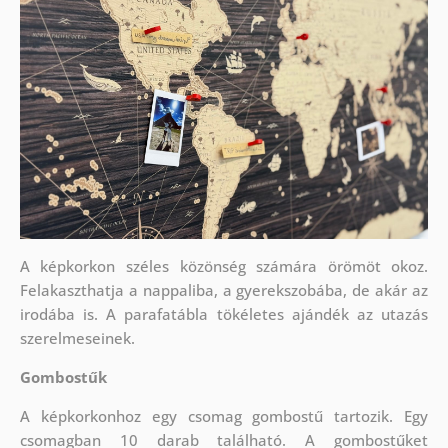
A képkorkon széles közönség számára örömöt okoz.
Felakaszthatja a nappaliba, a gyerekszobába, de akár az
irodába is. A parafatábla tökéletes ajándék az utazás
szerelmeseinek.
Gombostűk
A képkorkonhoz egy csomag gombostű tartozik. Egy
csomagban 10 darab található. A gombostűket