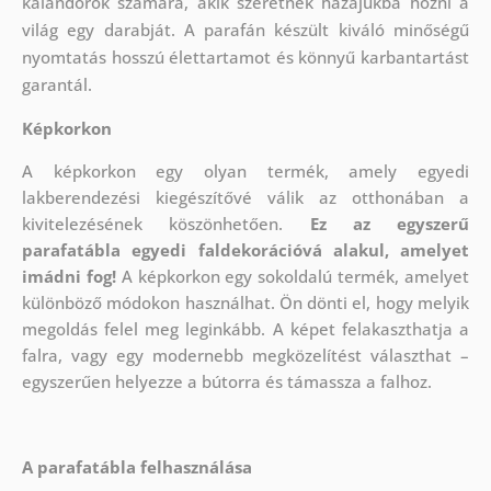
kalandorok számára, akik szeretnék hazájukba hozni a
világ egy darabját. A parafán készült kiváló minőségű
nyomtatás hosszú élettartamot és könnyű karbantartást
garantál.
Képkorkon
A képkorkon egy olyan termék, amely egyedi
lakberendezési kiegészítővé válik az otthonában a
kivitelezésének köszönhetően.
Ez az egyszerű
parafatábla egyedi faldekorációvá alakul, amelyet
imádni fog!
A képkorkon egy sokoldalú termék, amelyet
különböző módokon használhat. Ön dönti el, hogy melyik
megoldás felel meg leginkább. A képet felakaszthatja a
falra, vagy egy modernebb megközelítést választhat –
egyszerűen helyezze a bútorra és támassza a falhoz.
A parafatábla felhasználása