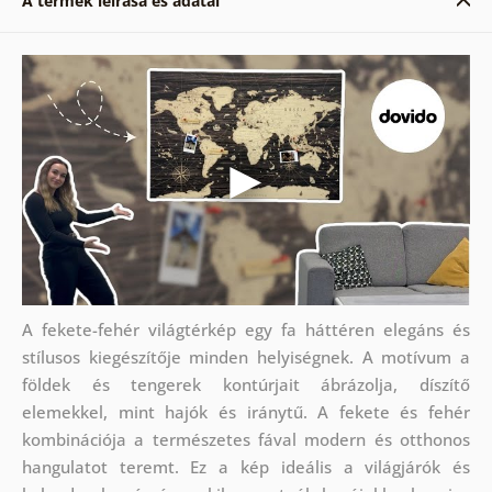
A termék leírása és adatai
A fekete-fehér világtérkép egy fa háttéren elegáns és
stílusos kiegészítője minden helyiségnek. A motívum a
földek és tengerek kontúrjait ábrázolja, díszítő
elemekkel, mint hajók és iránytű. A fekete és fehér
kombinációja a természetes fával modern és otthonos
hangulatot teremt. Ez a kép ideális a világjárók és