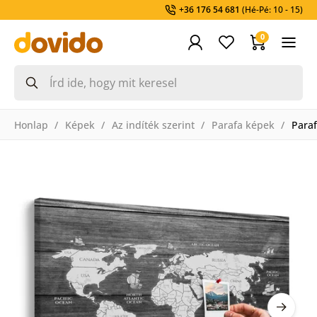
+36 176 54 681
(Hé-Pé: 10 - 15)
0
Honlap
Képek
Az indíték szerint
Parafa képek
Paraf