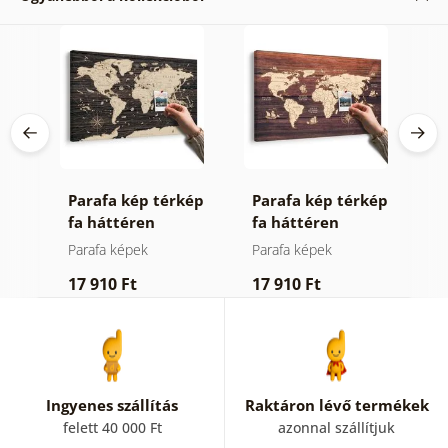
es
Parafa kép térkép
Parafa kép térkép
T
fa háttéren
fa háttéren
d
Parafa képek
Parafa képek
R
17 910 Ft
17 910 Ft
7
Ingyenes szállítás
Raktáron lévő termékek
felett 40 000 Ft
azonnal szállítjuk