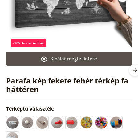
-20% kedvezmény
Kínálat megtekintése
Parafa kép fekete fehér térkép fa
háttéren
Térképtű választék: