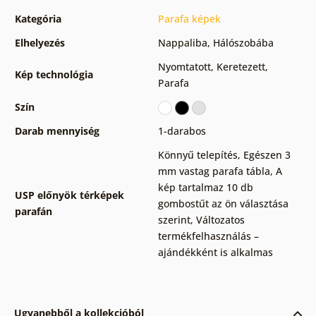
Kategória
Parafa képek
Elhelyezés
Nappaliba
,
Hálószobába
Nyomtatott
,
Keretezett
,
Kép technológia
Parafa
Szín
Darab mennyiség
1-darabos
Könnyű telepítés
,
Egészen 3
mm vastag parafa tábla
,
A
kép tartalmaz 10 db
USP előnyök térképek
gombostűt az ön választása
parafán
szerint
,
Változatos
termékfelhasználás –
ajándékként is alkalmas
Ugyanebből a kollekcióból