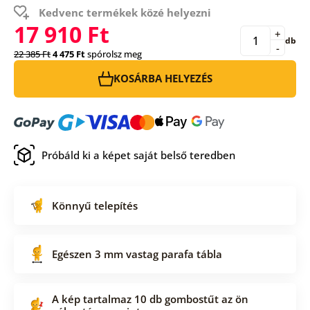
Kedvenc termékek közé helyezni
17 910 Ft
+
db
-
22 385 Ft
4 475 Ft
spórolsz meg
KOSÁRBA HELYEZÉS
Próbáld ki a képet saját belső teredben
Könnyű telepítés
Egészen 3 mm vastag parafa tábla
A kép tartalmaz 10 db gombostűt az ön