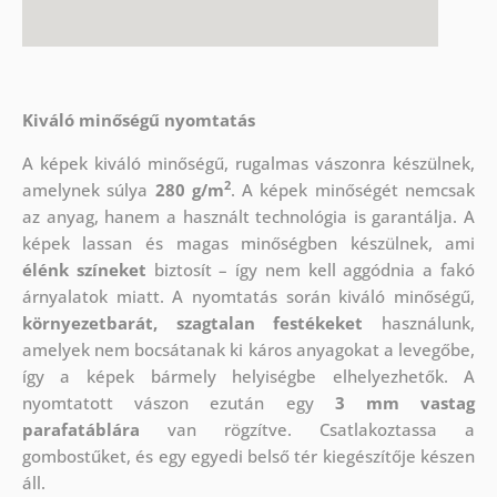
Kiváló minőségű nyomtatás
A képek kiváló minőségű, rugalmas vászonra készülnek,
2
amelynek súlya
280 g/m
. A képek minőségét nemcsak
az anyag, hanem a használt technológia is garantálja. A
képek lassan és magas minőségben készülnek, ami
élénk színeket
biztosít – így nem kell aggódnia a fakó
árnyalatok miatt. A nyomtatás során kiváló minőségű,
környezetbarát, szagtalan festékeket
használunk,
amelyek nem bocsátanak ki káros anyagokat a levegőbe,
így a képek bármely helyiségbe elhelyezhetők. A
nyomtatott vászon ezután egy
3 mm vastag
parafatáblára
van rögzítve. Csatlakoztassa a
gombostűket, és egy egyedi belső tér kiegészítője készen
áll.