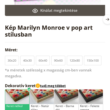
Kínálat megtekintése
Kép Marilyn Monroe v pop art
stílusban
Méret:
30x20
40x30
60x40
90x60
120x80
150x100
*a méretek szélesség x magasság cm-ben vannak
megadva.
Dekoratív keret
tudj meg többet
i
Keret nélkül
Keret – Natúr
Keret – Barna
Keret – Fekete
tölgy
dió
wenge