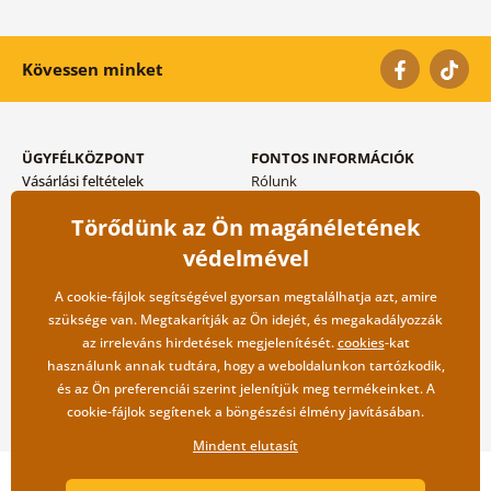
Kövessen minket
ÜGYFÉLKÖZPONT
FONTOS INFORMÁCIÓK
Vásárlási feltételek
Rólunk
Adatvédelem tárolása
Gyakori kérdések
Törődünk az Ön magánéletének
Szállítási és fizetési módok
Blog
Vissza küldés esetében
Kapcsolat
védelmével
Nagykereskedelmi
együttműködés
A cookie-fájlok segítségével gyorsan megtalálhatja azt, amire
szüksége van. Megtakarítják az Ön idejét, és megakadályozzák
az irreleváns hirdetések megjelenítését.
cookies
-kat
használunk annak tudtára, hogy a weboldalunkon tartózkodik,
és az Ön preferenciái szerint jelenítjük meg termékeinket. A
cookie-fájlok segítenek a böngészési élmény javításában.
Mindent elutasít
Copyright ©2019 © Dovido.hu.