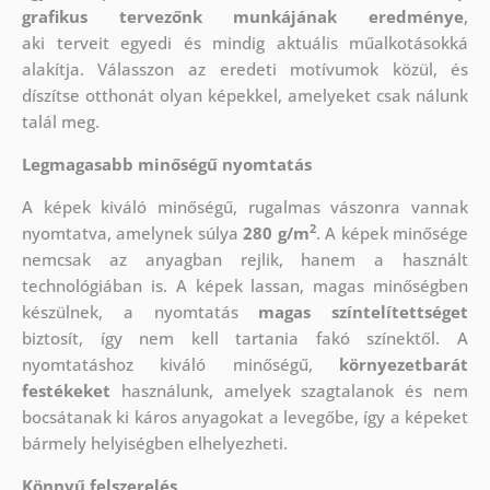
grafikus tervezőnk munkájának eredménye
,
aki
terveit egyedi és mindig aktuális műalkotásokká
alakítja. Válasszon az eredeti motívumok közül, és
díszítse otthonát olyan képekkel, amelyeket csak nálunk
talál meg.
Legmagasabb minőségű nyomtatás
A képek kiváló minőségű, rugalmas vászonra vannak
2
nyomtatva, amelynek súlya
280 g/m
. A képek minősége
nemcsak az anyagban rejlik, hanem a használt
technológiában is. A képek lassan, magas minőségben
készülnek, a nyomtatás
magas színtelítettséget
biztosít, így nem kell tartania fakó színektől. A
nyomtatáshoz kiváló minőségű,
környezetbarát
festékeket
használunk, amelyek szagtalanok és nem
bocsátanak ki káros anyagokat a levegőbe, így a képeket
bármely helyiségben elhelyezheti.
Könnyű felszerelés