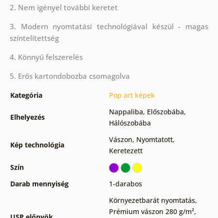
2. Nem igényel további keretet
3. Modern nyomtatási technológiával készül - magas
színtelítettség
4. Könnyű felszerelés
5. Erős kartondobozba csomagolva
Kategória
Pop art képek
Nappaliba
,
Előszobába
,
Elhelyezés
Hálószobába
Vászon
,
Nyomtatott
,
Kép technológia
Keretezett
Szín
Darab mennyiség
1-darabos
Környezetbarát nyomtatás
,
Prémium vászon 280 g/m²
,
USP előnyök