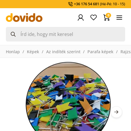
+36 176 54 681
(Hé-Pé: 10 - 15)
0
Honlap
Képek
Az indíték szerint
Parafa képek
Rajz