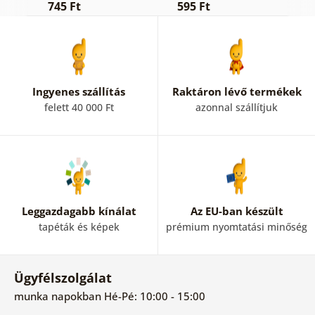
745 Ft
595 Ft
7
Ingyenes szállítás
Raktáron lévő termékek
felett 40 000 Ft
azonnal szállítjuk
Leggazdagabb kínálat
Az EU-ban készült
tapéták és képek
prémium nyomtatási minőség
Ügyfélszolgálat
munka napokban Hé-Pé: 10:00 - 15:00