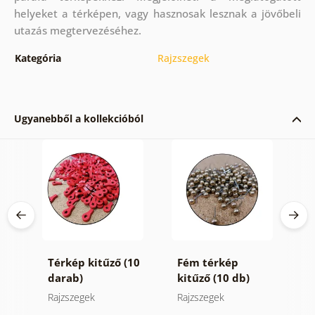
helyeket a térképen, vagy hasznosak lesznak a jövőbeli
utazás megtervezéséhez.
Kategória
Rajzszegek
Ugyanebből a kollekcióból
Térkép kitűző (10
Fém térkép
N
b)
darab)
kitűző (10 db)
k
Rajzszegek
Rajzszegek
R