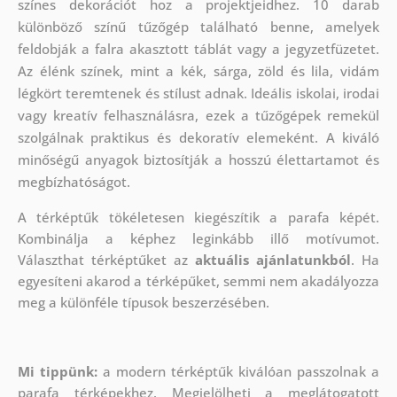
színes dekorációt hoz a projektjeidhez. 10 darab
különböző színű tűzőgép található benne, amelyek
feldobják a falra akasztott táblát vagy a jegyzetfüzetet.
Az élénk színek, mint a kék, sárga, zöld és lila, vidám
légkört teremtenek és stílust adnak. Ideális iskolai, irodai
vagy kreatív felhasználásra, ezek a tűzőgépek remekül
szolgálnak praktikus és dekoratív elemeként. A kiváló
minőségű anyagok biztosítják a hosszú élettartamot és
megbízhatóságot.
A térképtűk tökéletesen kiegészítik a parafa képét.
Kombinálja a képhez leginkább illő motívumot.
Választhat térképtűket az
aktuális ajánlatunkból
. Ha
egyesíteni akarod a térképűket, semmi nem akadályozza
meg a különféle típusok beszerzésében.
Mi tippünk:
a modern térképtűk kiválóan passzolnak a
parafa térképekhez. Megjelölheti a meglátogatott