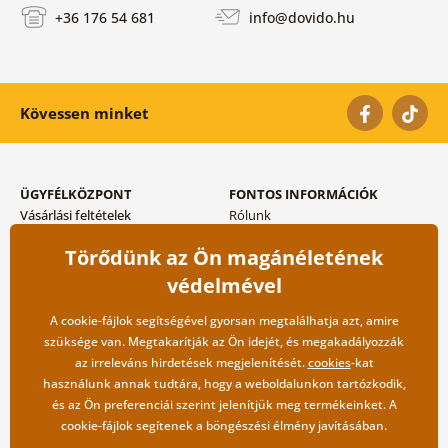
+36 176 54 681
info@dovido.hu
Kövessen minket
ÜGYFÉLKÖZPONT
FONTOS INFORMÁCIÓK
Vásárlási feltételek
Rólunk
Adatvédelem tárolása
Gyakori kérdések
Törődünk az Ön magánéletének
Szállítási és fizetési módok
Blog
Vissza küldés esetében
Kapcsolat
védelmével
Nagykereskedelmi
együttműködés
A cookie-fájlok segítségével gyorsan megtalálhatja azt, amire
szüksége van. Megtakarítják az Ön idejét, és megakadályozzák
az irreleváns hirdetések megjelenítését.
cookies
-kat
használunk annak tudtára, hogy a weboldalunkon tartózkodik,
és az Ön preferenciái szerint jelenítjük meg termékeinket. A
cookie-fájlok segítenek a böngészési élmény javításában.