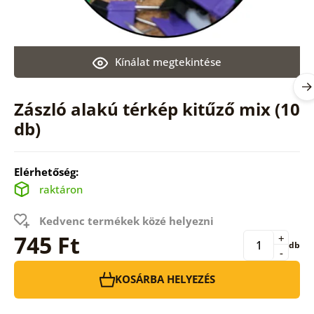
Kínálat megtekintése
Zászló alakú térkép kitűző mix (10
db)
Elérhetőség:
raktáron
Kedvenc termékek közé helyezni
745 Ft
+
db
-
KOSÁRBA HELYEZÉS