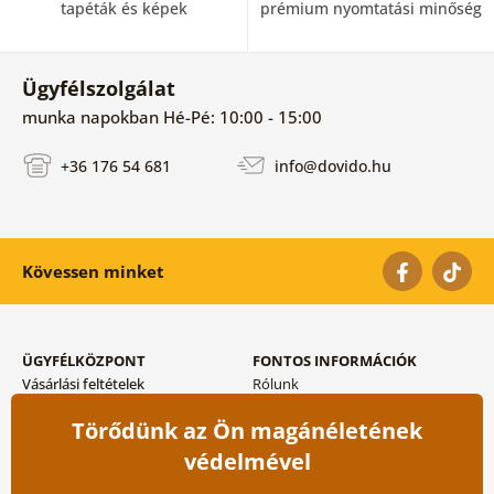
tapéták és képek
prémium nyomtatási minőség
Ügyfélszolgálat
munka napokban Hé-Pé: 10:00 - 15:00
+36 176 54 681
info@dovido.hu
Kövessen minket
ÜGYFÉLKÖZPONT
FONTOS INFORMÁCIÓK
Vásárlási feltételek
Rólunk
Adatvédelem tárolása
Gyakori kérdések
Törődünk az Ön magánéletének
Szállítási és fizetési módok
Blog
Vissza küldés esetében
Kapcsolat
védelmével
Nagykereskedelmi