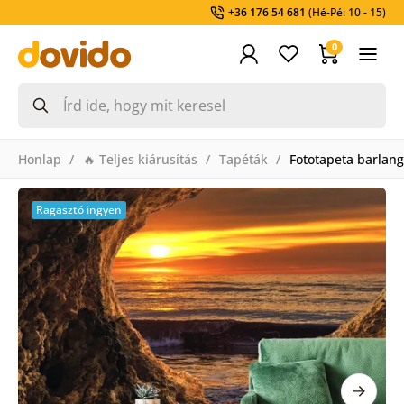
+36 176 54 681
(Hé-Pé: 10 - 15)
0
Honlap
🔥 Teljes kiárusítás
Tapéták
Fototapeta barlangb
Ragasztó ingyen