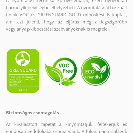
A nyomtatási technika környezetbarát, ezért nyugodtan
bármelyik helyiségbe elhelyezheti. A nyomtatásnál használt
tinták VOC és GREENGUARD GOLD minősítést is kaptak,
ami azt jelenti, hogy az eljárás még a legszigorúbb
vegyianyag-kibocsátási szabványoknak is megfelel.
Biztonságos csomagolás
Az kiválasztott tapétát a kinyomtatjuk, feltekerjük és
gondosan védőfóliába csomagoljuk. A fólián papírszalagok