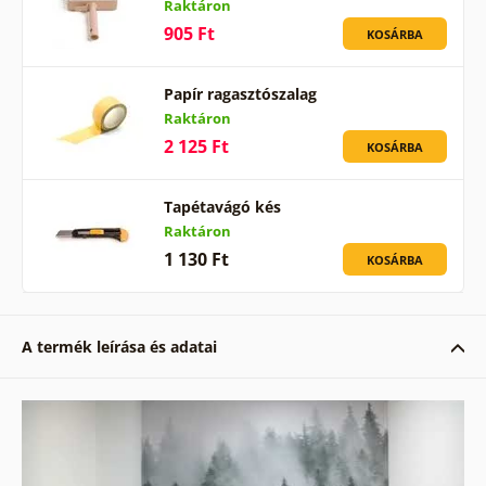
Raktáron
905 Ft
KOSÁRBA
Papír ragasztószalag
Raktáron
2 125 Ft
KOSÁRBA
Tapétavágó kés
Raktáron
1 130 Ft
KOSÁRBA
A termék leírása és adatai