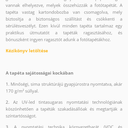
vannak elhelyezve, melyek összehúzzák a fotótapétát. A
tapéta vastag kartondobozba van csomagolva, mely
biztosítja a biztonságos szállítást és csökkenti a
sérülésveszélyt. Ezen kívül minden tapéta tartalmaz egy
praktikus útmutatót a tapéták ragasztásához, és
bónuszként ingyen ragasztót adunk a fotótapétákhoz.
Kézikönyv letöltése
A tapéta sajátosságai kockában
1.
Minőségi, sima struktúrájú gyapjúrostra nyomtatva, akár
170 g/m² súllyal.
2.
Az UV-led tintasugaras nyomtatási technológiának
köszönhetően a tapéták szakadásállóak és megtartják a
színtartósságot.
3.
A nyomtatási technika környezetbarát (VOC és