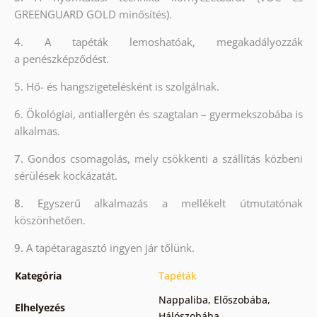
GREENGUARD GOLD minősítés).
4. A tapéták lemoshatóak, megakadályozzák
a penészképződést.
5. Hő- és hangszigetelésként is szolgálnak.
6.
Ökológiai, antiallergén és szagtalan – gyermekszobába is
alkalmas.
7.
Gondos csomagolás, mely csökkenti a szállítás közbeni
sérülések kockázatát.
8.
Egyszerű alkalmazás a mellékelt útmutatónak
köszönhetően.
9.
A tapétaragasztó ingyen jár tőlünk.
Kategória
Tapéták
Nappaliba
,
Előszobába
,
Elhelyezés
Hálószobába