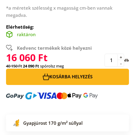
*a méretek szélesség x magasság cm-ben vannak
megadva.
Elérhetőség:
raktáron
Kedvenc termékek közé helyezni
16 060 Ft
+
db
-
40 150 Ft
24 090 Ft
spórolsz meg
KOSÁRBA HELYEZÉS
Gyapjúrost 170 g/m² súllyal