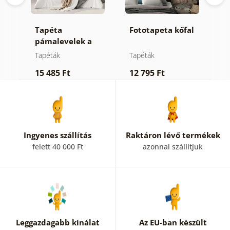
Tapéta
Fototapeta kőfal
Ö
dös
pámalevelek a
f
dzsungelben
Tapéták
Tapéták
T
15 485 Ft
12 795 Ft
4
Ingyenes szállítás
Raktáron lévő termékek
felett 40 000 Ft
azonnal szállítjuk
Leggazdagabb kínálat
Az EU-ban készült