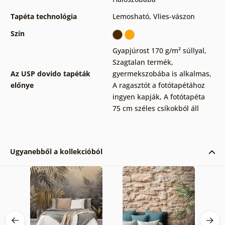
Tapéta technológia
Lemosható
,
Vlies-vászon
Szín
Gyapjúrost 170 g/m² súllyal
,
Szagtalan termék,
Az USP dovido tapéták
gyermekszobába is alkalmas
,
előnye
A ragasztót a fotótapétához
ingyen kapják
,
A fotótapéta
75 cm széles csíkokból áll
Ugyanebből a kollekcióból