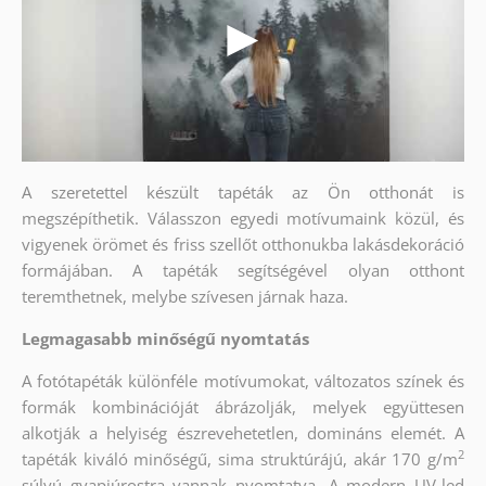
A szeretettel készült tapéták az Ön otthonát is
megszépíthetik. Válasszon egyedi motívumaink közül, és
vigyenek örömet és friss szellőt otthonukba lakásdekoráció
formájában. A tapéták segítségével olyan otthont
teremthetnek, melybe szívesen járnak haza.
Legmagasabb minőségű nyomtatás
A fotótapéták különféle motívumokat, változatos színek és
formák kombinációját ábrázolják, melyek együttesen
alkotják a helyiség észrevehetetlen, domináns elemét. A
2
tapéták kiváló minőségű, sima struktúrájú, akár 170 g/m
súlyú gyapjúrostra vannak nyomtatva. A modern UV-led