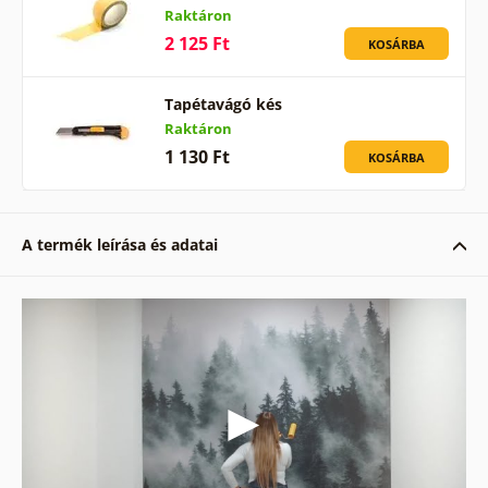
Raktáron
2 125 Ft
KOSÁRBA
Tapétavágó kés
Raktáron
1 130 Ft
KOSÁRBA
A termék leírása és adatai