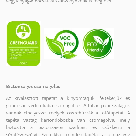
vegyianyag-kibocsátási szabványoknak is megfelel.
Biztonságos csomagolás
Az kiválasztott tapétát a kinyomtatjuk, feltekerjük és
gondosan védőfóliába csomagoljuk. A fólián papírszalagok
vannak elhelyezve, melyek összehúzzák a fotótapétát. A
tapéta vastag kartondobozba van csomagolva, mely
biztosítja a biztonságos szállítást és csökkenti a
sérülésveszélyt. Ezen kívül minden tapéta tartalmaz egy