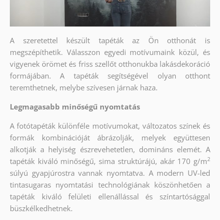
A szeretettel készült tapéták az Ön otthonát is
megszépíthetik. Válasszon egyedi motívumaink közül, és
vigyenek örömet és friss szellőt otthonukba lakásdekoráció
formájában. A tapéták segítségével olyan otthont
teremthetnek, melybe szívesen járnak haza.
Legmagasabb minőségű nyomtatás
A fotótapéták különféle motívumokat, változatos színek és
formák kombinációját ábrázolják, melyek együttesen
alkotják a helyiség észrevehetetlen, domináns elemét. A
2
tapéták kiváló minőségű, sima struktúrájú, akár 170 g/m
súlyú gyapjúrostra vannak nyomtatva. A modern UV-led
tintasugaras nyomtatási technológiának köszönhetően a
tapéták kiváló felületi ellenállással és színtartósággal
büszkélkedhetnek.