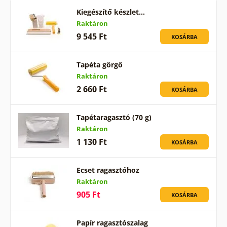
Kiegészítő készlet…
Raktáron
9 545 Ft
KOSÁRBA
Tapéta görgő
Raktáron
2 660 Ft
KOSÁRBA
Tapétaragasztó (70 g)
Raktáron
1 130 Ft
KOSÁRBA
Ecset ragasztóhoz
Raktáron
905 Ft
KOSÁRBA
Papír ragasztószalag