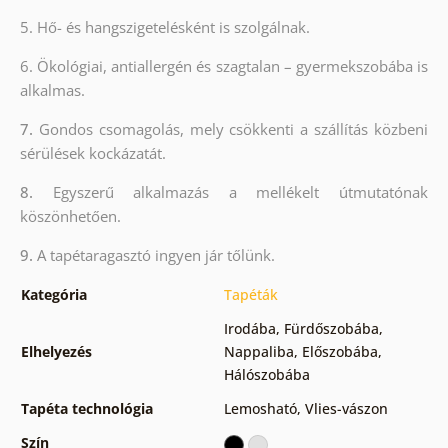
5. Hő- és hangszigetelésként is szolgálnak.
6.
Ökológiai, antiallergén és szagtalan – gyermekszobába is
alkalmas.
7.
Gondos csomagolás, mely csökkenti a szállítás közbeni
sérülések kockázatát.
8.
Egyszerű alkalmazás a mellékelt útmutatónak
köszönhetően.
9.
A tapétaragasztó ingyen jár tőlünk.
Kategória
Tapéták
Irodába
,
Fürdőszobába
,
Elhelyezés
Nappaliba
,
Előszobába
,
Hálószobába
Tapéta technológia
Lemosható
,
Vlies-vászon
Szín