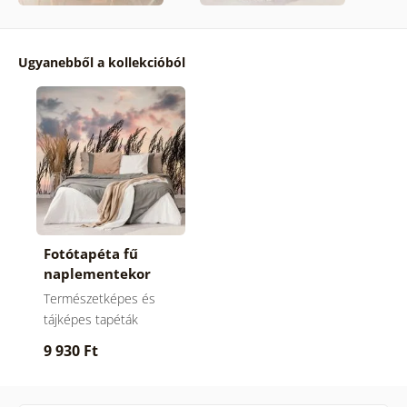
Ugyanebből a kollekcióból
Fotótapéta fű
naplementekor
Természetképes és
tájképes tapéták
9 930 Ft