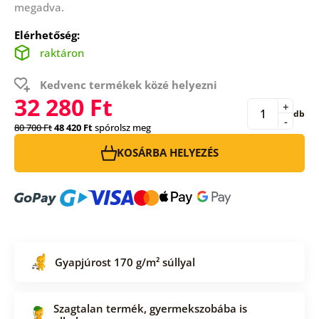
megadva.
Elérhetőség:
raktáron
Kedvenc termékek közé helyezni
32 280 Ft
+
db
-
80 700 Ft
48 420 Ft
spórolsz meg
KOSÁRBA HELYEZÉS
Gyapjúrost 170 g/m² súllyal
Szagtalan termék, gyermekszobába is