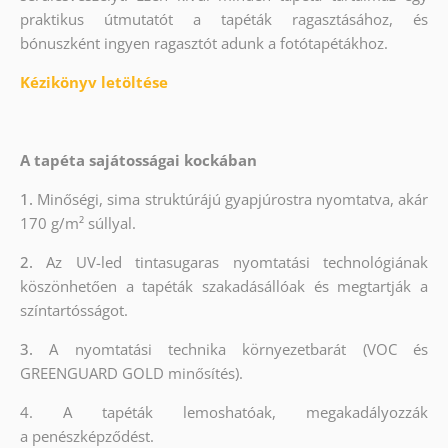
praktikus útmutatót a tapéták ragasztásához, és
bónuszként ingyen ragasztót adunk a fotótapétákhoz.
Kézikönyv letöltése
A tapéta sajátosságai kockában
1.
Minőségi, sima struktúrájú gyapjúrostra nyomtatva, akár
170 g/m² súllyal.
2.
Az UV-led tintasugaras nyomtatási technológiának
köszönhetően a tapéták szakadásállóak és megtartják a
színtartósságot.
3.
A nyomtatási technika környezetbarát (VOC és
GREENGUARD GOLD minősítés).
4. A tapéták lemoshatóak, megakadályozzák
a penészképződést.