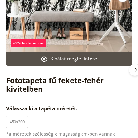
-60% kedvezmény
Kínálat megtekintése
Fototapeta fű fekete-fehér
kivitelben
Válassza ki a tapéta méretét:
450x300
*a méretek szélesség x magasság cm-ben vannak