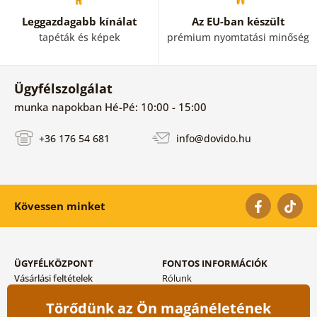
Leggazdagabb kínálat
Az EU-ban készült
tapéták és képek
prémium nyomtatási minőség
Ügyfélszolgálat
munka napokban Hé-Pé: 10:00 - 15:00
+36 176 54 681
info@dovido.hu
Kövessen minket
ÜGYFÉLKÖZPONT
FONTOS INFORMÁCIÓK
Vásárlási feltételek
Rólunk
Adatvédelem tárolása
Gyakori kérdések
Törődünk az Ön magánéletének
Szállítási és fizetési módok
Blog