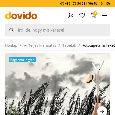
+36 176 54 681
(Hé-Pé: 10 - 15)
0
Honlap
🔥 Teljes kiárusítás
Tapéták
Fototapeta fű feket
Ragasztó ingyen