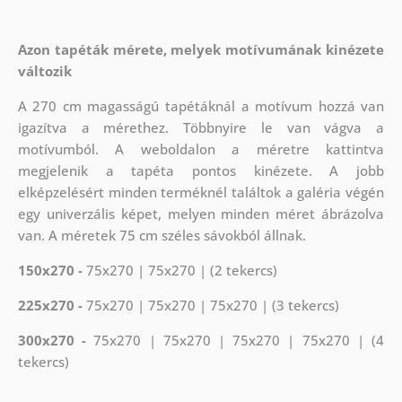
Azon tapéták mérete, melyek motívumának kinézete
változik
A 270 cm magasságú tapétáknál a motívum hozzá van
igazítva a mérethez. Többnyire le van vágva a
motívumból. A weboldalon a méretre kattintva
megjelenik a tapéta pontos kinézete. A jobb
elképzelésért minden terméknél találtok a galéria végén
egy univerzális képet, melyen minden méret ábrázolva
van. A méretek 75 cm széles sávokból állnak.
150x270 -
75x270 | 75x270 | (2 tekercs)
225x270 -
75x270 | 75x270 | 75x270 | (3 tekercs)
300x270 -
75x270 | 75x270 | 75x270 | 75x270 | (4
tekercs)