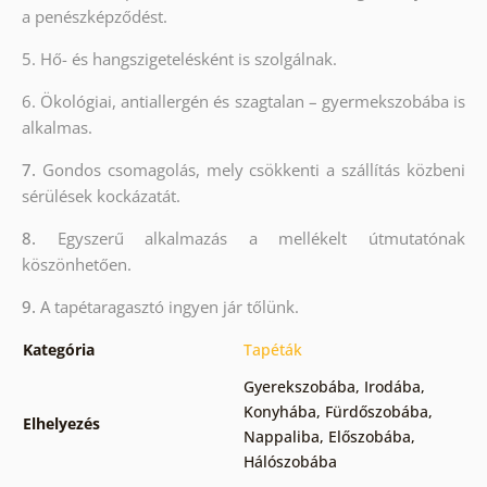
a penészképződést.
5. Hő- és hangszigetelésként is szolgálnak.
6.
Ökológiai, antiallergén és szagtalan – gyermekszobába is
alkalmas.
7.
Gondos csomagolás, mely csökkenti a szállítás közbeni
sérülések kockázatát.
8.
Egyszerű alkalmazás a mellékelt útmutatónak
köszönhetően.
9.
A tapétaragasztó ingyen jár tőlünk.
Kategória
Tapéták
Gyerekszobába
,
Irodába
,
Konyhába
,
Fürdőszobába
,
Elhelyezés
Nappaliba
,
Előszobába
,
Hálószobába