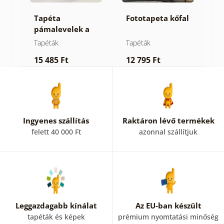
Tapéta
Fototapeta kőfal
Ö
dös
pámalevelek a
f
dzsungelben
Tapéták
Tapéták
T
15 485 Ft
12 795 Ft
4
Ingyenes szállítás
Raktáron lévő termékek
felett 40 000 Ft
azonnal szállítjuk
Leggazdagabb kínálat
Az EU-ban készült
tapéták és képek
prémium nyomtatási minőség