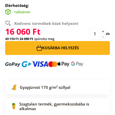
Elérhetőség:
raktáron
Kedvenc termékek közé helyezni
16 060 Ft
+
db
-
40 150 Ft
24 090 Ft
spórolsz meg
KOSÁRBA HELYEZÉS
Gyapjúrost 170 g/m² súllyal
Szagtalan termék, gyermekszobába is
alkalmas