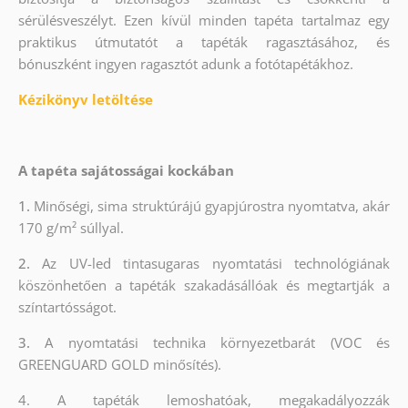
sérülésveszélyt. Ezen kívül minden tapéta tartalmaz egy
praktikus útmutatót a tapéták ragasztásához, és
bónuszként ingyen ragasztót adunk a fotótapétákhoz.
Kézikönyv letöltése
A tapéta sajátosságai kockában
1.
Minőségi, sima struktúrájú gyapjúrostra nyomtatva, akár
170 g/m² súllyal.
2.
Az UV-led tintasugaras nyomtatási technológiának
köszönhetően a tapéták szakadásállóak és megtartják a
színtartósságot.
3.
A nyomtatási technika környezetbarát (VOC és
GREENGUARD GOLD minősítés).
4. A tapéták lemoshatóak, megakadályozzák