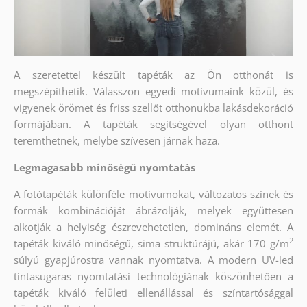
A szeretettel készült tapéták az Ön otthonát is
megszépíthetik. Válasszon egyedi motívumaink közül, és
vigyenek örömet és friss szellőt otthonukba lakásdekoráció
formájában. A tapéták segítségével olyan otthont
teremthetnek, melybe szívesen járnak haza.
Legmagasabb minőségű nyomtatás
A fotótapéták különféle motívumokat, változatos színek és
formák kombinációját ábrázolják, melyek együttesen
alkotják a helyiség észrevehetetlen, domináns elemét. A
2
tapéták kiváló minőségű, sima struktúrájú, akár 170 g/m
súlyú gyapjúrostra vannak nyomtatva. A modern UV-led
tintasugaras nyomtatási technológiának köszönhetően a
tapéták kiváló felületi ellenállással és színtartósággal