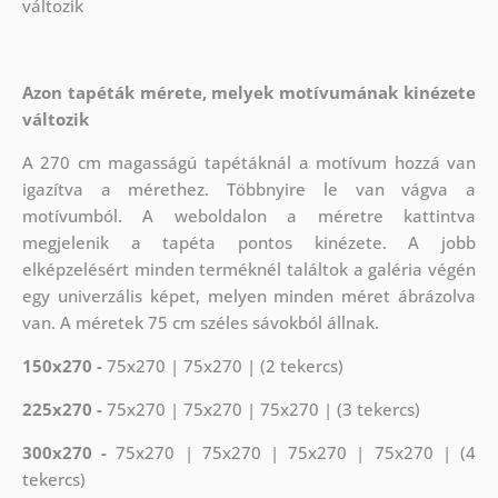
változik
Azon tapéták mérete, melyek motívumának kinézete
változik
A 270 cm magasságú tapétáknál a motívum hozzá van
igazítva a mérethez. Többnyire le van vágva a
motívumból. A weboldalon a méretre kattintva
megjelenik a tapéta pontos kinézete. A jobb
elképzelésért minden terméknél találtok a galéria végén
egy univerzális képet, melyen minden méret ábrázolva
van. A méretek 75 cm széles sávokból állnak.
150x270 -
75x270 | 75x270 | (2 tekercs)
225x270 -
75x270 | 75x270 | 75x270 | (3 tekercs)
300x270 -
75x270 | 75x270 | 75x270 | 75x270 | (4
tekercs)