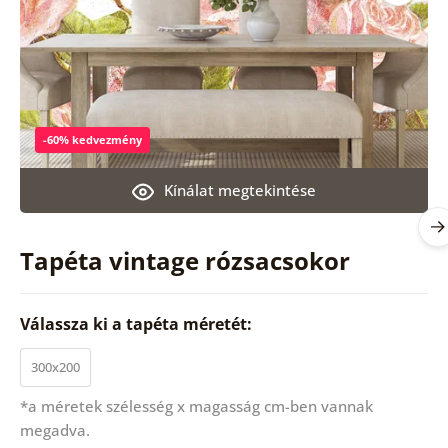
-60% kedvezmény
Kínálat megtekintése
Tapéta vintage rózsacsokor
Válassza ki a tapéta méretét:
300x200
*a méretek szélesség x magasság cm-ben vannak
megadva.