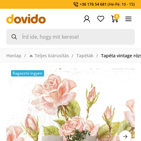
+36 176 54 681
(Hé-Pé: 10 - 15)
0
Honlap
🔥 Teljes kiárusítás
Tapéták
Tapéta vintage róz
Ragasztó ingyen