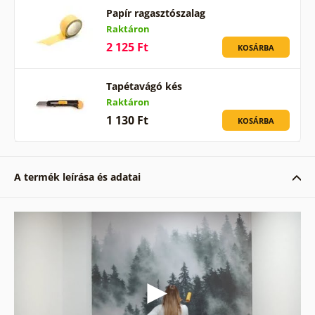
Papír ragasztószalag
Raktáron
2 125 Ft
KOSÁRBA
Tapétavágó kés
Raktáron
1 130 Ft
KOSÁRBA
A termék leírása és adatai