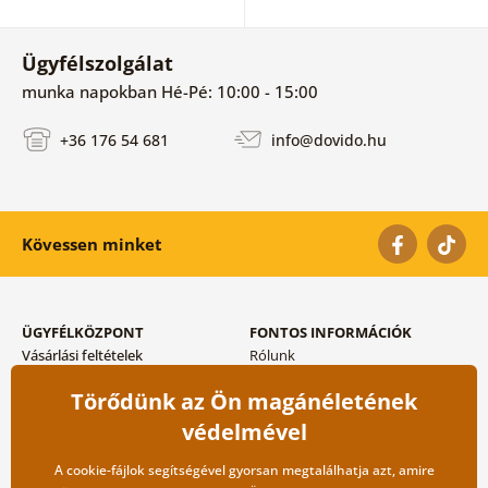
Ügyfélszolgálat
munka napokban Hé-Pé: 10:00 - 15:00
+36 176 54 681
info@dovido.hu
Kövessen minket
ÜGYFÉLKÖZPONT
FONTOS INFORMÁCIÓK
Vásárlási feltételek
Rólunk
Adatvédelem tárolása
Gyakori kérdések
Törődünk az Ön magánéletének
Szállítási és fizetési módok
Blog
Vissza küldés esetében
Kapcsolat
védelmével
Nagykereskedelmi
együttműködés
A cookie-fájlok segítségével gyorsan megtalálhatja azt, amire