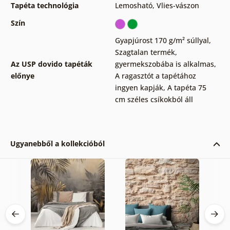
Tapéta technológia
Lemosható
,
Vlies-vászon
Szín
Gyapjúrost 170 g/m² súllyal
,
Szagtalan termék,
Az USP dovido tapéták
gyermekszobába is alkalmas
,
előnye
A ragasztót a tapétához
ingyen kapják
,
A tapéta 75
cm széles csíkokból áll
Ugyanebből a kollekcióból