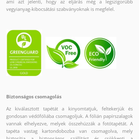
ami azt jelenti, hogy az eljárás még a legszigorúbb
vegyianyag-kibocsátási szabványoknak is megfelel.
Biztonságos csomagolás
Az kiválasztott tapétát a kinyomtatjuk, feltekerjük és
gondosan védőfóliába csomagoljuk. A fólián papírszalagok
vannak elhelyezve, melyek összehúzzák a fotótapétát. A
tapéta vastag kartondobozba van csomagolva, mely
biztosítja a biztonságos szállítást és csökkenti a