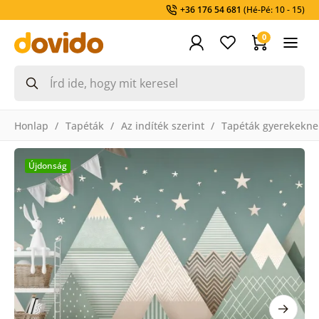
+36 176 54 681
(Hé-Pé: 10 - 15)
0
Honlap
Tapéták
Az indíték szerint
Tapéták gyerekekne
Újdonság