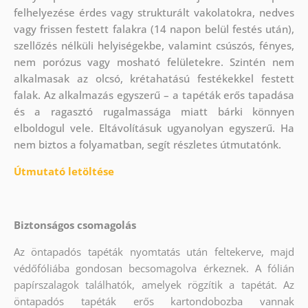
felhelyezése érdes vagy strukturált vakolatokra, nedves
vagy frissen festett falakra (14 napon belül festés után),
szellőzés nélküli helyiségekbe, valamint csúszós, fényes,
nem porózus vagy mosható felületekre. Szintén nem
alkalmasak az olcsó, krétahatású festékekkel festett
falak. Az alkalmazás egyszerű – a tapéták erős tapadása
és a ragasztó rugalmassága miatt bárki könnyen
elboldogul vele. Eltávolításuk ugyanolyan egyszerű. Ha
nem biztos a folyamatban, segít részletes útmutatónk.
Útmutató letöltése
Biztonságos csomagolás
Az öntapadós tapéták nyomtatás után feltekerve, majd
védőfóliába gondosan becsomagolva érkeznek. A fólián
papírszalagok találhatók, amelyek rögzítik a tapétát. Az
öntapadós tapéták erős kartondobozba vannak