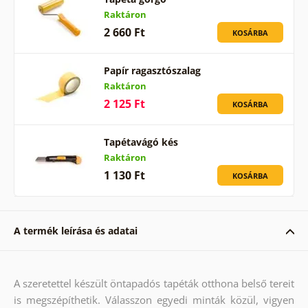
Raktáron
2 660 Ft
KOSÁRBA
Papír ragasztószalag
Raktáron
2 125 Ft
KOSÁRBA
Tapétavágó kés
Raktáron
1 130 Ft
KOSÁRBA
A termék leírása és adatai
A szeretettel készült öntapadós tapéták otthona belső tereit
is megszépíthetik. Válasszon egyedi minták közül, vigyen