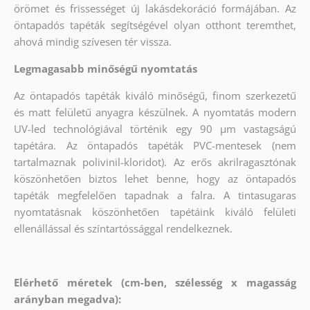
örömet és frissességet új lakásdekoráció formájában. Az
öntapadós tapéták segítségével olyan otthont teremthet,
ahová mindig szívesen tér vissza.
Legmagasabb minőségű nyomtatás
Az öntapadós tapéták kiváló minőségű, finom szerkezetű
és matt felületű anyagra készülnek. A nyomtatás modern
UV-led technológiával történik egy 90 µm vastagságú
tapétára. Az öntapadós tapéták PVC-mentesek (nem
tartalmaznak polivinil-kloridot). Az erős akrilragasztónak
köszönhetően biztos lehet benne, hogy az öntapadós
tapéták megfelelően tapadnak a falra. A tintasugaras
nyomtatásnak köszönhetően tapétáink kiváló felületi
ellenállással és színtartóssággal rendelkeznek.
Elérhető méretek (cm-ben, szélesség x magasság
arányban megadva):