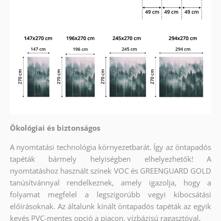
Ökológiai és biztonságos
A nyomtatási technológia környezetbarát. Így az öntapadós
tapéták bármely helyiségben elhelyezhetők! A
nyomtatáshoz használt színek VOC és GREENGUARD GOLD
tanúsítvánnyal rendelkeznek, amely igazolja, hogy a
folyamat megfelel a legszigorúbb vegyi kibocsátási
előírásoknak. Az általunk kínált öntapadós tapéták az egyik
kevés PVC-mentes opció a piacon, vízbázisú ragasztóval.