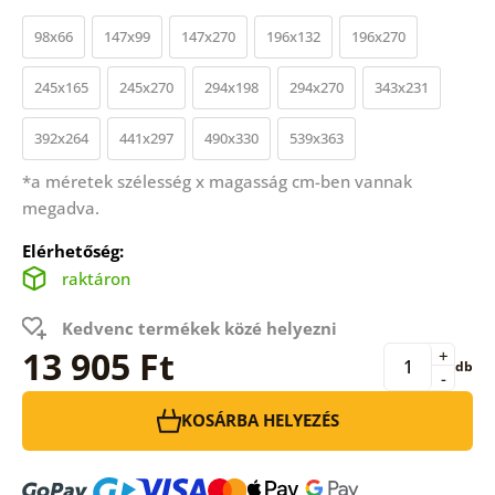
98x66
147x99
147x270
196x132
196x270
245x165
245x270
294x198
294x270
343x231
392x264
441x297
490x330
539x363
*a méretek szélesség x magasság cm-ben vannak
megadva.
Elérhetőség:
raktáron
Kedvenc termékek közé helyezni
13 905 Ft
+
db
-
KOSÁRBA HELYEZÉS