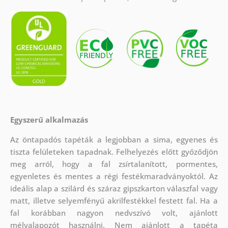
Egyszerű alkalmazás
Az öntapadós tapéták a legjobban a sima, egyenes és
tiszta felületeken tapadnak. Felhelyezés előtt győződjön
meg arról, hogy a fal zsírtalanított, pormentes,
egyenletes és mentes a régi festékmaradványoktól. Az
ideális alap a szilárd és száraz gipszkarton válaszfal vagy
matt, illetve selyemfényű akrilfestékkel festett fal. Ha a
fal korábban nagyon nedvszívó volt, ajánlott
mélyalapozót használni. Nem ajánlott a tapéta