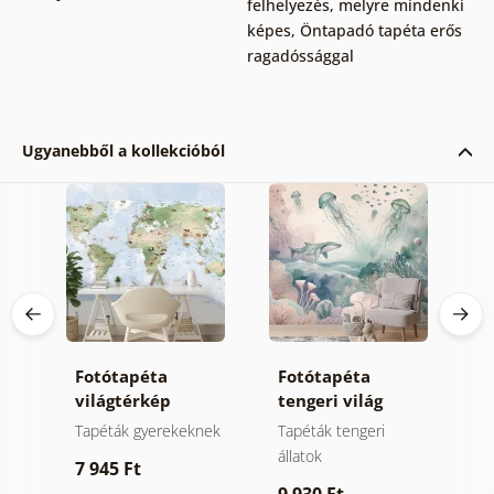
felhelyezés, melyre mindenki
képes
,
Öntapadó tapéta erős
ragadóssággal
Ugyanebből a kollekcióból
Fotótapéta
Fotótapéta
T
világtérkép
tengeri világ
a
állatokkal
pasztell
t
nek
Tapéták gyerekeknek
Tapéták tengeri
M
színekben
állatok
7 945 Ft
9
9 930 Ft