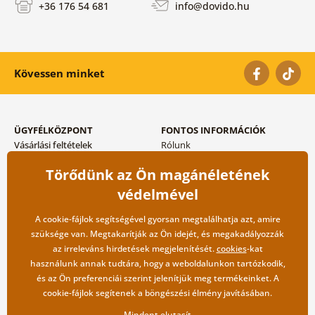
+36 176 54 681
info@dovido.hu
Kövessen minket
ÜGYFÉLKÖZPONT
FONTOS INFORMÁCIÓK
Vásárlási feltételek
Rólunk
Adatvédelem tárolása
Gyakori kérdések
Törődünk az Ön magánéletének
Szállítási és fizetési módok
Blog
Vissza küldés esetében
Kapcsolat
védelmével
Nagykereskedelmi
együttműködés
A cookie-fájlok segítségével gyorsan megtalálhatja azt, amire
szüksége van. Megtakarítják az Ön idejét, és megakadályozzák
az irreleváns hirdetések megjelenítését.
cookies
-kat
használunk annak tudtára, hogy a weboldalunkon tartózkodik,
és az Ön preferenciái szerint jelenítjük meg termékeinket. A
cookie-fájlok segítenek a böngészési élmény javításában.
Mindent elutasít