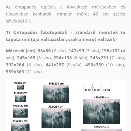
Az öntapadós tapéták a következő méretekben és
típusokban kaphatók, minden méret 49 cm széles
sávokból áll.
1) Öntapadós fotótapéták - standard méretek (a
tapéta mintája változatlan, csak a méret változik)
Méretek (cm): 98x66
(2 sáv),
147x99
(3 sáv),
196x132
(4
sáv),
245x165
(5 sáv),
294x198
(6 sáv),
343x231
(7 sáv),
392x264
(8 sáv),
441x297
(9 sáv),
490x330
(10 sáv),
539x363
(11 sáv)