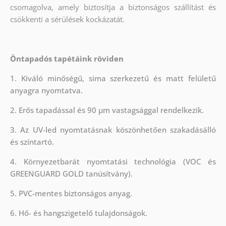
csomagolva, amely biztosítja a biztonságos szállítást és
csökkenti a sérülések kockázatát.
Öntapadós tapétáink röviden
1. Kiváló minőségű, sima szerkezetű és matt felületű
anyagra nyomtatva.
2. Erős tapadással és 90 µm vastagsággal rendelkezik.
3. Az UV-led nyomtatásnak köszönhetően szakadásálló
és színtartó.
4. Környezetbarát nyomtatási technológia (VOC és
GREENGUARD GOLD tanúsítvány).
5. PVC-mentes biztonságos anyag.
6. Hő- és hangszigetelő tulajdonságok.