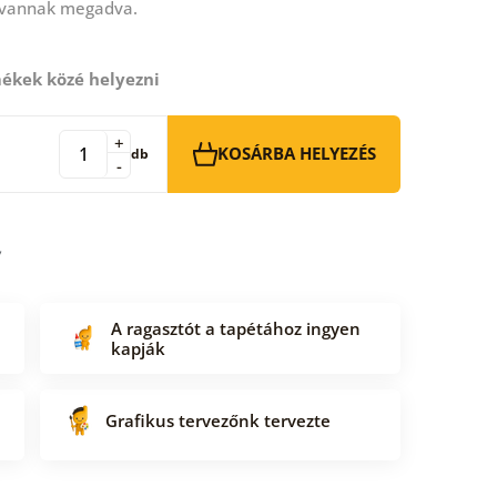
 vannak megadva.
ékek közé helyezni
+
KOSÁRBA HELYEZÉS
db
-
A ragasztót a tapétához ingyen
kapják
Grafikus tervezőnk tervezte