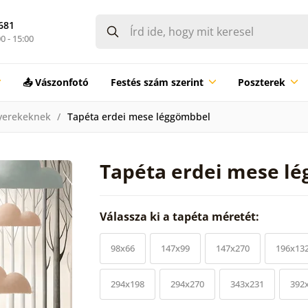
681
0 - 15:00
📤 Vászonfotó
Festés szám szerint
Poszterek
yerekeknek
Tapéta erdei mese léggömbbel
Tapéta erdei mese l
Válassza ki a tapéta méretét:
98x66
147x99
147x270
196x13
294x198
294x270
343x231
392