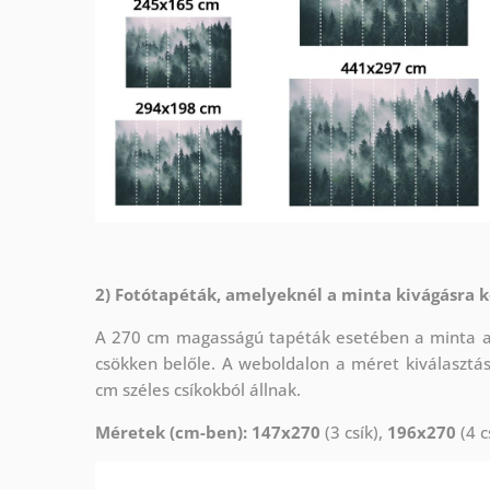
2) Fotótapéták, amelyeknél a minta kivágásra k
A 270 cm magasságú tapéták esetében a minta az 
csökken belőle. A weboldalon a méret kiválasztá
cm széles csíkokból állnak.
Méretek (cm-ben): 147x270
(3 csík),
196x270
(4 c