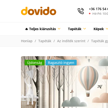
+36 176 54 
Hé-Pé: 10:0
🔥 Teljes kiárusítás
Tapéták
Képek
Honlap
Tapéták
Az indíték szerint
Tapéták g
Újdonság
Ragasztó ingyen