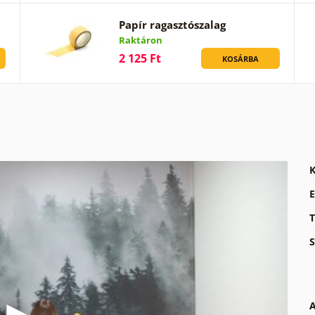
Papír ragasztószalag
Raktáron
2 125 Ft
KOSÁRBA
K
E
T
S
A