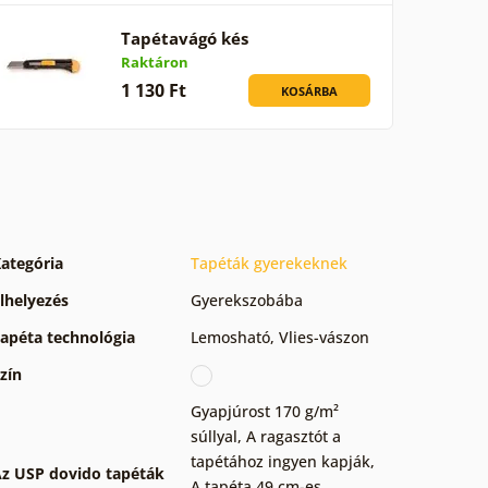
Tapétavágó kés
Raktáron
1 130 Ft
KOSÁRBA
ategória
Tapéták gyerekeknek
lhelyezés
Gyerekszobába
apéta technológia
Lemosható
,
Vlies-vászon
zín
Gyapjúrost 170 g/m²
súllyal
,
A ragasztót a
tapétához ingyen kapják
,
z USP dovido tapéták
A tapéta 49 cm-es