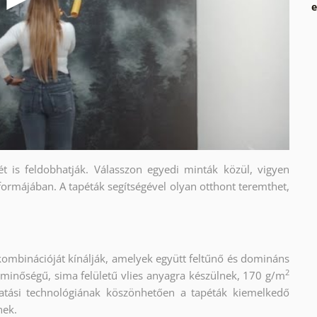
e
ét is feldobhatják. Válasszon egyedi minták közül, vigyen
formájában. A tapéták segítségével olyan otthont teremthet,
kombinációját kínálják, amelyek együtt feltűnő és domináns
2
 minőségű, sima felületű vlies anyagra készülnek, 170 g/m
atási technológiának köszönhetően a tapéták kiemelkedő
nek.