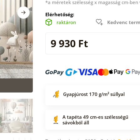
*a méretek szélesség x magasság cm-ben
Elérhetőség:
raktáron
Kedvenc term
9 930 Ft
Gyapjúrost 170 g/m² súllyal
A tapéta 49 cm-es szélességű
sávokból áll