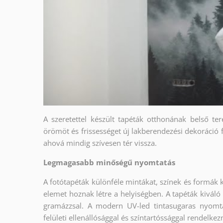
A szeretettel készült tapéták otthonának belső ter
örömöt és frissességet új lakberendezési dekoráció 
ahová mindig szívesen tér vissza.
Legmagasabb minőségű nyomtatás
A fotótapéták különféle mintákat, színek és formák 
elemet hoznak létre a helyiségben. A tapéták kiváló
gramázzsal. A modern UV-led tintasugaras nyomt
felületi ellenállósággal és színtartóssággal rendelkez