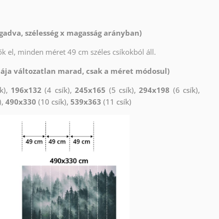
gadva, szélesség x magasság arányban)
k el, minden méret 49 cm széles csíkokból áll.
tája változatlan marad, csak a méret módosul)
k),
196x132
(4 csík),
245x165
(5 csík),
294x198
(6 csík),
),
490x330
(10 csík),
539x363
(11 csík)