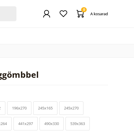
0
A kosarad
éggömbbel
2
196x270
245x165
245x270
x264
441x297
490x330
539x363