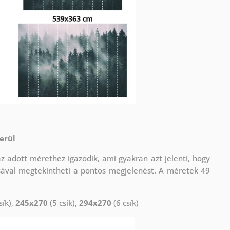
erül
adott mérethez igazodik, ami gyakran azt jelenti, hogy
sával megtekintheti a pontos megjelenést. A méretek 49
sík),
245x270
(5 csík),
294x270
(6 csík)