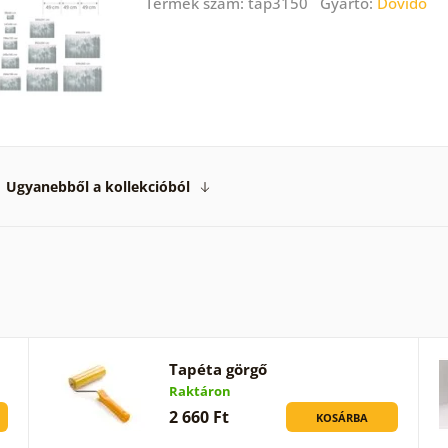
Termék szám: tap3150 Gyártó:
Dovido
Ugyanebből a kollekcióból
Tapéta görgő
Raktáron
2 660 Ft
KOSÁRBA