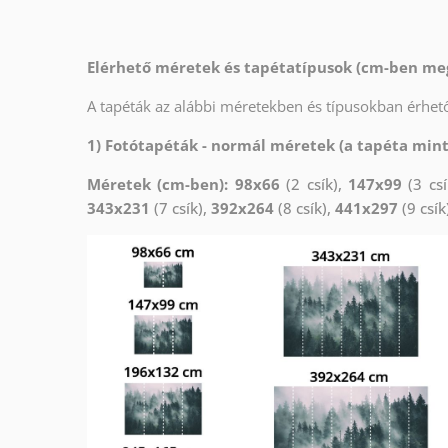
Elérhető méretek és tapétatípusok (cm-ben me
A tapéták az alábbi méretekben és típusokban érhető
1) Fotótapéták - normál méretek (a tapéta min
Méretek (cm-ben): 98x66
(2 csík),
147x99
(3 csí
343x231
(7 csík),
392x264
(8 csík),
441x297
(9 csík