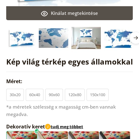
Kínálat megtekintése
Kép világ térkép egyes államokkal
Méret:
30x20
60x40
90x60
120x80
150x100
*a méretek szélesség x magasság cm-ben vannak
megadva.
Dekoratív keret
tudj meg többet
i