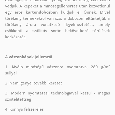
védjük.
A képeket a minőségellenőrzés után közvetlenül
egy erős
kartondobozban
küldjük el Önnek. Mivel
törékeny termékekről van szó, a dobozon feltüntetjük a
törékeny árura vonatkozó figyelmeztetést, amely
csökkenti a szállítás során bekövetkező sérülések
kockázatát.
A vászonképek jellemzői
2
1. Kiváló minőségű vászonra nyomtatva, 280 g/m
súllyal
2. Nem igényel további keretet
3. Modern nyomtatási technológiával készül - magas
színtelítettség
4. Könnyű felszerelés