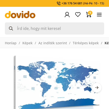
+36 176 54 681
(Hé-Pé: 10 - 15)
0
Honlap
Képek
Az indíték szerint
Térképes képek
Ké