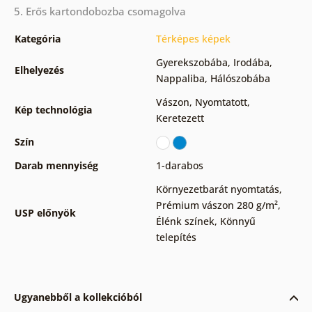
5. Erős kartondobozba csomagolva
Kategória
Térképes képek
Gyerekszobába
,
Irodába
,
Elhelyezés
Nappaliba
,
Hálószobába
Vászon
,
Nyomtatott
,
Kép technológia
Keretezett
Szín
Darab mennyiség
1-darabos
Környezetbarát nyomtatás
,
Prémium vászon 280 g/m²
,
USP előnyök
Élénk színek
,
Könnyű
telepítés
Ugyanebből a kollekcióból