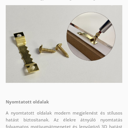
Nyomtatott oldalak
A nyomtatott oldalak modern megjelenést és stílusos
hatást biztosítanak. Az élekre átnyúló nyomtatás
folyamatos motívumátmenetet és lenyűgöző 3D hatást