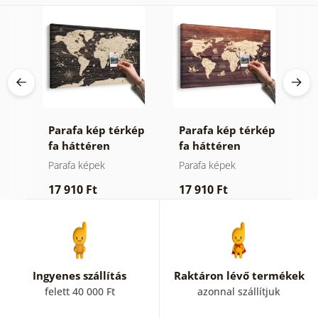
Parafa kép térkép
Parafa kép térkép
K
fa háttéren
fa háttéren
h
v
Parafa képek
Parafa képek
T
17 910 Ft
17 910 Ft
5
Ingyenes szállítás
Raktáron lévő termékek
felett 40 000 Ft
azonnal szállítjuk