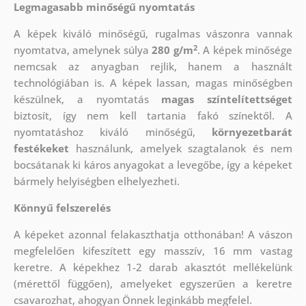
Legmagasabb minőségű nyomtatás
A képek kiváló minőségű, rugalmas vászonra vannak
2
nyomtatva, amelynek súlya
280 g/m
. A képek minősége
nemcsak az anyagban rejlik, hanem a használt
technológiában is. A képek lassan, magas minőségben
készülnek, a nyomtatás
magas színtelítettséget
biztosít, így nem kell tartania fakó színektől. A
nyomtatáshoz kiváló minőségű,
környezetbarát
festékeket
használunk, amelyek szagtalanok és nem
bocsátanak ki káros anyagokat a levegőbe, így a képeket
bármely helyiségben elhelyezheti.
Könnyű felszerelés
A képeket azonnal felakaszthatja otthonában! A vászon
megfelelően kifeszített egy masszív, 16 mm vastag
keretre. A képekhez 1-2 darab akasztót mellékelünk
(mérettől függően), amelyeket egyszerűen a keretre
csavarozhat, ahogyan Önnek leginkább megfelel.