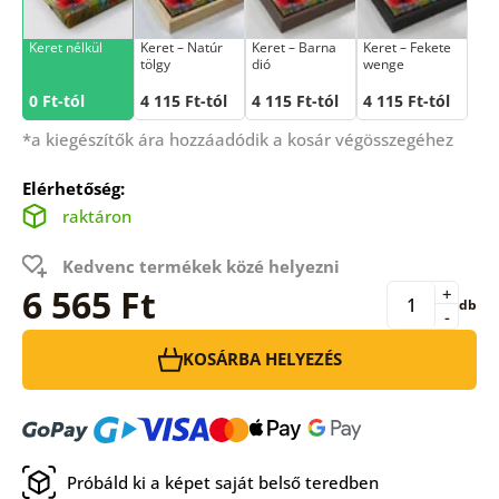
Keret nélkül
Keret – Natúr
Keret – Barna
Keret – Fekete
tölgy
dió
wenge
0 Ft-tól
4 115 Ft-tól
4 115 Ft-tól
4 115 Ft-tól
*a kiegészítők ára hozzáadódik a kosár végösszegéhez
Elérhetőség:
raktáron
Kedvenc termékek közé helyezni
6 565 Ft
+
db
-
KOSÁRBA HELYEZÉS
Próbáld ki a képet saját belső teredben