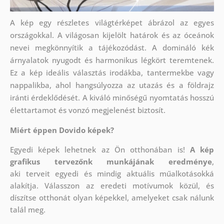
A kép egy részletes világtérképet ábrázol az egyes
országokkal. A világosan kijelölt határok és az óceánok
nevei megkönnyítik a tájékozódást. A domináló kék
árnyalatok nyugodt és harmonikus légkört teremtenek.
Ez a kép ideális választás irodákba, tantermekbe vagy
nappalikba, ahol hangsúlyozza az utazás és a földrajz
iránti érdeklődését. A kiváló minőségű nyomtatás hosszú
élettartamot és vonzó megjelenést biztosít.
Miért éppen Dovido képek?
Egyedi képek lehetnek az Ön otthonában is!
A kép
grafikus tervezőnk munkájának eredménye
,
aki
terveit egyedi és mindig aktuális műalkotásokká
alakítja. Válasszon az eredeti motívumok közül, és
díszítse otthonát olyan képekkel, amelyeket csak nálunk
talál meg.