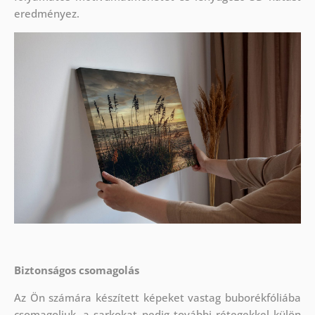
eredményez.
Biztonságos csomagolás
Az Ön számára készített képeket vastag buborékfóliába
csomagoljuk, a sarkokat pedig további rétegekkel külön