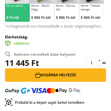
Keret nélkül
Keret – Natúr
Keret – Barna
Keret – Fekete
tölgy
dió
wenge
0 Ft-tól
5 905 Ft-tól
5 905 Ft-tól
5 905 Ft-tól
*a kiegészítők ára hozzáadódik a kosár végösszegéhez
Elérhetőség:
raktáron
Kedvenc termékek közé helyezni
11 445 Ft
+
db
-
KOSÁRBA HELYEZÉS
Próbáld ki a képet saját belső teredben