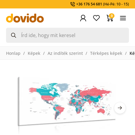
+36 176 54 681
(Hé-Pé: 10 - 15)
0
Honlap
Képek
Az indíték szerint
Térképes képek
Ké