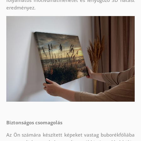
folyamatos motívumátmenetet és lenyűgöző 3D hatást
eredményez.
Biztonságos csomagolás
Az Ön számára készített képeket vastag buborékfóliába