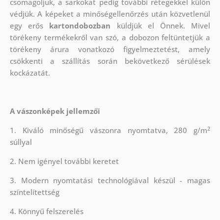
csomagoljuk, a sarkokat pedig további rétegekkel külön
védjük.
A képeket a minőségellenőrzés után közvetlenül
egy erős
kartondobozban
küldjük el Önnek. Mivel
törékeny termékekről van szó, a dobozon feltüntetjük a
törékeny árura vonatkozó figyelmeztetést, amely
csökkenti a szállítás során bekövetkező sérülések
kockázatát.
A vászonképek jellemzői
2
1. Kiváló minőségű vászonra nyomtatva, 280 g/m
súllyal
2. Nem igényel további keretet
3. Modern nyomtatási technológiával készül - magas
színtelítettség
4. Könnyű felszerelés