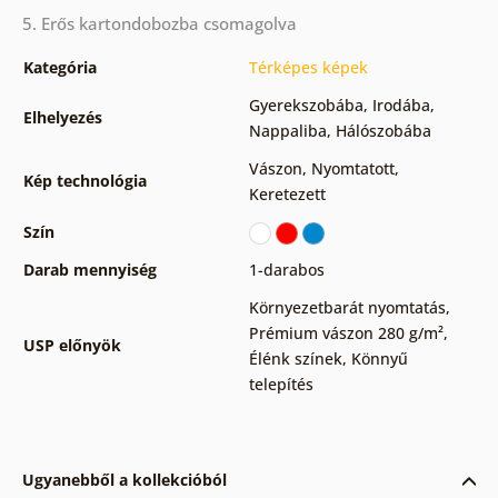
5. Erős kartondobozba csomagolva
Kategória
Térképes képek
Gyerekszobába
,
Irodába
,
Elhelyezés
Nappaliba
,
Hálószobába
Vászon
,
Nyomtatott
,
Kép technológia
Keretezett
Szín
Darab mennyiség
1-darabos
Környezetbarát nyomtatás
,
Prémium vászon 280 g/m²
,
USP előnyök
Élénk színek
,
Könnyű
telepítés
Ugyanebből a kollekcióból