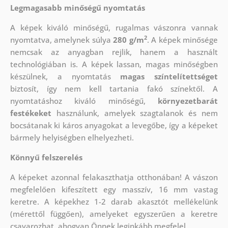
Legmagasabb minőségű nyomtatás
A képek kiváló minőségű, rugalmas vászonra vannak
2
nyomtatva, amelynek súlya
280 g/m
. A képek minősége
nemcsak az anyagban rejlik, hanem a használt
technológiában is. A képek lassan, magas minőségben
készülnek, a nyomtatás
magas színtelítettséget
biztosít, így nem kell tartania fakó színektől. A
nyomtatáshoz kiváló minőségű,
környezetbarát
festékeket
használunk, amelyek szagtalanok és nem
bocsátanak ki káros anyagokat a levegőbe, így a képeket
bármely helyiségben elhelyezheti.
Könnyű felszerelés
A képeket azonnal felakaszthatja otthonában! A vászon
megfelelően kifeszített egy masszív, 16 mm vastag
keretre. A képekhez 1-2 darab akasztót mellékelünk
(mérettől függően), amelyeket egyszerűen a keretre
csavarozhat, ahogyan Önnek leginkább megfelel.