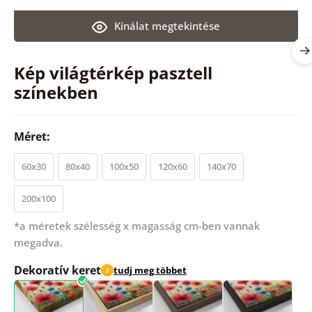
Kínálat megtekintése
Kép világtérkép pasztell
színekben
Méret:
60x30
80x40
100x50
120x60
140x70
200x100
*a méretek szélesség x magasság cm-ben vannak
megadva.
Dekoratív keret
tudj meg többet
i