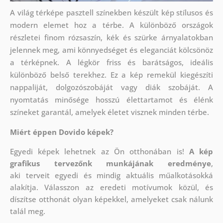
A világ térképe pasztell színekben készült kép stílusos és
modern elemet hoz a térbe. A különböző országok
részletei finom rózsaszín, kék és szürke árnyalatokban
jelennek meg, ami könnyedséget és eleganciát kölcsönöz
a térképnek. A légkör friss és barátságos, ideális
különböző belső terekhez. Ez a kép remekül kiegészíti
nappaliját, dolgozószobáját vagy diák szobáját. A
nyomtatás minősége hosszú élettartamot és élénk
színeket garantál, amelyek életet visznek minden térbe.
Miért éppen Dovido képek?
Egyedi képek lehetnek az Ön otthonában is!
A kép
grafikus tervezőnk munkájának eredménye
,
aki
terveit egyedi és mindig aktuális műalkotásokká
alakítja. Válasszon az eredeti motívumok közül, és
díszítse otthonát olyan képekkel, amelyeket csak nálunk
talál meg.