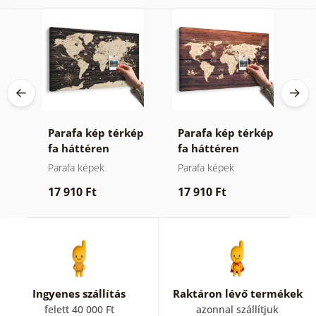
Parafa kép térkép
Parafa kép térkép
K
fa háttéren
fa háttéren
h
v
k
Parafa képek
Parafa képek
T
17 910 Ft
17 910 Ft
5
Ingyenes szállítás
Raktáron lévő termékek
felett 40 000 Ft
azonnal szállítjuk