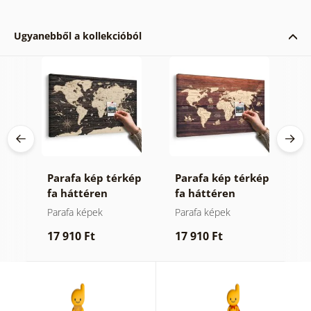
Ugyanebből a kollekcióból
Parafa kép térkép
Parafa kép térkép
K
fa háttéren
fa háttéren
h
v
k
Parafa képek
Parafa képek
T
17 910 Ft
17 910 Ft
5