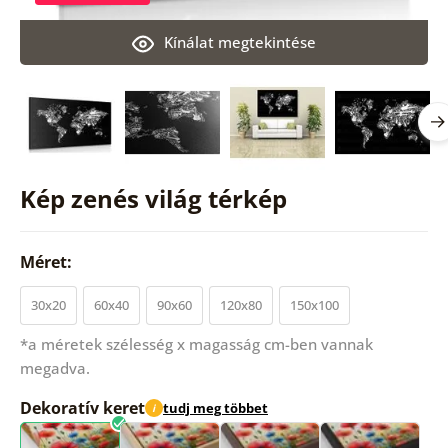
Kínálat megtekintése
Kép zenés világ térkép
Méret:
30x20
60x40
90x60
120x80
150x100
*a méretek szélesség x magasság cm-ben vannak
megadva.
Dekoratív keret
tudj meg többet
i