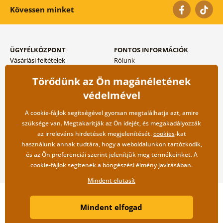
Kövessen minket
ÜGYFÉLKÖZPONT
FONTOS INFORMÁCIÓK
Vásárlási feltételek
Rólunk
Adatvédelem tárolása
Gyakori kérdések
Törődünk az Ön magánéletének
Szállítási és fizetési módok
Blog
Vissza küldés esetében
Kapcsolat
védelmével
Nagykereskedelmi
együttműködés
A cookie-fájlok segítségével gyorsan megtalálhatja azt, amire
szüksége van. Megtakarítják az Ön idejét, és megakadályozzák
az irreleváns hirdetések megjelenítését.
cookies
-kat
használunk annak tudtára, hogy a weboldalunkon tartózkodik,
és az Ön preferenciái szerint jelenítjük meg termékeinket. A
cookie-fájlok segítenek a böngészési élmény javításában.
Mindent elutasít
Copyright ©2019 © Dovido.hu.
Mindent elfogad
Webdesign
Litvanyi.sk
| A webáruházat készítette