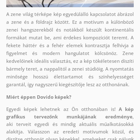
A zene világ térképe kép egyedülálló kapcsolatot ábrázol
a zene és a földrajz között. Ez a motívum a különböző
zenei hangszerekből és notákból készült kontinentális
formákat mutat be, ami érdekes kompozíciót teremt. A
fekete háttér és a fehér elemek kontrasztja felhívja a
figyelmet és modern hangulatot kölcsönöz. Zene
kedvelőinek ideális választás, ez a kép tökéletesen díszíti
bármely teret, a nappalitól a zenei stúdióig. A nyomtatás
minősége hosszú élettartamot és színhelyességet
garantál, így nagyszerű kiegészítője lesz az otthonának.
Miért éppen Dovido képek?
Egyedi képek lehetnek az Ön otthonában is!
A kép
grafikus tervezőnk munkájának eredménye
,
aki
terveit egyedi és mindig aktuális műalkotásokká
alakítja. Válasszon az eredeti motívumok közül, és
díszítse otthonát olyan képekkel, amelyeket csak nálunk