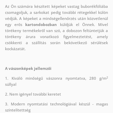
Az Ön számára készített képeket vastag buborékfóliába
csomagoljuk, a sarkokat pedig további rétegekkel külön
védjük.
A képeket a minőségellenőrzés után közvetlenül
egy erős
kartondobozban
küldjük el Önnek. Mivel
törékeny termékekről van szó, a dobozon feltüntetjük a
törékeny árura vonatkozó figyelmeztetést, amely
csökkenti a szállítás során bekövetkező sérülések
kockázatát.
A vászonképek jellemzői
2
1. Kiváló minőségű vászonra nyomtatva, 280 g/m
súllyal
2. Nem igényel további keretet
3. Modern nyomtatási technológiával készül - magas
színtelítettség