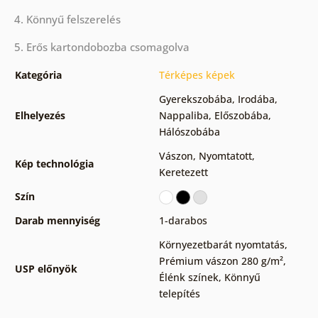
4. Könnyű felszerelés
5. Erős kartondobozba csomagolva
Kategória
Térképes képek
Gyerekszobába
,
Irodába
,
Elhelyezés
Nappaliba
,
Előszobába
,
Hálószobába
Vászon
,
Nyomtatott
,
Kép technológia
Keretezett
Szín
Darab mennyiség
1-darabos
Környezetbarát nyomtatás
,
Prémium vászon 280 g/m²
,
USP előnyök
Élénk színek
,
Könnyű
telepítés