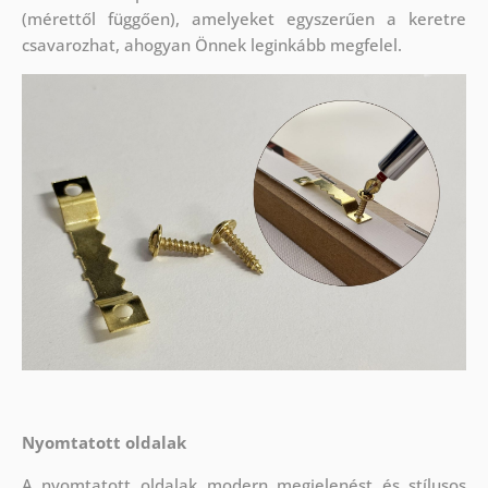
(mérettől függően), amelyeket egyszerűen a keretre
csavarozhat, ahogyan Önnek leginkább megfelel.
Nyomtatott oldalak
A nyomtatott oldalak modern megjelenést és stílusos