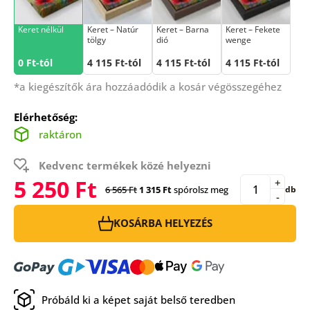
Keret nélkül
Keret – Natúr
Keret – Barna
Keret – Fekete
tölgy
dió
wenge
0 Ft-tól
4 115 Ft-tól
4 115 Ft-tól
4 115 Ft-tól
*a kiegészítők ára hozzáadódik a kosár végösszegéhez
Elérhetőség:
raktáron
Kedvenc termékek közé helyezni
5 250 Ft
+
6 565 Ft
1 315 Ft
spórolsz meg
db
-
KOSÁRBA HELYEZÉS
Próbáld ki a képet saját belső teredben