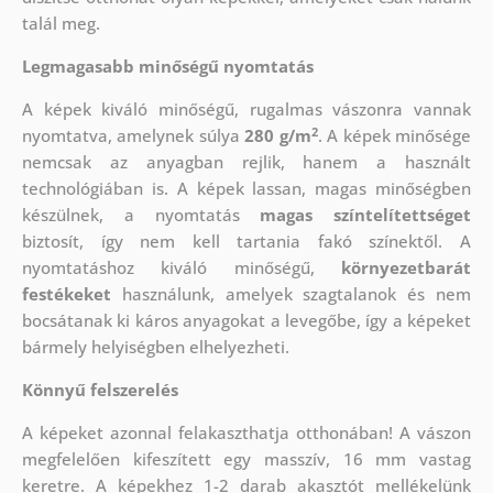
talál meg.
Legmagasabb minőségű nyomtatás
A képek kiváló minőségű, rugalmas vászonra vannak
2
nyomtatva, amelynek súlya
280 g/m
. A képek minősége
nemcsak az anyagban rejlik, hanem a használt
technológiában is. A képek lassan, magas minőségben
készülnek, a nyomtatás
magas színtelítettséget
biztosít, így nem kell tartania fakó színektől. A
nyomtatáshoz kiváló minőségű,
környezetbarát
festékeket
használunk, amelyek szagtalanok és nem
bocsátanak ki káros anyagokat a levegőbe, így a képeket
bármely helyiségben elhelyezheti.
Könnyű felszerelés
A képeket azonnal felakaszthatja otthonában! A vászon
megfelelően kifeszített egy masszív, 16 mm vastag
keretre. A képekhez 1-2 darab akasztót mellékelünk