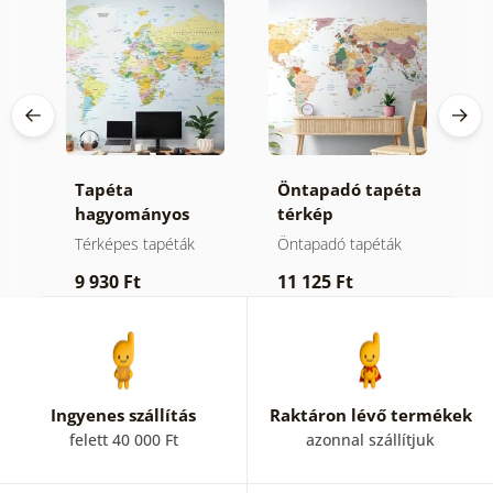
ta
Tapéta
Öntapadó tapéta
F
ép
hagyományos
térkép
v
térkép
megnevezésekkel
á
Térképes tapéták
Öntapadó tapéták
T
9 930 Ft
11 125 Ft
7
Ingyenes szállítás
Raktáron lévő termékek
felett 40 000 Ft
azonnal szállítjuk