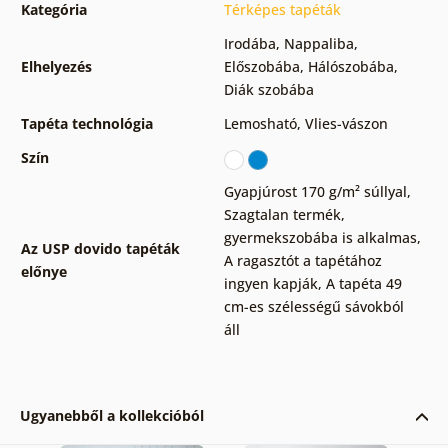
Kategória
Térképes tapéták
Irodába
,
Nappaliba
,
Elhelyezés
Előszobába
,
Hálószobába
,
Diák szobába
Tapéta technológia
Lemosható
,
Vlies-vászon
Szín
Gyapjúrost 170 g/m² súllyal
,
Szagtalan termék,
gyermekszobába is alkalmas
,
Az USP dovido tapéták
A ragasztót a tapétához
előnye
ingyen kapják
,
A tapéta 49
cm-es szélességű sávokból
áll
Ugyanebből a kollekcióból