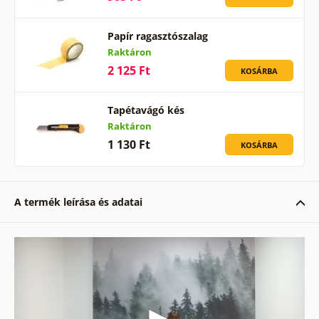
Papír ragasztószalag
Raktáron
2 125 Ft
KOSÁRBA
Tapétavágó kés
Raktáron
1 130 Ft
KOSÁRBA
A termék leírása és adatai