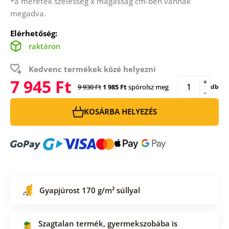
*a méretek szélesség x magasság cm-ben vannak
megadva.
Elérhetőség:
raktáron
Kedvenc termékek közé helyezni
7 945 Ft
+
9 930 Ft
1 985 Ft
spórolsz meg
db
-
KOSÁRBA HELYEZÉS
Gyapjúrost 170 g/m² súllyal
Szagtalan termék, gyermekszobába is