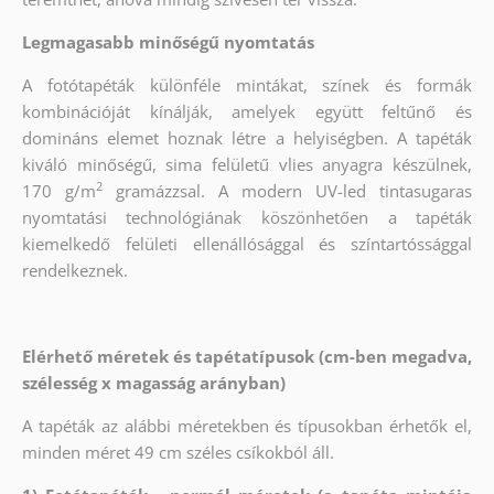
Legmagasabb minőségű nyomtatás
A fotótapéták különféle mintákat, színek és formák
kombinációját kínálják, amelyek együtt feltűnő és
domináns elemet hoznak létre a helyiségben. A tapéták
kiváló minőségű, sima felületű vlies anyagra készülnek,
2
170 g/m
gramázzsal. A modern UV-led tintasugaras
nyomtatási technológiának köszönhetően a tapéták
kiemelkedő felületi ellenállósággal és színtartóssággal
rendelkeznek.
Elérhető méretek és tapétatípusok (cm-ben megadva,
szélesség x magasság arányban)
A tapéták az alábbi méretekben és típusokban érhetők el,
minden méret 49 cm széles csíkokból áll.