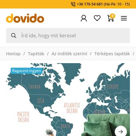
+36 176 54 681
(Hé-Pé: 10 - 15)
0
Honlap
Tapéták
Az indíték szerint
Térképes tapéták
Ragasztó ingyen