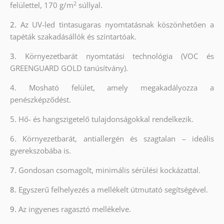
2
felülettel, 170 g/m
súllyal.
2.
Az UV-led tintasugaras nyomtatásnak köszönhetően a
tapéták szakadásállók és színtartóak.
3.
Környezetbarát nyomtatási technológia (VOC és
GREENGUARD GOLD tanúsítvány).
4. Mosható felület, amely megakadályozza a
penészképződést.
5. Hő- és hangszigetelő tulajdonságokkal rendelkezik.
6. Környezetbarát, antiallergén és szagtalan – ideális
gyerekszobába is.
7.
Gondosan csomagolt, minimális sérülési kockázattal.
8.
Egyszerű felhelyezés a mellékelt útmutató segítségével.
9.
Az ingyenes ragasztó mellékelve.