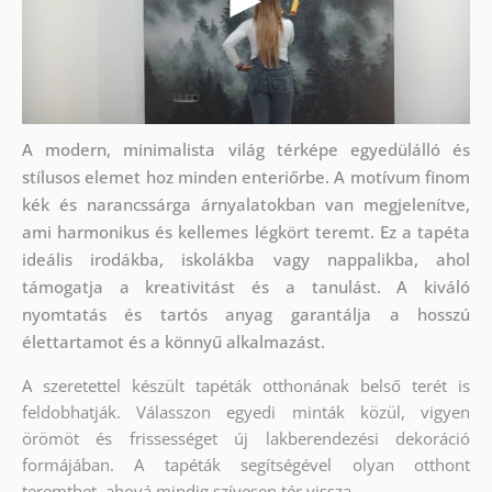
A modern, minimalista világ térképe egyedülálló és
stílusos elemet hoz minden enteriőrbe. A motívum finom
kék és narancssárga árnyalatokban van megjelenítve,
ami harmonikus és kellemes légkört teremt. Ez a tapéta
ideális irodákba, iskolákba vagy nappalikba, ahol
támogatja a kreativitást és a tanulást. A kiváló
nyomtatás és tartós anyag garantálja a hosszú
élettartamot és a könnyű alkalmazást.
A szeretettel készült tapéták otthonának belső terét is
feldobhatják. Válasszon egyedi minták közül, vigyen
örömöt és frissességet új lakberendezési dekoráció
formájában. A tapéták segítségével olyan otthont
teremthet, ahová mindig szívesen tér vissza.