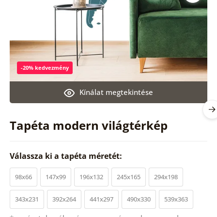
-20% kedvezmény
Kínálat megtekintése
Tapéta modern világtérkép
Válassza ki a tapéta méretét:
98x66
147x99
196x132
245x165
294x198
343x231
392x264
441x297
490x330
539x363