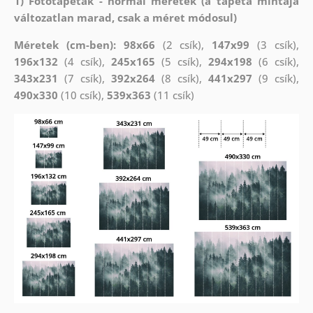
1) Fotótapéták - normál méretek (a tapéta mintája
változatlan marad, csak a méret módosul)
Méretek (cm-ben): 98x66
(2 csík),
147x99
(3 csík),
196x132
(4 csík),
245x165
(5 csík),
294x198
(6 csík),
343x231
(7 csík),
392x264
(8 csík),
441x297
(9 csík),
490x330
(10 csík),
539x363
(11 csík)